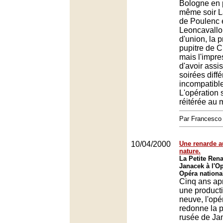
Bologne en 
même soir L
de Poulenc e
Leoncavallo.
d'union, la 
pupitre de C
mais l'impre
d'avoir assi
soirées diffé
incompatibl
L'opération
réitérée au 
Par Francesc
10/04/2000
Une renarde a
nature.
La Petite Ren
Janacek à l'O
Opéra nationa
Cinq ans ap
une product
neuve, l'opé
redonne la p
rusée de Ja