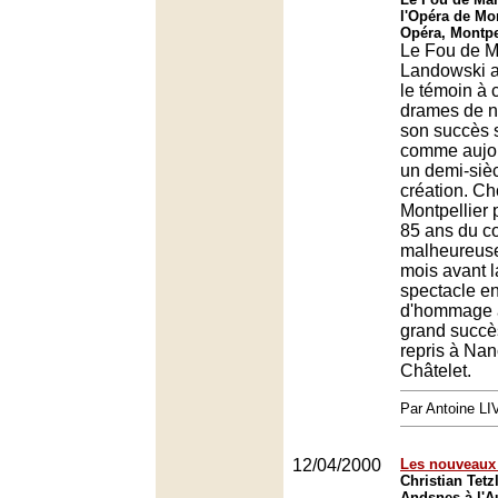
l'Opéra de Mon
Opéra, Montpe
Le Fou de M
Landowski a
le témoin à 
drames de n
son succès 
comme aujou
un demi-siè
création. Ch
Montpellier 
85 ans du c
malheureus
mois avant l
spectacle e
d'hommage 
grand succès
repris à Nan
Châtelet.
Par Antoine LI
12/04/2000
Les nouveaux 
Christian Tetz
Andsnes à l'A