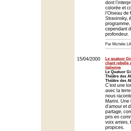
dont l'interp
colorée et c
l'Oiseau de 
Stravinsky,
programme,
cependant d
profondeur.
Par Michèle L
15/04/2000
Le quatuor Gi
chant rebelle d
italienne
Le Quatuor Gi
Théâtre des A
Théâtre des A
C'est une lo
avec la terr
nous racont
Marini. Une 
d'amour et d
partage, co
pris en comm
voix amies, t
propices.