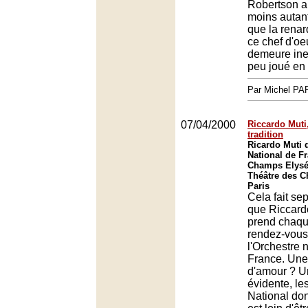
Robertson a
moins autant
que la renar
ce chef d'oe
demeure ine
peu joué en
Par Michel P
07/04/2000
Riccardo Muti
tradition
Ricardo Muti d
National de F
Champs Elysée
Théâtre des 
Paris
Cela fait se
que Riccard
prend chaqu
rendez-vous
l'Orchestre 
France. Une 
d'amour ? U
évidente, le
National don