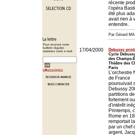
récente prod
l'opéra Basti
été plus adap
avait rien à v
entendre.
Par Gérard M
Pour recevoir notre
bulletin régulier,
17/04/2000
Debussy print
saisissez votre e-mail :
Cycle Debussy
des Champs-Él
Théâtre des 
Paris
d�sinscription
L'orchestre 
de France
poursuivait 
Debussy 200
partitions d
fortement ou
d'intérêt iné
Printemps, 
Rome en 18
remportait l
par un chef d
argent, Jacq