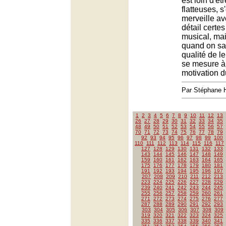
est loin d'êt
flatteuses, 
merveille ave
détail certe
musical, mai
quand on sai
qualité de l
se mesure à 
motivation 
Par Stéphane 
1
2
3
4
5
6
7
8
9
10
11
12
13
26
27
28
29
30
31
32
33
34
35
48
49
50
51
52
53
54
55
56
57
70
71
72
73
74
75
76
77
78
79
92
93
94
95
96
97
98
99
100
110
111
112
113
114
115
116
117
127
128
129
130
131
132
133
143
144
145
146
147
148
149
159
160
161
162
163
164
165
175
176
177
178
179
180
181
191
192
193
194
195
196
197
207
208
209
210
211
212
213
223
224
225
226
227
228
229
239
240
241
242
243
244
245
255
256
257
258
259
260
261
271
272
273
274
275
276
277
287
288
289
290
291
292
293
303
304
305
306
307
308
309
319
320
321
322
323
324
325
335
336
337
338
339
340
341