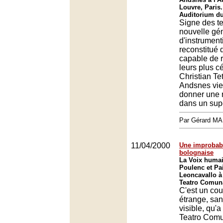
Louvre, Paris.
Auditorium du
Signe des t
nouvelle gé
d'instrument
reconstitué
capable de r
leurs plus c
Christian Tet
Andsnes vie
donner une 
dans un sup
Par Gérard M
11/04/2000
Une improbab
bolognaise
La Voix humai
Poulenc et Pa
Leoncavallo à
Teatro Comun
C'est un co
étrange, san
visible, qu'a
Teatro Comu