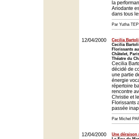
la performa
Ariodante es
dans tous l
Par Yutha TEP
12/04/2000
Cecilia Bartoli
Cecilia Bartoli
Florissants a
Châtelet, Pari
Théatre du Châ
Cecilia Barto
décidé de c
une partie d
énergie voca
répertoire b
rencontre a
Christie et l
Florissants 
passée inap
Par Michel P
12/04/2000
Une déraison 
Le Fou de Mar