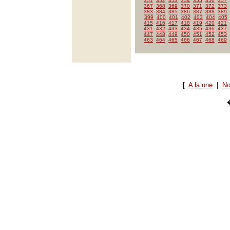
351
352
353
354
355
356
357
367
368
369
370
371
372
373
383
384
385
386
387
388
389
399
400
401
402
403
404
405
415
416
417
418
419
420
421
431
432
433
434
435
436
437
447
448
449
450
451
452
453
463
464
465
466
467
468
469
[
A la une
|
No