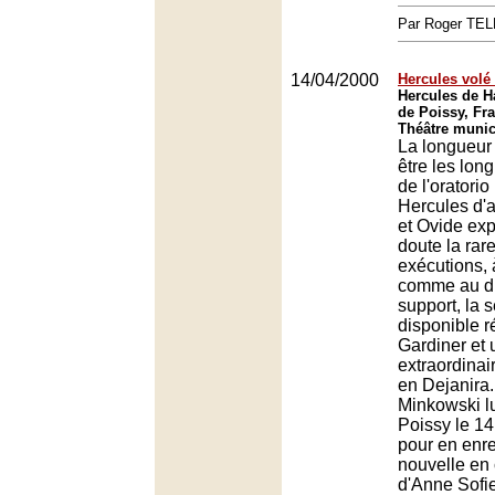
Par Roger TE
14/04/2000
Hercules volé
Hercules de H
de Poissy, Fr
Théâtre munic
La longueur 
être les lon
de l'oratorio
Hercules d'
et Ovide exp
doute la rar
exécutions, 
comme au di
support, la 
disponible r
Gardiner et 
extraordinai
en Dejanira
Minkowski lu
Poissy le 14 
pour en enre
nouvelle en
d'Anne Sofie