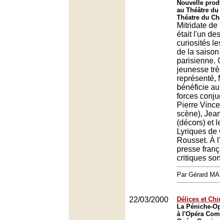
Nouvelle prod
au Théâtre du 
Théatre du Châ
Mitridate de
était l'un de
curiosités l
de la saison
parisienne.
jeunesse tr
représenté, 
bénéficie au
forces conj
Pierre Vince
scène), Je
(décors) et 
Lyriques de
Rousset. À l
presse fran
critiques so
Par Gérard M
22/03/2000
Délices et Chi
La Péniche-Op
à l'Opéra Com