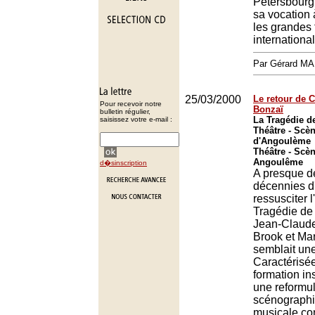
Pétersbourg 
sa vocation 
les grandes 
internationa
Par Gérard M
25/03/2000
Le retour de 
Pour recevoir notre
Bonzaï
bulletin régulier,
La Tragédie d
saisissez votre e-mail :
Théâtre - Scèn
d'Angoulème
Théâtre - Scèn
Angoulême
d�sinscription
A presque d
décennies d'
ressusciter 
Tragédie de
Jean-Claude
Brook et Ma
semblait un
Caractérisée
formation in
une reformul
scénograph
musicale co