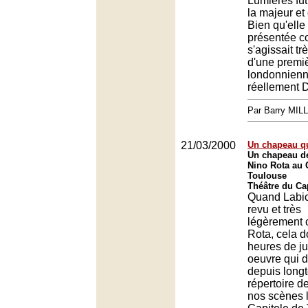
Lumières fut
la majeur et
Bien qu'elle
présentée co
s'agissait t
d'une premi
londonnienne
réellement 
Par Barry MI
21/03/2000
Un chapeau qu
Un chapeau de 
Nino Rota au 
Toulouse
Théâtre du Ca
Quand Labic
revu et très
légèrement c
Rota, cela 
heures de ju
oeuvre qui de
depuis long
répertoire de
nos scènes l