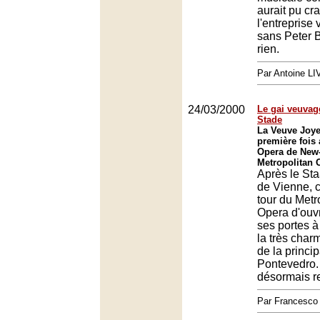
aurait pu cr
l'entreprise
sans Peter Br
rien.
Par Antoine LI
24/03/2000
Le gai veuvag
Stade
La Veuve Joye
première fois
Opera de New
Metropolitan 
Après le St
de Vienne, c
tour du Metr
Opera d'ouvr
ses portes 
la très char
de la princi
Pontevedro.
désormais r
Par Francesc