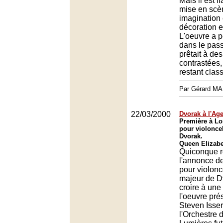
Mais il est 
mise en scè
imagination 
décoration 
L'oeuvre a p
dans le pass
prêtait à des
contrastées
restant clas
Par Gérard M
22/03/2000
Dvorak à l'Ag
Première à Lo
pour violoncel
Dvorak.
Queen Elizabe
Quiconque r
l'annonce d
pour violonc
majeur de Dv
croire à une
l'oeuvre pré
Steven Isser
l'Orchestre 