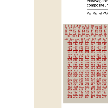
extravaganc
compositeur
Par Michel P
1
2
3
4
5
6
7
8
9
10
11
12
13
26
27
28
29
30
31
32
33
34
35
48
49
50
51
52
53
54
55
56
57
70
71
72
73
74
75
76
77
78
79
92
93
94
95
96
97
98
99
100
110
111
112
113
114
115
116
117
127
128
129
130
131
132
133
143
144
145
146
147
148
149
159
160
161
162
163
164
165
175
176
177
178
179
180
181
191
192
193
194
195
196
197
207
208
209
210
211
212
213
223
224
225
226
227
228
229
239
240
241
242
243
244
245
255
256
257
258
259
260
261
271
272
273
274
275
276
277
287
288
289
290
291
292
293
303
304
305
306
307
308
309
319
320
321
322
323
324
325
335
336
337
338
339
340
341
351
352
353
354
355
356
357
367
368
369
370
371
372
373
383
384
385
386
387
388
389
399
400
401
402
403
404
405
415
416
417
418
419
420
421
431
432
433
434
435
436
437
447
448
449
450
451
452
453
463
464
465
466
467
468
469