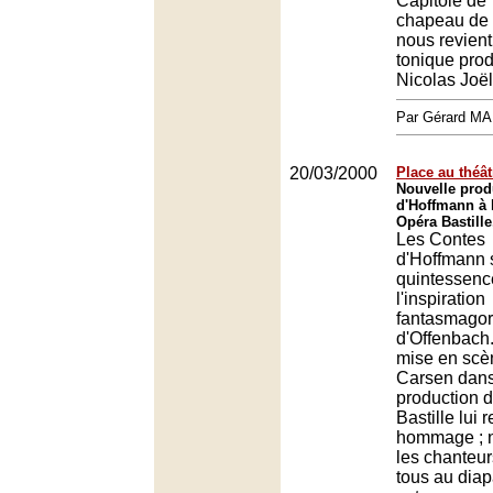
Capitole de 
chapeau de pa
nous revient
tonique prod
Nicolas Joël
Par Gérard M
20/03/2000
Place au théât
Nouvelle prod
d'Hoffmann à 
Opéra Bastille
Les Contes
d'Hoffmann s
quintessenc
l'inspiration
fantasmagor
d'Offenbach.
mise en scè
Carsen dans 
production d
Bastille lui 
hommage ; 
les chanteur
tous au dia