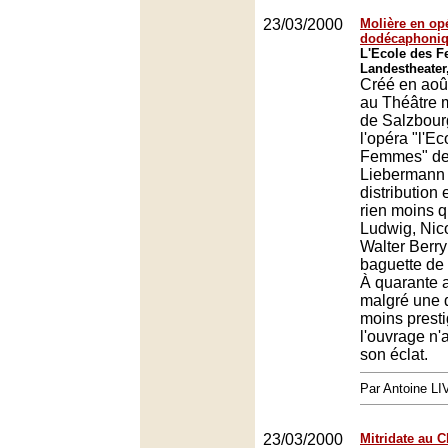
23/03/2000
Molière en op
dodécaphoni
L'Ecole des 
Landestheater
Créé en aoû
au Théâtre 
de Salzbour
l'opéra "l'E
Femmes" de
Liebermann 
distribution 
rien moins q
Ludwig, Nic
Walter Berry
baguette de 
À quarante a
malgré une d
moins presti
l'ouvrage n'
son éclat.
Par Antoine LI
23/03/2000
Mitridate au C