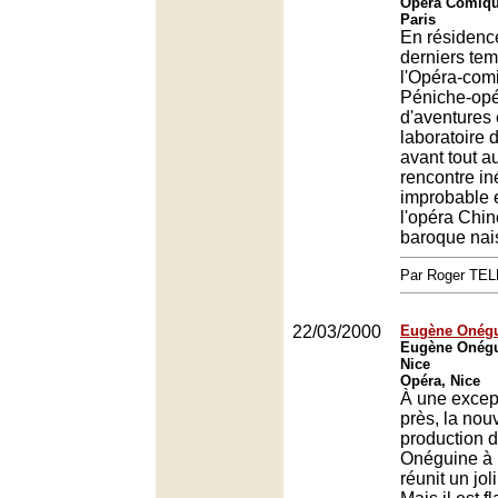
Opéra Comique
Paris
En résidenc
derniers tem
l'Opéra-comi
Péniche-op
d'aventures
laboratoire
avant tout aut
rencontre in
improbable e
l'opéra Chin
baroque nai
Par Roger TE
22/03/2000
Eugène Onégu
Eugène Onégui
Nice
Opéra, Nice
À une excep
près, la nou
production 
Onéguine à 
réunit un jol