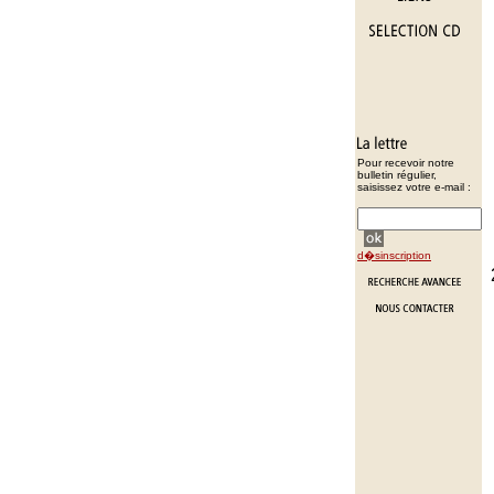
Pour recevoir notre
bulletin régulier,
saisissez votre e-mail :
d�sinscription