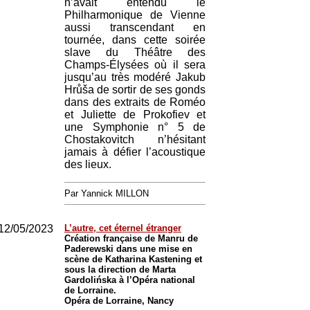
n’avait entendu le
Philharmonique de Vienne
aussi transcendant en
tournée, dans cette soirée
slave du Théâtre des
Champs-Élysées où il sera
jusqu’au très modéré Jakub
Hrůša de sortir de ses gonds
dans des extraits de Roméo
et Juliette de Prokofiev et
une Symphonie n° 5 de
Chostakovitch n’hésitant
jamais à défier l’acoustique
des lieux.
Par Yannick MILLON
12/05/2023
L’autre, cet éternel étranger
Création française de Manru de
Paderewski dans une mise en
scène de Katharina Kastening et
sous la direction de Marta
Gardolińska à l’Opéra national
de Lorraine.
Opéra de Lorraine, Nancy