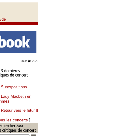
aide
08 ao�t 2026
Surexpositions
Lady Macbeth en
ammes
Retour vers le futur II
ous les concerts
]