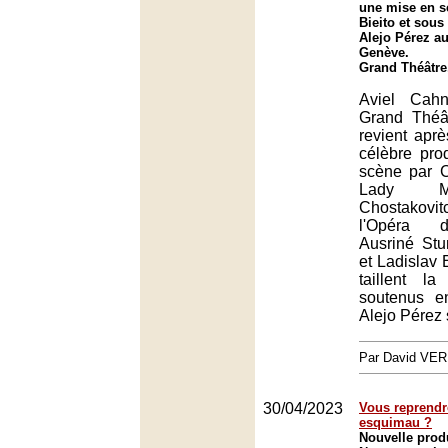
une mise en s
Bieito et sous 
Alejo Pérez a
Genève.
Grand Théâtre
Aviel Cahn
Grand Théâ
revient apr
célèbre pro
scène par C
Lady M
Chostakov
l'Opéra d
Ausriné Stu
et Ladislav 
taillent l
soutenus e
Alejo Pérez s
Par David VE
30/04/2023
Vous reprendr
esquimau ?
Nouvelle prod