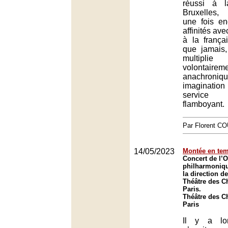
réussi à 
Bruxelles,
une fois en
affinités av
à la frança
que jamais,
multiplie
volontairem
anachroni
imagination
service
flamboyant.
Par Florent 
14/05/2023
Montée en tem
Concert de l’O
philharmoniq
la direction d
Théâtre des C
Paris.
Théâtre des C
Paris
Il y a lo