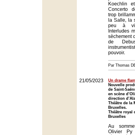
Koechlin e
Concerto d
trop brillam
la Salle, la
peu à vi
Interludes m
sèchement d
de Debu
instrumenti
pouvoir.
Par Thomas 
21/05/2023
Un drame fla
Nouvelle produ
de Saint-Saën
en scène d’Oli
direction d’Al
Théâtre de la
Bruxelles.
Théâtre royal 
Bruxelles
Au sommet
Olivier Py