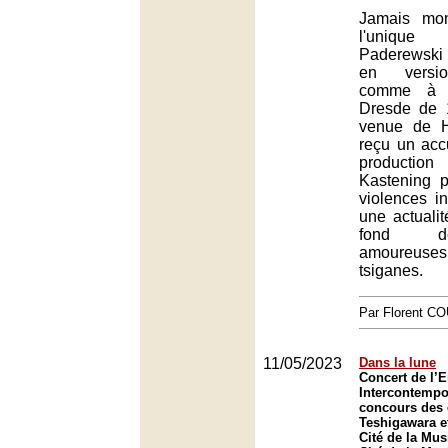
Jamais mon
l'uniqu
Paderewski
en versio
comme à l
Dresde de 1
venue de H
reçu un accu
production
Kastening 
violences in
une actualit
fond d
amoureuses 
tsiganes.
Par Florent 
11/05/2023
Dans la lune
Concert de l’
Intercontempo
concours des
Teshigawara e
Cité de la Mus