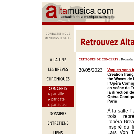
CRITIQUES DE CONCERTS
/ Recherche 
30/05/2023
Vagues sans f
Création franç
the Waves de 
l’Opéra Comi
en scène de T
la direction 
Opéra Comique
Paris
À la salle F
trois repr
l’opéra Bre
inspiré du 
Lars Von T