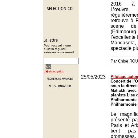
2016 à P
L’œuvr
régulière
retrouve à 
scène de
(Édimbou
l’excellent
Mancaso
Pour recevoir notre
spectacle pl
bulletin régulier,
saisissez votre e-mail :
Par Chloë RO
d�sinscription
25/05/2023
Pilotage auto
Concert de l’O
sous la direct
Matiakh, avec 
pianiste Lise d
Philharmonie 
Philharmonie,
Le magnifi
présenté pa
Paris et Ar
tient pa
promesses.