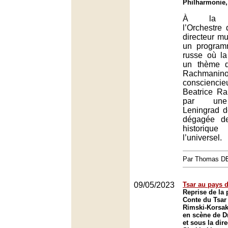
Philharmonie,
À la Ph
l’Orchestre
directeur mu
un program
russe où l
un thème d
Rachmanino
conscienc
Beatrice Ra
par une
Leningrad d
dégagée de
historique
l’universel.
Par Thomas 
09/05/2023
Tsar au pays 
Reprise de la
Conte du Tsar
Rimski-Korsak
en scène de D
et sous la dir