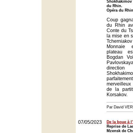
Shokhakimov à
du Rhin.
Opéra du Rhin
Coup gagna
du Rhin av
Conte du Ts
la mise en 
Tcherniakov 
Monnaie 
plateau e
Bogdan Vol
Pavlovska
direct
Shokhaki
parfaiteme
merveilleux
de la parti
Korsakov.
Par David VE
07/05/2023
De la boue à l
Reprise de La
Mzensk de Ch