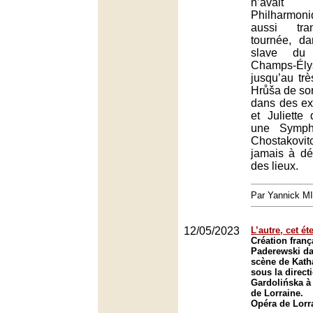
n’avait
Philharmon
aussi tra
tournée, da
slave du
Champs-Ély
jusqu’au tr
Hrůša de sor
dans des ex
et Juliette
une Symph
Chostakovi
jamais à déf
des lieux.
Par Yannick M
12/05/2023
L’autre, cet ét
Création fran
Paderewski d
scène de Kath
sous la direct
Gardolińska à 
de Lorraine.
Opéra de Lorr