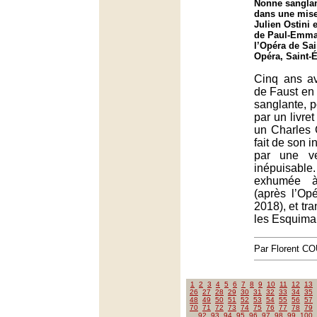
Nonne sangla
dans une mise
Julien Ostini 
de Paul-Emma
l’Opéra de Sai
Opéra, Saint-
Cinq ans av
de Faust en
sanglante, 
par un livret
un Charles
fait de son i
par une ve
inépuisabl
exhumée à 
(après l’O
2018), et tr
les Esquima
Par Florent 
1
2
3
4
5
6
7
8
9
10
11
12
13
26
27
28
29
30
31
32
33
34
35
48
49
50
51
52
53
54
55
56
57
70
71
72
73
74
75
76
77
78
79
92
93
94
95
96
97
98
99
100