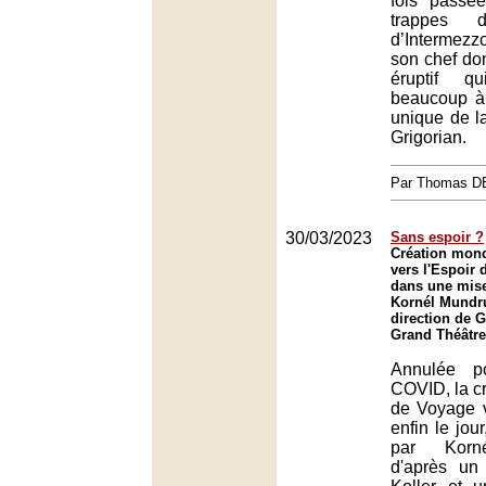
fois passé
trappes d
d’Intermezzo
son chef do
éruptif q
beaucoup à 
unique de l
Grigorian.
Par Thomas 
30/03/2023
Sans espoir ?
Création mon
vers l'Espoir 
dans une mise
Kornél Mundru
direction de G
Grand Théâtre
Annulée p
COVID, la c
de Voyage ve
enfin le jou
par Korn
d'après un