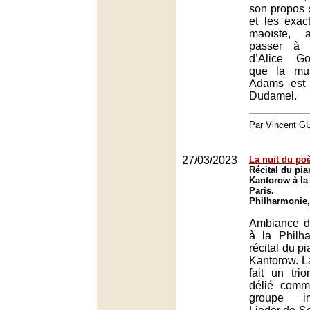
son propos 
et les exac
maoïste, 
passer à 
d’Alice G
que la mu
Adams est 
Dudamel.
Par Vincent G
27/03/2023
La nuit du po
Récital du pia
Kantorow à la
Paris.
Philharmonie,
Ambiance d
à la Philh
récital du p
Kantorow. L
fait un tr
délié comm
groupe in