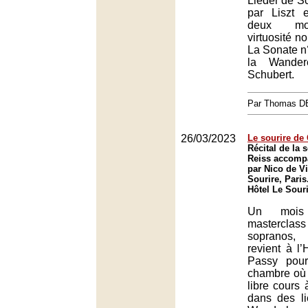
Lieder de S
par Liszt 
deux mo
virtuosité n
La Sonate n
la Wander
Schubert.
Par Thomas 
26/03/2023
Le sourire de
Récital de la
Reiss accomp
par Nico de Vil
Sourire, Paris
Hôtel Le Souri
Un mois
mastercla
sopranos
revient à l’
Passy pour
chambre où e
libre cours 
dans des li