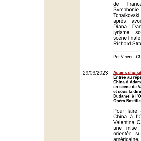
de Fran
Symphonie
Tchaïkovski
après avo
Diana Da
lyrisme s
scène finale
Richard Str
Par Vincent G
29/03/2023
Adams choisi
Entrée au répe
China d’Adam
en scène de V
et sous la dir
Dudamel à l’O
Opéra Bastille
Pour faire 
China à l’
Valentina C
une mise 
orientée su
américaine