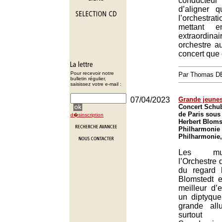
conducte
d’aligner 
l’orchestra
mettant e
extraordinai
orchestre au
concert que 
Pour recevoir notre
Par Thomas 
bulletin régulier,
saisissez votre e-mail :
07/04/2023
Grande jeune
Concert Schub
de Paris sous 
d�sinscription
Herbert Blomst
Philharmonie 
Philharmonie,
Les mu
l’Orchestre 
du regard l
Blomstedt e
meilleur d
un diptyque
grande all
surtout