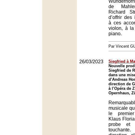
Wunderhorn
de Mahle
Richard St
d’offrir des 
à ces acco
violon, à la
piano.
Par Vincent G
26/03/2023
Siegfried à M
Nouvelle prod
Siegfried de 
dans une mis
d’Andreas Hom
direction de 
à l’Opéra de Z
Opernhaus, Z
Remarquabl
musicale qu
le premie
Klaus Floria
probe et à
touchante.