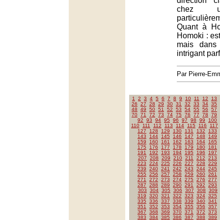
direction c
chez u
particuliè
Quant à Hom
Homoki : est
mais dans
intrigant par
Par Pierre-E
1
2
3
4
5
6
7
8
9
10
11
12
13
26
27
28
29
30
31
32
33
34
35
48
49
50
51
52
53
54
55
56
57
70
71
72
73
74
75
76
77
78
79
92
93
94
95
96
97
98
99
100
110
111
112
113
114
115
116
117
127
128
129
130
131
132
133
143
144
145
146
147
148
149
159
160
161
162
163
164
165
175
176
177
178
179
180
181
191
192
193
194
195
196
197
207
208
209
210
211
212
213
223
224
225
226
227
228
229
239
240
241
242
243
244
245
255
256
257
258
259
260
261
271
272
273
274
275
276
277
287
288
289
290
291
292
293
303
304
305
306
307
308
309
319
320
321
322
323
324
325
335
336
337
338
339
340
341
351
352
353
354
355
356
357
367
368
369
370
371
372
373
383
384
385
386
387
388
389