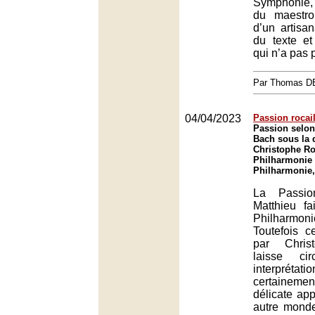
Symphonie, p
du maestro
d’un artisa
du texte et
qui n’a pas p
Par Thomas 
04/04/2023
Passion rocail
Passion selon
Bach sous la 
Christophe Ro
Philharmonie 
Philharmonie,
La Passio
Matthieu fa
Philharmo
Toutefois c
par Chris
laisse ci
interprétati
certainem
délicate app
autre monde