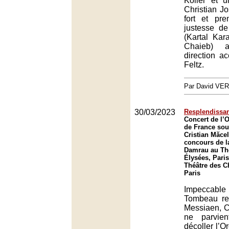
Koller et 
Christian Jo
fort et pre
justesse de
(Kartal Kar
Chaieb) a
direction a
Feltz.
Par David VE
30/03/2023
Resplendissa
Concert de l’O
de France sous
Cristian Măcel
concours de l
Damrau au Th
Élysées, Paris
Théâtre des 
Paris
Impecca
Tombeau re
Messiaen, C
ne parvie
décoller l’O