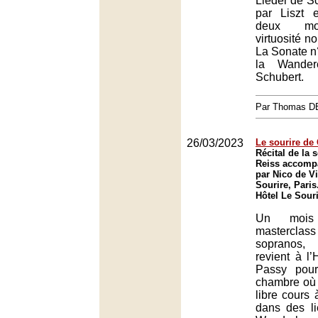
Lieder de S
par Liszt 
deux mo
virtuosité n
La Sonate n
la Wander
Schubert.
Par Thomas 
26/03/2023
Le sourire de
Récital de la
Reiss accomp
par Nico de Vil
Sourire, Paris
Hôtel Le Souri
Un mois
mastercla
sopranos
revient à l’
Passy pour
chambre où e
libre cours 
dans des li