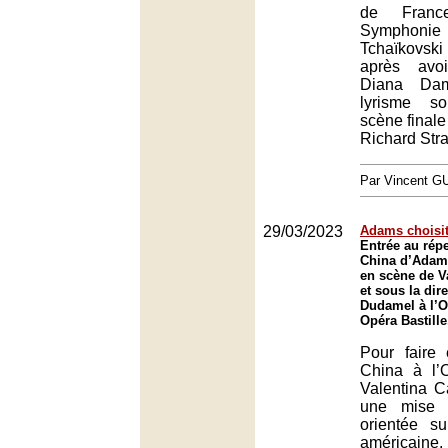
de Fran
Symphonie
Tchaïkovski
après avo
Diana Da
lyrisme s
scène finale
Richard Str
Par Vincent G
29/03/2023
Adams choisi
Entrée au répe
China d’Adam
en scène de V
et sous la dir
Dudamel à l’O
Opéra Bastille
Pour faire 
China à l’
Valentina C
une mise 
orientée su
américaine