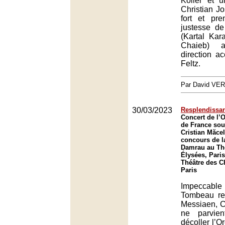
Koller et 
Christian Jo
fort et pre
justesse de
(Kartal Kar
Chaieb) a
direction a
Feltz.
Par David VE
30/03/2023
Resplendissa
Concert de l’O
de France sous
Cristian Măcel
concours de l
Damrau au Th
Élysées, Paris
Théâtre des 
Paris
Impecca
Tombeau re
Messiaen, C
ne parvie
décoller l’O