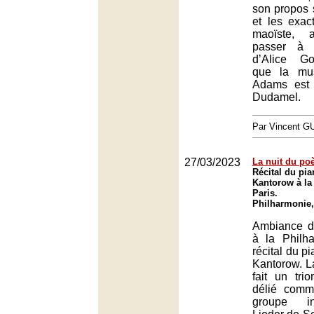
son propos 
et les exac
maoïste, 
passer à 
d’Alice G
que la mu
Adams est 
Dudamel.
Par Vincent G
27/03/2023
La nuit du po
Récital du pia
Kantorow à la
Paris.
Philharmonie,
Ambiance d
à la Philh
récital du p
Kantorow. L
fait un tr
délié comm
groupe in