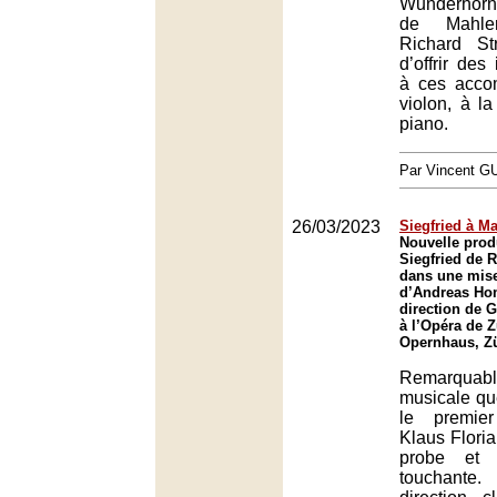
Wunderhorn
de Mahle
Richard St
d’offrir des 
à ces acco
violon, à la
piano.
Par Vincent G
26/03/2023
Siegfried à M
Nouvelle prod
Siegfried de 
dans une mis
d’Andreas Hom
direction de 
à l’Opéra de Z
Opernhaus, Z
Remarquabl
musicale qu
le premie
Klaus Floria
probe et à
touchante.