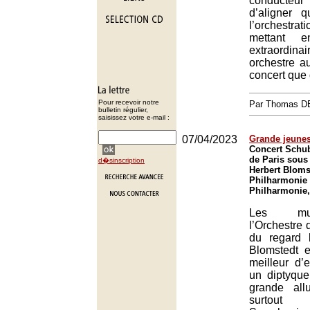
conducte
d’aligner 
l’orchestra
mettant e
extraordinai
orchestre au
concert que 
Pour recevoir notre
Par Thomas 
bulletin régulier,
saisissez votre e-mail :
07/04/2023
Grande jeune
Concert Schub
de Paris sous 
d�sinscription
Herbert Blomst
Philharmonie 
Philharmonie,
Les mu
l’Orchestre 
du regard l
Blomstedt e
meilleur d
un diptyque
grande all
surtout