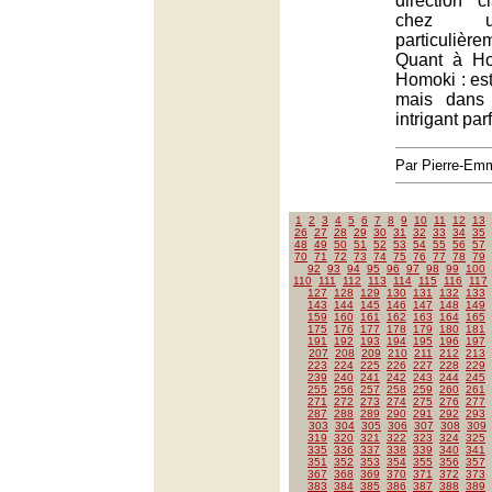
direction c
chez u
particuliè
Quant à Hom
Homoki : est
mais dans
intrigant par
Par Pierre-E
1
2
3
4
5
6
7
8
9
10
11
12
13
26
27
28
29
30
31
32
33
34
35
48
49
50
51
52
53
54
55
56
57
70
71
72
73
74
75
76
77
78
79
92
93
94
95
96
97
98
99
100
110
111
112
113
114
115
116
117
127
128
129
130
131
132
133
143
144
145
146
147
148
149
159
160
161
162
163
164
165
175
176
177
178
179
180
181
191
192
193
194
195
196
197
207
208
209
210
211
212
213
223
224
225
226
227
228
229
239
240
241
242
243
244
245
255
256
257
258
259
260
261
271
272
273
274
275
276
277
287
288
289
290
291
292
293
303
304
305
306
307
308
309
319
320
321
322
323
324
325
335
336
337
338
339
340
341
351
352
353
354
355
356
357
367
368
369
370
371
372
373
383
384
385
386
387
388
389