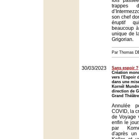
fois passé
trappes d
d’Intermezzo
son chef do
éruptif q
beaucoup à 
unique de l
Grigorian.
Par Thomas 
30/03/2023
Sans espoir ?
Création mon
vers l'Espoir 
dans une mise
Kornél Mundru
direction de G
Grand Théâtre
Annulée p
COVID, la c
de Voyage ve
enfin le jou
par Korn
d'après un