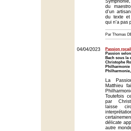
Symphonie, p
du maestro
d’un artisa
du texte et
qui n’a pas p
Par Thomas 
04/04/2023
Passion rocail
Passion selon
Bach sous la 
Christophe Ro
Philharmonie 
Philharmonie,
La Passio
Matthieu fa
Philharmo
Toutefois c
par Chris
laisse ci
interprétati
certainem
délicate app
autre monde