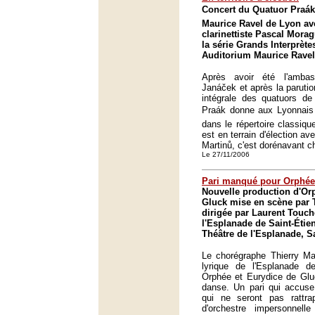
Concert du Quatuor Praák
Maurice Ravel de Lyon ave
clarinettiste Pascal Mora
la série Grands Interprète
Auditorium Maurice Ravel
Après avoir été l'amba
Janáček et après la paruti
intégrale des quatuors de
Praák donne aux Lyonnais 
dans le répertoire classique.
est en terrain d'élection a
Martinů, c'est dorénavant ch
Le 27/11/2006
Pari manqué pour Orphée
Nouvelle production d'Or
Gluck mise en scène par 
dirigée par Laurent Touch
l'Esplanade de Saint-Étie
Théâtre de l'Esplanade, S
Le chorégraphe Thierry Ma
lyrique de l'Esplanade d
Orphée et Eurydice de Glu
danse. Un pari qui accuse
qui ne seront pas rattra
d'orchestre impersonnell