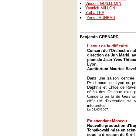
Vincent GUILLEMIN
Yannick MILLON
Yutha TEP
Yves JAUNEAU
Benjamin GRENARD
L'atout de la difficulté
Concert de l'Orchestre na
direction de Jun Märkl, av
pianiste Jean-Yves Thibau
Lyon.
Auditorium Maurice Ravel
Dans une saison centrée s
l'Auditorium de Lyon ne po
Daphnis et Chloé de Ravel
côtés des Oiseaux exoti
Concerto en fa de Gershw
difficulté d'exécution se
interprètes.
Le 03/03/2007
En attendant Moscou
Nouvelle production d'E
Tchaïkovski mise en scène
sous la direction de Kiril