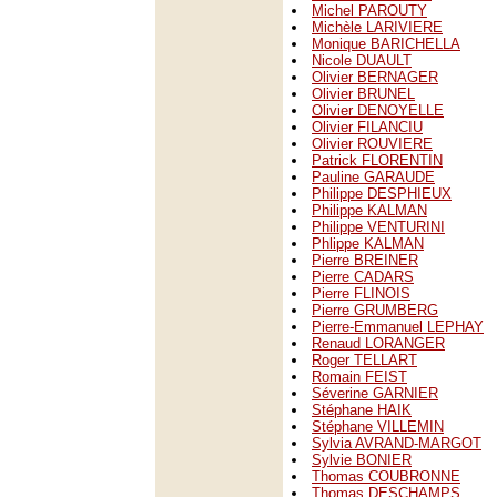
Michel PAROUTY
Michèle LARIVIERE
Monique BARICHELLA
Nicole DUAULT
Olivier BERNAGER
Olivier BRUNEL
Olivier DENOYELLE
Olivier FILANCIU
Olivier ROUVIERE
Patrick FLORENTIN
Pauline GARAUDE
Philippe DESPHIEUX
Philippe KALMAN
Philippe VENTURINI
Phlippe KALMAN
Pierre BREINER
Pierre CADARS
Pierre FLINOIS
Pierre GRUMBERG
Pierre-Emmanuel LEPHAY
Renaud LORANGER
Roger TELLART
Romain FEIST
Séverine GARNIER
Stéphane HAIK
Stéphane VILLEMIN
Sylvia AVRAND-MARGOT
Sylvie BONIER
Thomas COUBRONNE
Thomas DESCHAMPS