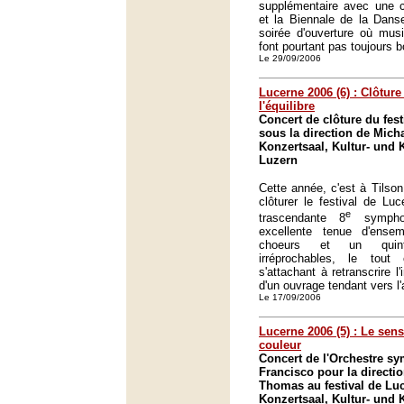
supplémentaire avec une co
et la Biennale de la Danse
soirée d'ouverture où mus
font pourtant pas toujours
Le 29/09/2006
Lucerne 2006 (6) : Clôture
l'équilibre
Concert de clôture du fes
sous la direction de Mich
Konzertsaal, Kultur- und
Luzern
Cette année, c'est à Tilson
clôturer le festival de Luc
e
trascendante 8
symphon
excellente tenue d'ens
choeurs et un quint
irréprochables, le tou
s'attachant à retranscrire 
d'un ouvrage tendant vers l'
Le 17/09/2006
Lucerne 2006 (5) : Le sen
couleur
Concert de l'Orchestre s
Francisco pour la directi
Thomas au festival de Lu
Konzertsaal, Kultur- und