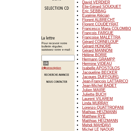
David VERDIER
Élie-Gérard SOUQUET
Eric SEBBAG
Eugénie Alécian
Florent ALBRECHT
Florent COUDEYRAT
Francesco Maria COLOMBO
François FARGUE
Françoise MALETTRA
Gérard CORNELOUP
Pour recevoir notre
Gérard HONORÉ
bulletin régulier,
saisissez votre e-mail :
Gérard MANNONI
Hélène BORIE
Hermann GRAMPP
Hermine VIDEAU
Isabelle APOSTOLOS
d�sinscription
Jacqueline BECKER
Jacques DUFFOURG
Jean-François LATTARICO
Jean-Michel BADET
Julien MAIRE
Juliette BUCH
Laurent VILAREM
Linda MURRAY
Lorenzo QUATTROPANI
Mathias HEIZMANN
Matthew RYE
Matthias HEIZMANN
Mehdi MAHDAVI
Michel LE NAOUR