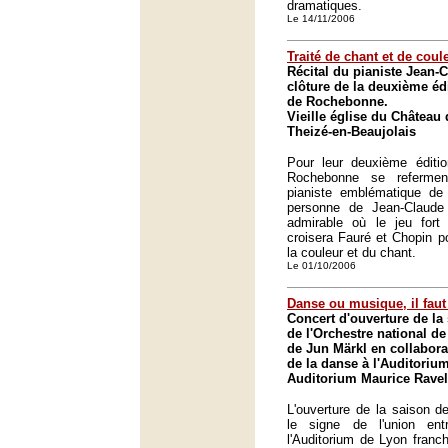
dramatiques.
Le 14/11/2006
Traité de chant et de coul
Récital du pianiste Jean-
clôture de la deuxième é
de Rochebonne.
Vieille église du Châtea
Theizé-en-Beaujolais
Pour leur deuxième éditi
Rochebonne se refermen
pianiste emblématique de 
personne de Jean-Claude
admirable où le jeu fort
croisera Fauré et Chopin po
la couleur et du chant.
Le 01/10/2006
Danse ou musique, il faut
Concert d'ouverture de l
de l'Orchestre national de
de Jun Märkl en collabora
de la danse à l'Auditoriu
Auditorium Maurice Ravel
L'ouverture de la saison d
le signe de l'union en
l'Auditorium de Lyon franc