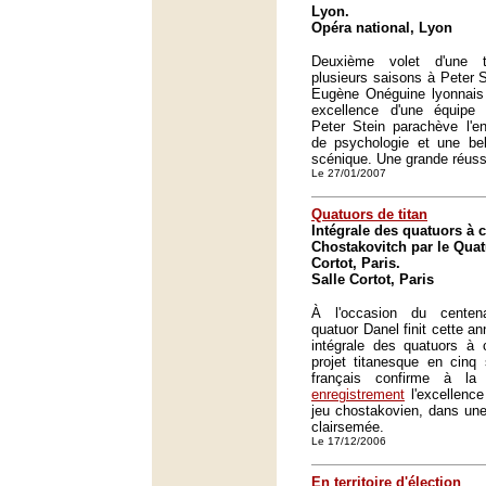
Lyon.
Opéra national, Lyon
Deuxième volet d'une t
plusieurs saisons à Peter S
Eugène Onéguine lyonnais c
excellence d'une équipe
Peter Stein parachève l'
de psychologie et une bel
scénique. Une grande réuss
Le 27/01/2007
Quatuors de titan
Intégrale des quatuors à 
Chostakovitch par le Quat
Cortot, Paris.
Salle Cortot, Paris
À l'occasion du centena
quatuor Danel finit cette a
intégrale des quatuors à 
projet titanesque en cinq
français confirme à la
enregistrement
l'excellence
jeu chostakovien, dans un
clairsemée.
Le 17/12/2006
En territoire d'élection