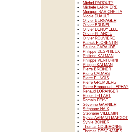
Michel PAROUTY
Michèle LARIVIERE
Monique BARICHELLA
Nicole DUAULT
Olivier BERNAGER
Olivier BRUNEL
Olivier DENOYELLE
Olivier FILANCIU
Olivier ROUVIERE
Patrick FLORENTIN
Pauline GARAUDE
Philippe DESPHIEUX
Philippe KALMAN
Philippe VENTURINI
Phlippe KALMAN
Pierre BREINER
Pierre CADARS
Pierre FLINOIS
Pierre GRUMBERG
Pierre-Emmanuel LEPHAY
Renaud LORANGER
Roger TELLART
Romain FEIST
Séverine GARNIER
Stéphane HAIK
Stéphane VILLEMIN
Sylvia AVRAND-MARGOT
Sylvie BONIER
Thomas COUBRONNE
Thomas DESCHAMPS