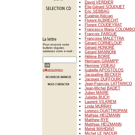
David VERDIER
Élie-Gérard SOUQUET
Eric SEBBAG
Eugénie Alécian
Florent ALBRECHT
Florent COUDEYRAT
Francesco Maria COLOMBO
François FARGUE
Françoise MALETTRA
Gérard CORNELOUP
Pour recevoir notre
Gérard HONORÉ
bulletin régulier,
saisissez votre e-mail :
Gérard MANNONI
Hélène BORIE
Hermann GRAMPP
Hermine VIDEAU
Isabelle APOSTOLOS
d�sinscription
Jacqueline BECKER
Jacques DUFFOURG
Jean-François LATTARICO
Jean-Michel BADET
Julien MAIRE
Juliette BUCH
Laurent VILAREM
Linda MURRAY
Lorenzo QUATTROPANI
Mathias HEIZMANN
Matthew RYE
Matthias HEIZMANN
Mehdi MAHDAVI
Michel LE NAOUR