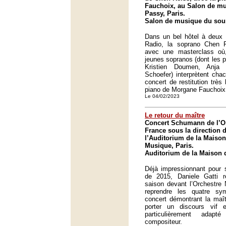
Fauchoix, au Salon de mu
Passy, Paris.
Salon de musique du sour
Dans un bel hôtel à deux 
Radio, la soprano Chen R
avec une masterclass où
jeunes sopranos (dont les p
Kristien Doumen, Anja 
Schoefer) interprètent cha
concert de restitution trè
piano de Morgane Fauchoix
Le 04/02/2023
Le retour du maître
Concert Schumann de l’Or
France sous la direction d
l’Auditorium de la Maison 
Musique, Paris.
Auditorium de la Maison d
Déjà impressionnant pour 
de 2015, Daniele Gatti r
saison devant l’Orchestre 
reprendre les quatre sy
concert démontrant la maît
porter un discours vif et
particulièrement adap
compositeur.