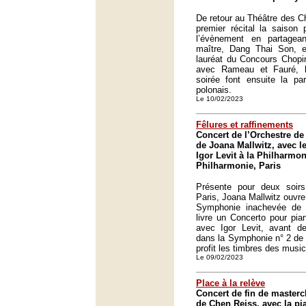
De retour au Théâtre des 
premier récital la saison
l’évènement en partage
maître, Dang Thai Son, 
lauréat du Concours Chopi
avec Rameau et Fauré, l
soirée font ensuite la pa
polonais.
Le 10/02/2023
Fêlures et raffinements
Concert de l’Orchestre de 
de Joana Mallwitz, avec l
Igor Levit à la Philharmon
Philharmonie, Paris
Présente pour deux soirs
Paris, Joana Mallwitz ouvr
Symphonie inachevée de S
livre un Concerto pour pia
avec Igor Levit, avant d
dans la Symphonie n° 2 de K
profit les timbres des music
Le 09/02/2023
Place à la relève
Concert de fin de masterc
de Chen Reiss, avec la pi