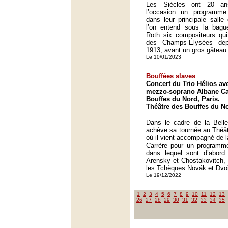
Les Siècles ont 20 an
l’occasion un programme 
dans leur principale salle 
l’on entend sous la bague
Roth six compositeurs qui
des Champs-Élysées dep
1913, avant un gros gâteau d
Le 10/01/2023
Bouffées slaves
Concert du Trio Hélios av
mezzo-soprano Albane Car
Bouffes du Nord, Paris.
Théâtre des Bouffes du No
Dans le cadre de la Belle
achève sa tournée au Théât
où il vient accompagné de 
Carrère pour un programme
dans lequel sont d’abord 
Arensky et Chostakovitch, 
les Tchèques Novák et Dvo
Le 19/12/2022
1
2
3
4
5
6
7
8
9
10
11
12
13
26
27
28
29
30
31
32
33
34
35