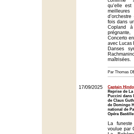
confirme 
qu’elle est
meilleu
d’orchestre 
fois dans u
Copland à
prégnante, 
Concerto en
avec Lucas 
Danses sy
Rachmanino
maîtrisées.
Par Thomas 
17/09/2025
Captain Hind
Reprise de L
Puccini dans 
de Claus Guth,
de Domingo H
national de Pa
Opéra Bastille
La funeste
voulue par 