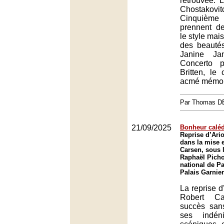
retrouvée.
Chostako
Cinquième
prennent de
le style mai
des beauté
Janine Ja
Concerto 
Britten, le 
acmé mémor
Par Thomas 
21/09/2025
Bonheur calé
Reprise d’Ari
dans la mise 
Carsen, sous l
Raphaël Picho
national de Pa
Palais Garnier
La reprise d
Robert C
succès san
ses indéni