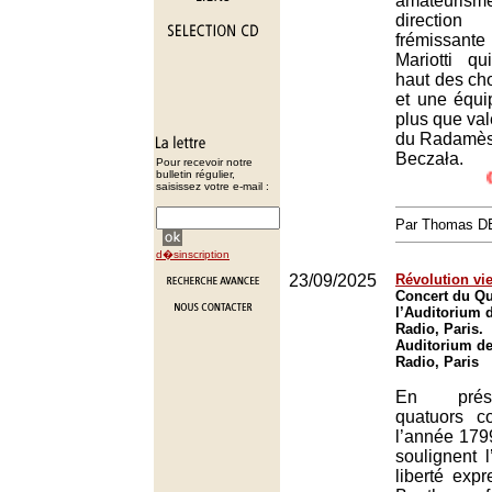
amateurisme
direction
frémissan
Mariotti q
haut des ch
et une équi
plus que vale
du Radamès 
Beczała.
Pour recevoir notre
bulletin régulier,
Critique
saisissez votre e-mail :
Par Thomas 
d�sinscription
23/09/2025
Révolution vi
Concert du Qu
l’Auditorium 
Radio, Paris.
Auditorium de
Radio, Paris
En prés
quatuors c
l’année 1799
soulignent 
liberté exp