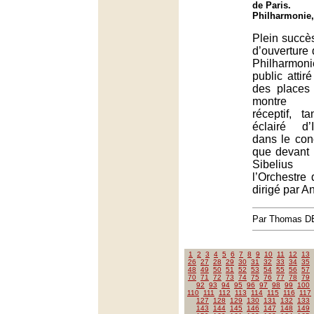
de Paris.
Philharmonie,
Plein succès
d’ouverture
Philharmon
public attiré
des places
montre pa
réceptif, t
éclairé d’
dans le con
que devant 
Sibeliu
l’Orchestr
dirigé par A
Par Thomas 
1
2
3
4
5
6
7
8
9
10
11
12
13
26
27
28
29
30
31
32
33
34
35
48
49
50
51
52
53
54
55
56
57
70
71
72
73
74
75
76
77
78
79
92
93
94
95
96
97
98
99
100
110
111
112
113
114
115
116
117
127
128
129
130
131
132
133
143
144
145
146
147
148
149