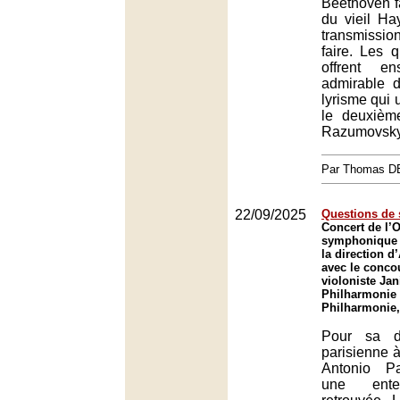
Beethoven fa
du vieil Ha
transmissi
faire. Les 
offrent e
admirable d
lyrisme qui u
le deuxièm
Razumovsky
Par Thomas 
22/09/2025
Questions de 
Concert de l’
symphonique 
la direction 
avec le conco
violoniste Jan
Philharmonie 
Philharmonie,
Pour sa d
parisienne à
Antonio P
une ente