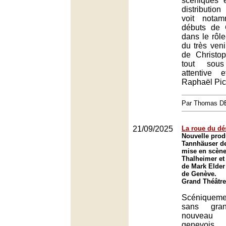
scéniques 
distribution
voit notam
débuts de C
dans le rôle-
du très ven
de Christo
tout sous
attentive 
Raphaël Pic
Par Thomas 
21/09/2025
La roue du dé
Nouvelle prod
Tannhäuser d
mise en scène
Thalheimer et 
de Mark Elder
de Genève.
Grand Théâtre
Scéniquem
sans gran
nouveau
genevoi