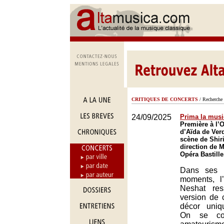
CRITIQUES DE CONCERTS
/ Recherche 
24/09/2025
Prima la musi
Première à l’
d’Aïda de Ver
scène de Shir
direction de M
Opéra Bastille
Dans ses 
moments, l
Neshat re
version de 
décor uniq
On se co