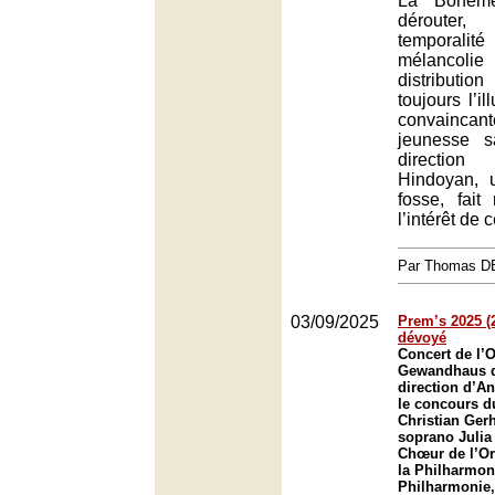
La Bohème
déroute
temporalit
mélancol
distribut
toujours l’il
convainca
jeunesse s
directio
Hindoyan, 
fosse, fait
l’intérêt de c
Par Thomas 
03/09/2025
Prem’s 2025 (
dévoyé
Concert de l’
Gewandhaus d
direction d’A
le concours d
Christian Gerh
soprano Julia 
Chœur de l’Or
la Philharmon
Philharmonie,