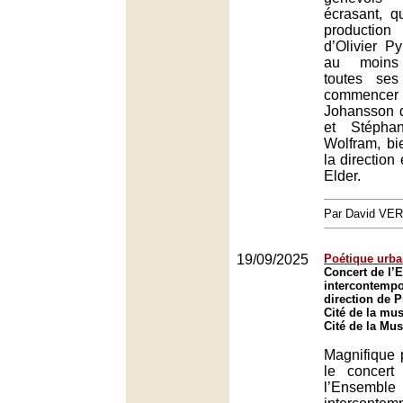
écrasant, q
productio
d’Olivier P
au moins 
toutes se
commence
Johansson da
et Stépha
Wolfram, bi
la direction
Elder.
Par David VE
19/09/2025
Poétique urba
Concert de l’
intercontempo
direction de P
Cité de la mus
Cité de la Mus
Magnifique
le concert
l’Ensemble