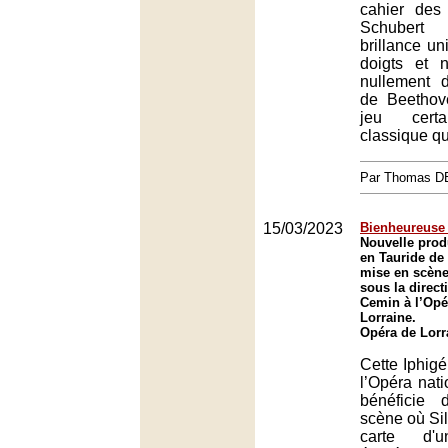
cahier des
Schubert
brillance u
doigts et 
nullement 
de Beethov
jeu certa
classique q
Par Thomas 
15/03/2023
Bienheureuse 
Nouvelle prod
en Tauride de
mise en scène 
sous la direc
Cemin à l’Opé
Lorraine.
Opéra de Lorr
Cette Iphigé
l’Opéra nati
bénéficie
scène où Sil
carte d'u