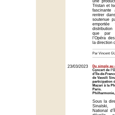
une product
Tristan et I
fascinante
rentrer dans
soutenue p
emportée 
distributio
que par l
l’Opéra de
la direction 
Par Vincent G
23/03/2023
Du simple au
Concert de l’O
d’Île-de-Franc
de Vassili Sin
participation 
Mazari à la P
Paris.
Philharmonie,
Sous la dire
Sinaïski,
National d’