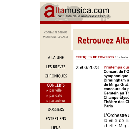
CRITIQUES DE CONCERTS
/ Recherche 
25/03/2023
Printemps qu
Concert de l’
symphonique d
Birmingham so
de Mirga Graži
concours du pi
Gerstein au T
Champs-Élysée
Théâtre des 
Paris
L’Orchestre
la ville de 
cheffe Mirg