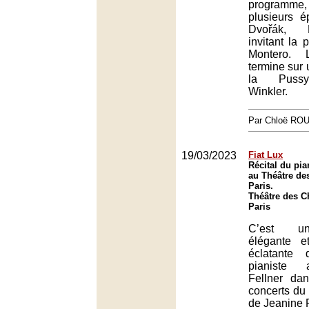
programme, 
plusieurs é
Dvořák, 
invitant la 
Montero. 
termine sur u
la Pussy-
Winkler.
Par Chloë RO
19/03/2023
Fiat Lux
Récital du pian
au Théâtre de
Paris.
Théâtre des 
Paris
C’est un
élégante e
éclatante
pianiste a
Fellner da
concerts du
de Jeanine 