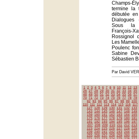
Champs-Él
termine la 
débutée en
Dialogues 
Sous la 
François-X
Rossignol d
Les Mamelle
Poulenc font
Sabine Dev
Sébastien B
Par David VE
1
2
3
4
5
6
7
8
9
10
11
12
13
26
27
28
29
30
31
32
33
34
35
48
49
50
51
52
53
54
55
56
57
70
71
72
73
74
75
76
77
78
79
92
93
94
95
96
97
98
99
100
110
111
112
113
114
115
116
117
127
128
129
130
131
132
133
143
144
145
146
147
148
149
159
160
161
162
163
164
165
175
176
177
178
179
180
181
191
192
193
194
195
196
197
207
208
209
210
211
212
213
223
224
225
226
227
228
229
239
240
241
242
243
244
245
255
256
257
258
259
260
261
271
272
273
274
275
276
277