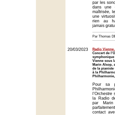
par les sono
dans une c
maîtrisée, 
une virtuosi
rien au h
jamais gratui
Par Thomas 
20/03/2023
Radio Vienne…
Concert de l’
symphonique 
Vienne sous l
Marin Alsop, 
de la pianiste
à la Philharmo
Philharmonie,
Pour sa p
Philharmo
l’Orchestre
la Radio d
par Marin
parfaiteme
contact ave