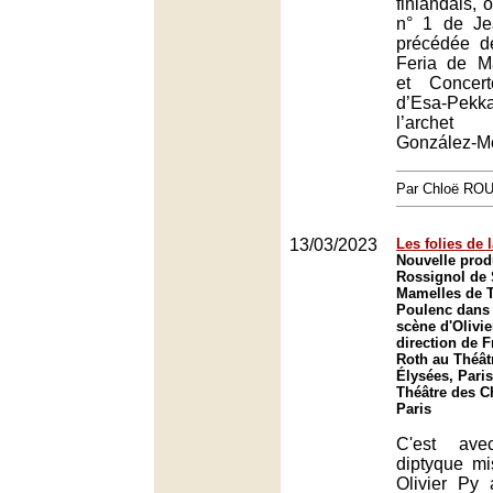
finlandais,
n° 1 de Je
précédée d
Feria de M
et Concer
d’Esa-Pekk
l’archet
González-M
Par Chloë RO
13/03/2023
Les folies de 
Nouvelle prod
Rossignol de 
Mamelles de T
Poulenc dans
scène d'Olivie
direction de F
Roth au Théâ
Élysées, Paris
Théâtre des 
Paris
C'est ave
diptyque m
Olivier Py