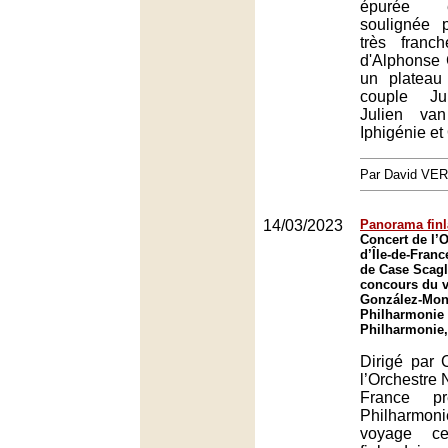
épurée 
soulignée p
très franc
d'Alphonse 
un plateau
couple Ju
Julien va
Iphigénie et
Par David VE
14/03/2023
Panorama finl
Concert de l’O
d’Île-de-Franc
de Case Scagl
concours du v
González-Monj
Philharmonie 
Philharmonie,
Dirigé par 
l’Orchestre N
France p
Philharmon
voyage ce