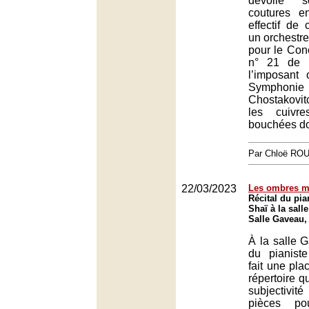
dévoile s
coutures e
effectif de
un orchestre
pour le Con
n° 21 de 
l’imposant 
Symphon
Chostakovit
les cuivr
bouchées do
Par Chloë RO
22/03/2023
Les ombres m
Récital du pia
Shaï à la sall
Salle Gaveau,
À la salle G
du pianist
fait une pla
répertoire qu
subjectivi
pièces po