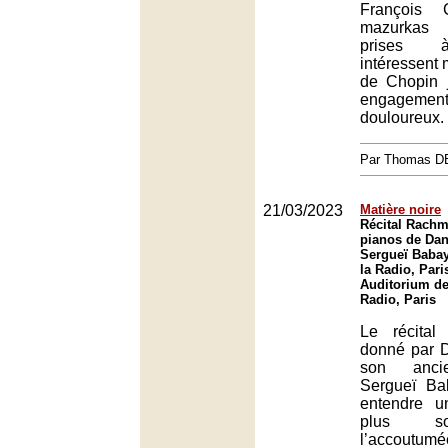
François 
mazurkas 
prises à
intéressent 
de Chopin 
engagem
douloureux.
Par Thomas 
21/03/2023
Matière noire
Récital Rachm
pianos de Dani
Sergueï Babay
la Radio, Pari
Auditorium de
Radio, Paris
Le récital
donné par Da
son ancie
Sergueï B
entendre 
plus s
l’accoutumé