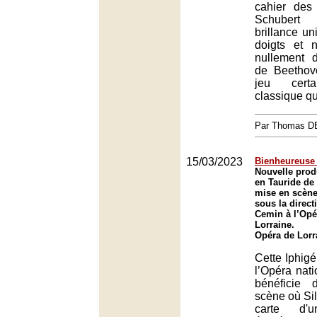
cahier des
Schubert
brillance u
doigts et 
nullement 
de Beethov
jeu certa
classique q
Par Thomas 
15/03/2023
Bienheureuse 
Nouvelle prod
en Tauride de
mise en scène 
sous la direc
Cemin à l’Opé
Lorraine.
Opéra de Lorr
Cette Iphigé
l’Opéra nati
bénéficie
scène où Sil
carte d'u