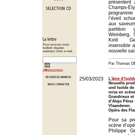
présentent
Champs-
programme
l’éveil sch
aux saveur
partition
Weinberg. S
Kirill Ge
Pour recevoir notre
insensible 
bulletin régulier,
nouvelle sai
saisissez votre e-mail :
Par Thomas 
d�sinscription
25/03/2023
L’âme d’Isold
Nouvelle prod
und Isolde d
mise en scène
Grandrieux et 
d’Alejo Pérez 
Vlaanderen.
Opéra des Fla
Pour sa pr
scène d’opér
Philippe G