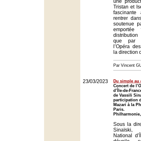
une product
Tristan et I
fascinante
rentrer dans
soutenue p
emportée 
distributio
que par l
l’Opéra de
la direction 
Par Vincent G
23/03/2023
Du simple au
Concert de l’O
d’Île-de-Franc
de Vassili Sin
participation 
Mazari à la P
Paris.
Philharmonie,
Sous la dire
Sinaïski,
National d’