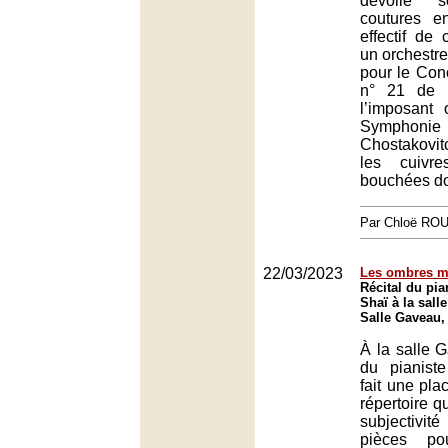
dévoile s
coutures e
effectif de
un orchestre
pour le Con
n° 21 de 
l’imposant 
Symphon
Chostakovit
les cuivr
bouchées do
Par Chloë RO
22/03/2023
Les ombres m
Récital du pia
Shaï à la sall
Salle Gaveau,
À la salle G
du pianist
fait une pla
répertoire qu
subjectivi
pièces po