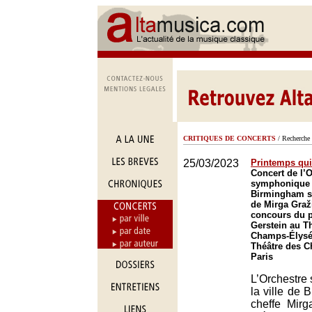
CRITIQUES DE CONCERTS
/ Recherche 
25/03/2023
Printemps qu
Concert de l’
symphonique d
Birmingham so
de Mirga Graži
concours du pi
Gerstein au T
Champs-Élysée
Théâtre des 
Paris
L’Orchestre
la ville de 
cheffe Mirg