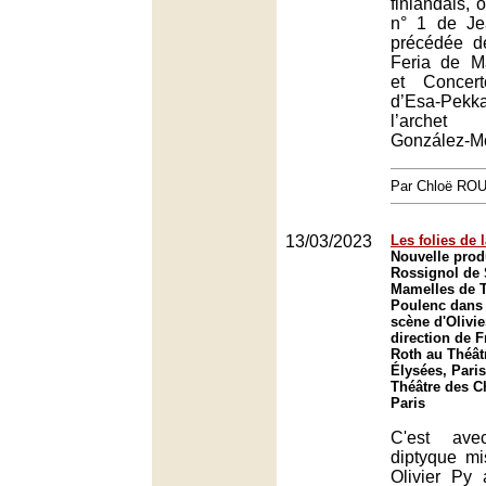
finlandais,
n° 1 de Je
précédée d
Feria de M
et Concer
d’Esa-Pekk
l’archet
González-M
Par Chloë RO
13/03/2023
Les folies de 
Nouvelle prod
Rossignol de 
Mamelles de T
Poulenc dans
scène d'Olivie
direction de F
Roth au Théâ
Élysées, Paris
Théâtre des 
Paris
C'est ave
diptyque m
Olivier Py