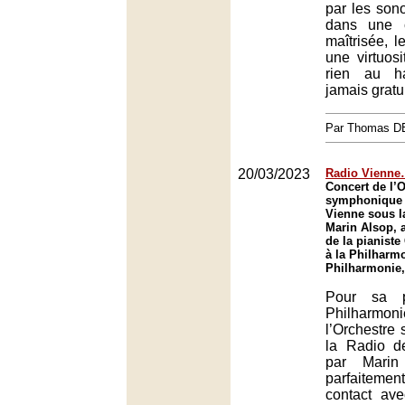
par les sono
dans une c
maîtrisée, 
une virtuosi
rien au h
jamais gratui
Par Thomas 
20/03/2023
Radio Vienne…
Concert de l’
symphonique 
Vienne sous l
Marin Alsop, 
de la pianiste
à la Philharmo
Philharmonie,
Pour sa p
Philharmo
l’Orchestre
la Radio d
par Marin
parfaiteme
contact ave