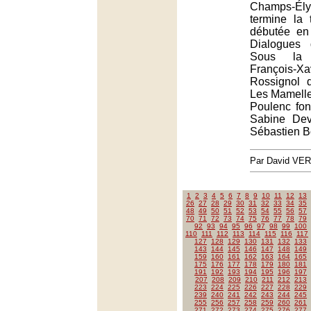
Champs-Él
termine la 
débutée en
Dialogues 
Sous la 
François-X
Rossignol d
Les Mamelle
Poulenc font
Sabine Dev
Sébastien B
Par David VE
1
2
3
4
5
6
7
8
9
10
11
12
13
26
27
28
29
30
31
32
33
34
35
48
49
50
51
52
53
54
55
56
57
70
71
72
73
74
75
76
77
78
79
92
93
94
95
96
97
98
99
100
110
111
112
113
114
115
116
117
127
128
129
130
131
132
133
143
144
145
146
147
148
149
159
160
161
162
163
164
165
175
176
177
178
179
180
181
191
192
193
194
195
196
197
207
208
209
210
211
212
213
223
224
225
226
227
228
229
239
240
241
242
243
244
245
255
256
257
258
259
260
261
271
272
273
274
275
276
277