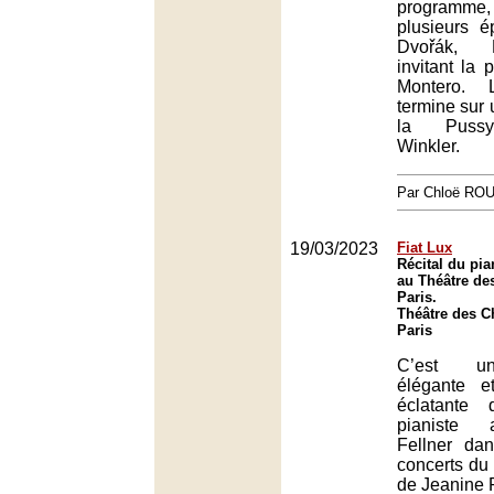
programme, 
plusieurs é
Dvořák, 
invitant la 
Montero. 
termine sur u
la Pussy-
Winkler.
Par Chloë RO
19/03/2023
Fiat Lux
Récital du pian
au Théâtre de
Paris.
Théâtre des 
Paris
C’est un
élégante e
éclatante
pianiste a
Fellner da
concerts du
de Jeanine 