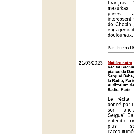
François 
mazurkas 
prises à
intéressent 
de Chopin 
engagem
douloureux.
Par Thomas 
21/03/2023
Matière noire
Récital Rachm
pianos de Dani
Sergueï Babay
la Radio, Pari
Auditorium de
Radio, Paris
Le récital
donné par Da
son ancie
Sergueï B
entendre 
plus s
l’accoutumé