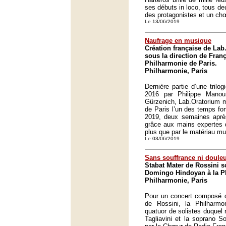
ses débuts in loco, tous de
des protagonistes et un ch
Le 13/06/2019
Naufrage en musique
Création française de La
sous la direction de Franç
Philharmonie de Paris.
Philharmonie, Paris
Dernière partie d’une trilo
2016 par Philippe Manou
Gürzenich, Lab.Oratorium m
de Paris l’un des temps for
2019, deux semaines après
grâce aux mains expertes 
plus que par le matériau mu
Le 03/06/2019
Sans souffrance ni doule
Stabat Mater de Rossini s
Domingo Hindoyan à la Ph
Philharmonie, Paris
Pour un concert composé d
de Rossini, la Philharmo
quatuor de solistes duquel 
Tagliavini et la soprano 