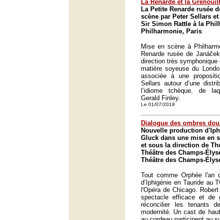
La Renarde et la Grenouil
La Petite Renarde rusée 
scène par Peter Sellars et
Sir Simon Rattle à la Phi
Philharmonie, Paris
Mise en scène à Philharmo
Renarde rusée de Janáček 
direction très symphonique 
matière soyeuse du Lond
associée à une propositio
Sellars autour d’une distri
l’idiome tchèque, de laqu
Gerald Finley.
Le 01/07/2019
Dialogue des ombres dou
Nouvelle production d'Iph
Gluck dans une mise en s
et sous la direction de 
Théâtre des Champs-Élysé
Théâtre des Champs-Élysé
Tout comme Orphée l'an de
d’Iphigénie en Tauride au 
l'Opéra de Chicago. Robert
spectacle efficace et de g
réconcilier les tenants d
modernité. Un cast de haut
au cordeau participent au s