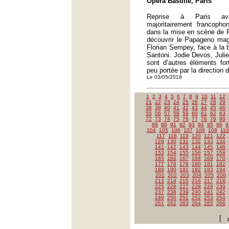
Opéra Bastille, Paris
Reprise à Paris ave
majoritairement francopho
dans la mise en scène de 
découvrir le Papageno mag
Florian Sempey, face à la 
Santoni. Jodie Devos, Juli
sont d’autres éléments for
peu portée par la direction 
Le 03/05/2019
1
2
3
4
5
6
7
8
9
10
11
12
21
22
23
24
25
26
27
28
29
38
39
40
41
42
43
44
45
46
55
56
57
58
59
60
61
62
63
72
73
74
75
76
77
78
79
80
89
90
91
92
93
94
95
96
9
104
105
106
107
108
109
110
117
118
119
120
121
122
129
130
131
132
133
134
141
142
143
144
145
146
153
154
155
156
157
158
165
166
167
168
169
170
177
178
179
180
181
182
189
190
191
192
193
194
201
202
203
204
205
206
213
214
215
216
217
218
225
226
227
228
229
230
237
238
239
240
241
242
249
250
251
252
253
254
261
262
263
264
265
266
[