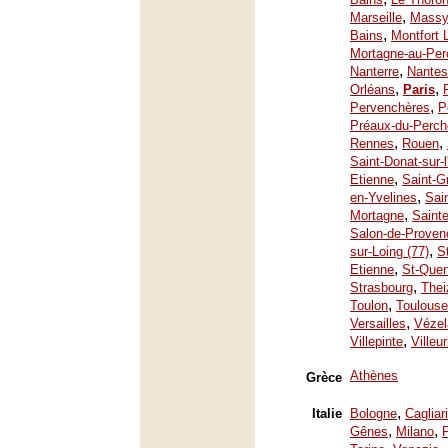
,
Marseille
Mass
,
Bains
Montfort 
Mortagne-au-Per
,
Nanterre
Nantes
,
,
Orléans
Paris
,
Pervenchères
P
Préaux-du-Perch
,
,
Rennes
Rouen
Saint-Donat-sur-
,
Etienne
Saint-G
,
en-Yvelines
Sai
,
Mortagne
Saint
Salon-de-Proven
,
sur-Loing (77)
S
,
Etienne
St-Quen
,
Strasbourg
Thei
,
Toulon
Toulouse
,
Versailles
Vézel
,
Villepinte
Villeu
Athènes
Grèce
,
Italie
Bologne
Cagliari
,
,
Gênes
Milano