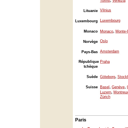
,
Torino
Venezia
Vilnius
Lituanie
Luxembourg
Luxembourg
,
Monaco
Monaco
Monte-
Oslo
Norvège
Amsterdam
Pays-Bas
République
Praha
tchèque
,
Suède
Göteborg
Stock
,
,
Suisse
Basel
Genève
,
Luzern
Montreu
Zürich
Paris