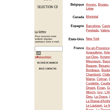
,
,
Belgique
Anvers
Bruges
Liège
Montréal
Canada
,
Espagne
Barcelone
Caste
,
Perelada
Valenc
Pour recevoir notre
New York
Etats-Unis
bulletin régulier,
saisissez votre e-mail :
France
Aix-en-Provence
,
Angoulême
Arle
,
sur-Oise
Avigno
d�sinscription
,
Messieurs
Bazo
,
Beaune
Besanç
,
Bordeaux
Boulo
,
Chambord
Chât
,
,
Marne
Colmar
,
Condette
Courb
,
,
Dinard
Évian
Ge
,
,
Illkirch
Ivry
L'A
,
,
Dieu
La Grave
La Roque-d'Anth
,
Le Lautaret
Le 
,
Bains
Le Thoron