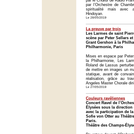
par le Chœur de Radio Fra
par l’Orchestre de Chambr
spiritualité mais avec 
Hindoyan.
Le 28/05/2019
La preuve par trois
Les Larmes de saint Pier
scène par Peter Sellars et
Grant Gershon à la Philha
Philharmonie, Paris
Mises en espace par Peter 
la Philharmonie, Les Lar
Roland de Lassus perturben
de mettre en images un mat
statique, avant de convain
réalisation, grâce au tra
Angeles Master Chorale dir
Le 27/05/2019
Couleurs ravéliennes
Concert Ravel de l’Orche
Élysées sous la direction
avec la participation de 
Sofie von Otter au Théât
Paris.
Théâtre des Champs-Élysé