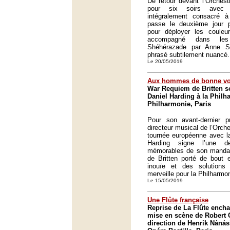
De retour devant l’Orches
pour six soirs avec
intégralement consacré 
passe le deuxième jour 
pour déployer les couleur
accompagné dans le
Shéhérazade par Anne S
phrasé subtilement nuancé.
Le 20/05/2019
Aux hommes de bonne vo
War Requiem de Britten so
Daniel Harding à la Philh
Philharmonie, Paris
Pour son avant-dernier 
directeur musical de l’Orch
tournée européenne avec la
Harding signe l’une d
mémorables de son manda
de Britten porté de bout 
inouïe et des solutions 
merveille pour la Philharmon
Le 15/05/2019
Une Flûte française
Reprise de La Flûte encha
mise en scène de Robert 
direction de Henrik Nánási