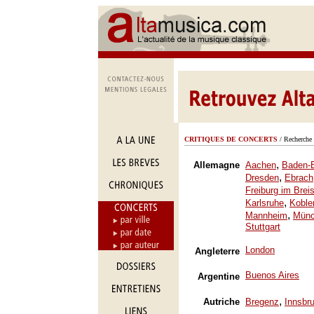
CRITIQUES DE CONCERTS
/ Recherche 
,
Allemagne
Aachen
Baden-
,
Dresden
Ebrach
Freiburg im Brei
,
Karlsruhe
Koble
,
Mannheim
Mün
Stuttgart
London
Angleterre
Buenos Aires
Argentine
,
Autriche
Bregenz
Innsbr