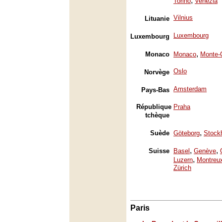
,
Torino
Venezia
Vilnius
Lituanie
Luxembourg
Luxembourg
,
Monaco
Monaco
Monte-
Oslo
Norvège
Amsterdam
Pays-Bas
République
Praha
tchèque
,
Suède
Göteborg
Stock
,
,
Suisse
Basel
Genève
,
Luzern
Montreu
Zürich
Paris