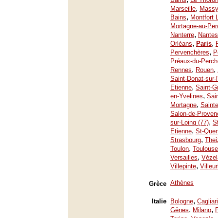
,
Marseille
Mass
,
Bains
Montfort 
Mortagne-au-Per
,
Nanterre
Nantes
,
,
Orléans
Paris
,
Pervenchères
P
Préaux-du-Perch
,
,
Rennes
Rouen
Saint-Donat-sur-
,
Etienne
Saint-G
,
en-Yvelines
Sai
,
Mortagne
Saint
Salon-de-Proven
,
sur-Loing (77)
S
,
Etienne
St-Quen
,
Strasbourg
Thei
,
Toulon
Toulouse
,
Versailles
Vézel
,
Villepinte
Villeu
Athènes
Grèce
,
Italie
Bologne
Cagliari
,
,
Gênes
Milano