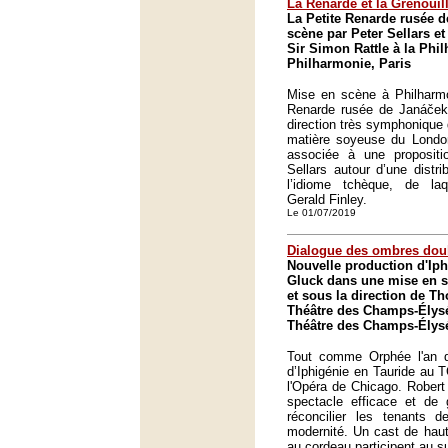
La Renarde et la Grenouil
La Petite Renarde rusée 
scène par Peter Sellars et
Sir Simon Rattle à la Phi
Philharmonie, Paris
Mise en scène à Philharmo
Renarde rusée de Janáček 
direction très symphonique 
matière soyeuse du Lond
associée à une propositio
Sellars autour d’une distri
l’idiome tchèque, de laqu
Gerald Finley.
Le 01/07/2019
Dialogue des ombres dou
Nouvelle production d'Iph
Gluck dans une mise en s
et sous la direction de 
Théâtre des Champs-Élysé
Théâtre des Champs-Élysé
Tout comme Orphée l'an de
d’Iphigénie en Tauride au 
l'Opéra de Chicago. Robert
spectacle efficace et de g
réconcilier les tenants d
modernité. Un cast de haut
au cordeau participent au s