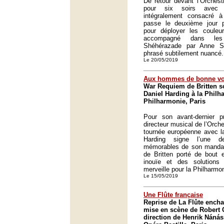
De retour devant l’Orches
pour six soirs avec
intégralement consacré 
passe le deuxième jour 
pour déployer les couleur
accompagné dans le
Shéhérazade par Anne S
phrasé subtilement nuancé.
Le 20/05/2019
Aux hommes de bonne vo
War Requiem de Britten so
Daniel Harding à la Philh
Philharmonie, Paris
Pour son avant-dernier 
directeur musical de l’Orch
tournée européenne avec la
Harding signe l’une d
mémorables de son manda
de Britten porté de bout 
inouïe et des solutions 
merveille pour la Philharmon
Le 15/05/2019
Une Flûte française
Reprise de La Flûte encha
mise en scène de Robert 
direction de Henrik Nánási