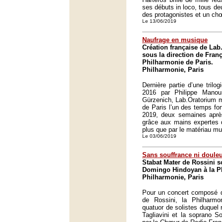
ses débuts in loco, tous de
des protagonistes et un ch
Le 13/06/2019
Naufrage en musique
Création française de La
sous la direction de Franç
Philharmonie de Paris.
Philharmonie, Paris
Dernière partie d’une trilo
2016 par Philippe Manou
Gürzenich, Lab.Oratorium m
de Paris l’un des temps for
2019, deux semaines après
grâce aux mains expertes 
plus que par le matériau mu
Le 03/06/2019
Sans souffrance ni doule
Stabat Mater de Rossini s
Domingo Hindoyan à la Ph
Philharmonie, Paris
Pour un concert composé d
de Rossini, la Philharmo
quatuor de solistes duquel 
Tagliavini et la soprano 