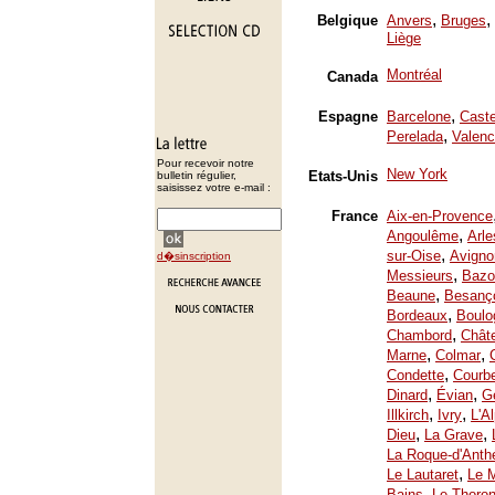
,
,
Belgique
Anvers
Bruges
Liège
Montréal
Canada
,
Espagne
Barcelone
Caste
,
Perelada
Valenc
Pour recevoir notre
New York
Etats-Unis
bulletin régulier,
saisissez votre e-mail :
France
Aix-en-Provence
,
Angoulême
Arle
,
sur-Oise
Avigno
d�sinscription
,
Messieurs
Bazo
,
Beaune
Besanç
,
Bordeaux
Boulo
,
Chambord
Chât
,
,
Marne
Colmar
,
Condette
Courb
,
,
Dinard
Évian
Ge
,
,
Illkirch
Ivry
L'A
,
,
Dieu
La Grave
La Roque-d'Anth
,
Le Lautaret
Le 
,
Bains
Le Thoron