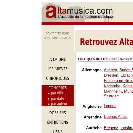
CRITIQUES DE CONCERTS
/ Recherche 
,
Allemagne
Aachen
Baden-
,
Dresden
Ebrach
Freiburg im Brei
,
Karlsruhe
Koble
,
Mannheim
Mün
Stuttgart
London
Angleterre
Buenos Aires
Argentine
,
Autriche
Bregenz
Innsbr