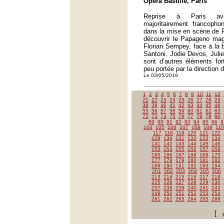
Opéra Bastille, Paris
Reprise à Paris ave
majoritairement francopho
dans la mise en scène de 
découvrir le Papageno mag
Florian Sempey, face à la 
Santoni. Jodie Devos, Juli
sont d’autres éléments for
peu portée par la direction 
Le 03/05/2019
1
2
3
4
5
6
7
8
9
10
11
12
21
22
23
24
25
26
27
28
29
38
39
40
41
42
43
44
45
46
55
56
57
58
59
60
61
62
63
72
73
74
75
76
77
78
79
80
89
90
91
92
93
94
95
96
9
104
105
106
107
108
109
110
117
118
119
120
121
122
129
130
131
132
133
134
141
142
143
144
145
146
153
154
155
156
157
158
165
166
167
168
169
170
177
178
179
180
181
182
189
190
191
192
193
194
201
202
203
204
205
206
213
214
215
216
217
218
225
226
227
228
229
230
237
238
239
240
241
242
249
250
251
252
253
254
261
262
263
264
265
266
[