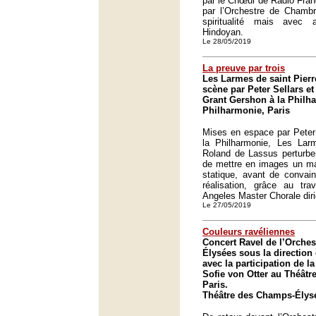
par le Chœur de Radio Fra
par l’Orchestre de Chambr
spiritualité mais avec 
Hindoyan.
Le 28/05/2019
La preuve par trois
Les Larmes de saint Pier
scène par Peter Sellars et
Grant Gershon à la Philha
Philharmonie, Paris
Mises en espace par Peter 
la Philharmonie, Les Lar
Roland de Lassus perturben
de mettre en images un mat
statique, avant de convain
réalisation, grâce au tra
Angeles Master Chorale dir
Le 27/05/2019
Couleurs ravéliennes
Concert Ravel de l’Orche
Élysées sous la direction
avec la participation de 
Sofie von Otter au Théât
Paris.
Théâtre des Champs-Élysé