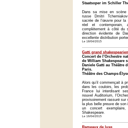
Staatsoper im Schiller The
Dans sa mise en scène de
russe Dmitri Tcherniako
sacrée de l’œuvre pour la
réel et contemporain,
complètement à côté du s
direction évidente de D
excellente distribution porte
Le 18/04/2015
Gatti grand shakespearie
Concert de l’Orchestre na
de William Shakespeare so
Daniele Gatti au Théâtre
Paris.
Théâtre des Champs-Élysé
Alors qu’il commençait à pr
dans les couloirs, les pro
France lui interdisant se
nouvel Auditorium, l’Orche
provisoirement rassuré sur 
la plus belle preuve de son
un concert exemplaire,
Shakespeare.
Le 16/04/2015
Rameaux de luxe