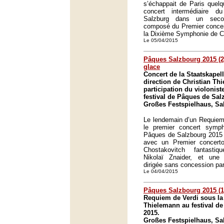
s’échappait de Paris quelqu
concert intermédiaire 
Salzburg dans un seco
composé du Premier concer
la Dixième Symphonie de C
Le 05/04/2015
Pâques Salzbourg 2015 (2
glace
Concert de la Staatskapel
direction de Christian Th
participation du violonist
festival de Pâques de Sal
Großes Festspielhaus, Sa
Le lendemain d’un Requiem 
le premier concert symp
Pâques de Salzbourg 2015 f
avec un Premier concerto
Chostakovitch fantastiq
Nikolaï Znaider, et une
dirigée sans concession par
Le 04/04/2015
Pâques Salzbourg 2015 (1
Requiem de Verdi sous la 
Thielemann au festival d
2015.
Großes Festspielhaus, Sa