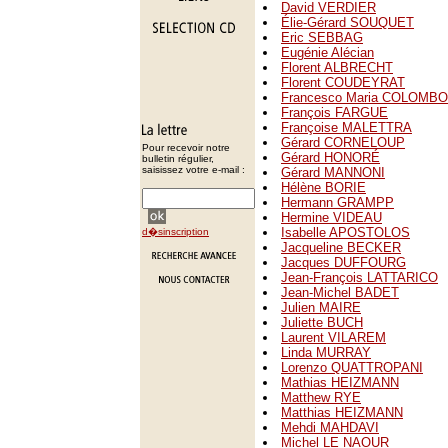
David VERDIER
Élie-Gérard SOUQUET
Eric SEBBAG
Eugénie Alécian
Florent ALBRECHT
Florent COUDEYRAT
Francesco Maria COLOMBO
François FARGUE
Françoise MALETTRA
Gérard CORNELOUP
Pour recevoir notre
Gérard HONORÉ
bulletin régulier,
saisissez votre e-mail :
Gérard MANNONI
Hélène BORIE
Hermann GRAMPP
Hermine VIDEAU
Isabelle APOSTOLOS
d�sinscription
Jacqueline BECKER
Jacques DUFFOURG
Jean-François LATTARICO
Jean-Michel BADET
Julien MAIRE
Juliette BUCH
Laurent VILAREM
Linda MURRAY
Lorenzo QUATTROPANI
Mathias HEIZMANN
Matthew RYE
Matthias HEIZMANN
Mehdi MAHDAVI
Michel LE NAOUR