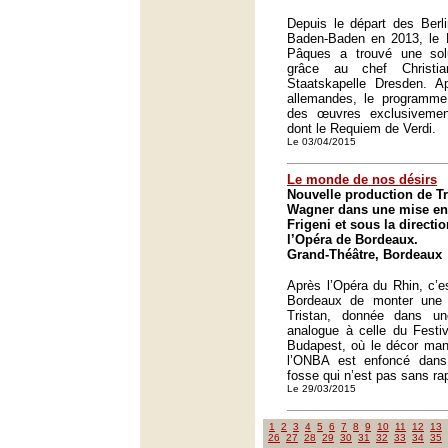
Depuis le départ des Berli
Baden-Baden en 2013, le F
Pâques a trouvé une sol
grâce au chef Christi
Staatskapelle Dresden. 
allemandes, le programme
des œuvres exclusivement
dont le Requiem de Verdi.
Le 03/04/2015
Le monde de nos désirs
Nouvelle production de Tr
Wagner dans une mise en
Frigeni et sous la directi
l’Opéra de Bordeaux.
Grand-Théâtre, Bordeaux
Après l’Opéra du Rhin, c’e
Bordeaux de monter une 
Tristan, donnée dans une
analogue à celle du Fest
Budapest, où le décor man
l’ONBA est enfoncé dans
fosse qui n’est pas sans ra
Le 29/03/2015
1
2
3
4
5
6
7
8
9
10
11
12
13
26
27
28
29
30
31
32
33
34
35