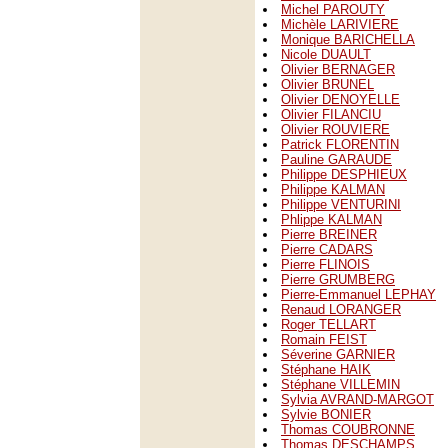
Michel PAROUTY
Michèle LARIVIERE
Monique BARICHELLA
Nicole DUAULT
Olivier BERNAGER
Olivier BRUNEL
Olivier DENOYELLE
Olivier FILANCIU
Olivier ROUVIERE
Patrick FLORENTIN
Pauline GARAUDE
Philippe DESPHIEUX
Philippe KALMAN
Philippe VENTURINI
Phlippe KALMAN
Pierre BREINER
Pierre CADARS
Pierre FLINOIS
Pierre GRUMBERG
Pierre-Emmanuel LEPHAY
Renaud LORANGER
Roger TELLART
Romain FEIST
Séverine GARNIER
Stéphane HAIK
Stéphane VILLEMIN
Sylvia AVRAND-MARGOT
Sylvie BONIER
Thomas COUBRONNE
Thomas DESCHAMPS