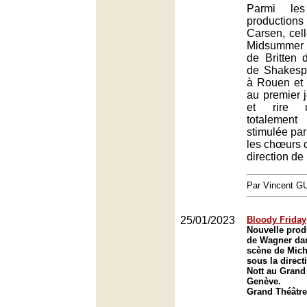
Parmi les
productio
Carsen, cell
Midsummer
de Britten 
de Shakespe
à Rouen et
au premier j
et rire 
totaleme
stimulée par 
les chœurs d
direction de
Par Vincent G
25/01/2023
Bloody Friday
Nouvelle prod
de Wagner da
scène de Mich
sous la direc
Nott au Grand
Genève.
Grand Théâtre