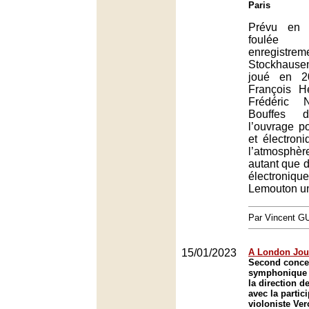
Paris
Prévu en 
foulée
enregistre
Stockhausen
joué en 2
François H
Frédéric 
Bouffes 
l’ouvrage p
et électron
l’atmosph
autant que d
électroni
Lemouton un
Par Vincent G
15/01/2023
A London Jou
Second concer
symphonique 
la direction d
avec la partic
violoniste Ver