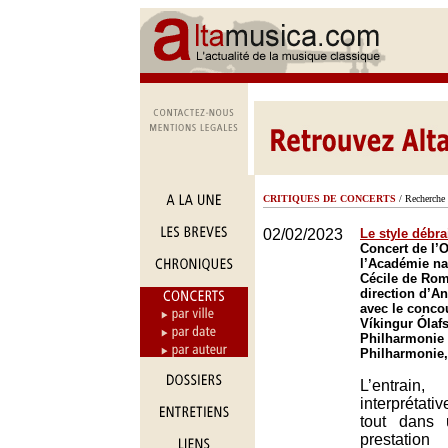
CRITIQUES DE CONCERTS
/ Recherche 
02/02/2023
Le style débra
Concert de l’
l’Académie na
Cécile de Rom
direction d’A
avec le conco
Víkingur Ólafs
Philharmonie 
Philharmonie,
L’entrain
interprétat
tout dans 
prestati