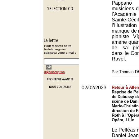
Pappano
musiciens d
l’Académ
Sainte-Céc
l’illustrat
manque de r
pianiste Ví
amène quant
Pour recevoir notre
de sa pro
bulletin régulier,
dans le Con
saisissez votre e-mail :
Ravel.
Par Thomas 
d�sinscription
02/02/2023
Retour à All
Reprise de Pe
de Debussy da
scène de Dani
Marie-Christi
direction de F
Roth à l’Opéra
Opéra, Lille
Le Pelléas 
Daniel Jean