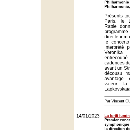
Philharmonie 
Philharmonie,
Présents to
Paris, le
Rattle don
programm
directeur mu
le concert
interprété p
Veronika
entrecoup
cadences d
avant un St
décousu m
avantage 
valeur l
Lapkovskaïa
Par Vincent G
14/01/2023
La forêt lumi
Premier conce
symphonique 
la direction d