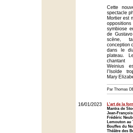
Cette nouv
spectacle p
Mortier est
opposition
symbiose en
de Gustavo
scène, t
conception 
dans le di
plateau. L
chantant
Weinius e
l’Isolde t
Mary Elizabe
Par Thomas 
16/01/2023
L’art de la fo
Mantra de Sto
Jean-François
Frédéric Neub
Lemouton au 
Bouffes du No
Théâtre des B