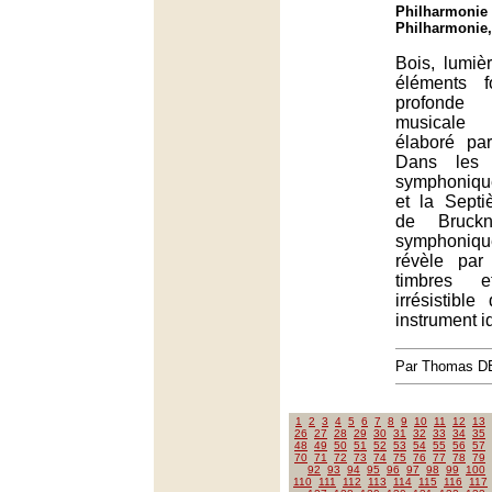
Philharmonie 
Philharmonie,
Bois, lumièr
éléments f
profonde 
musicale 
élaboré pa
Dans les
symphoniqu
et la Sept
de Bruckne
symphoniqu
révèle pa
timbres e
irrésistibl
instrument i
Par Thomas 
1
2
3
4
5
6
7
8
9
10
11
12
13
26
27
28
29
30
31
32
33
34
35
48
49
50
51
52
53
54
55
56
57
70
71
72
73
74
75
76
77
78
79
92
93
94
95
96
97
98
99
100
110
111
112
113
114
115
116
117