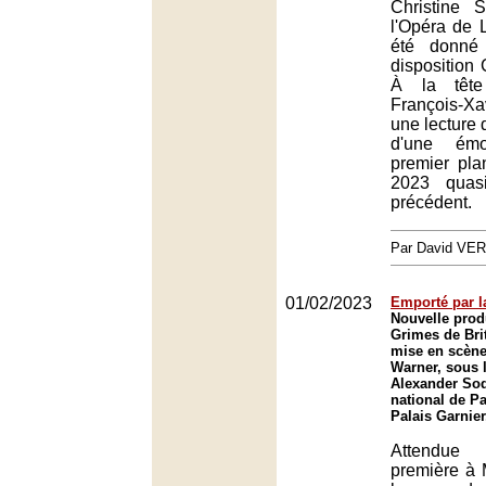
Christine 
l'Opéra de L
été donné
disposition
À la tête
François-Xa
une lecture d
d'une émo
premier pla
2023 quas
précédent.
Par David VE
01/02/2023
Emporté par l
Nouvelle prod
Grimes de Bri
mise en scèn
Warner, sous l
Alexander Sod
national de Pa
Palais Garnier
Attendu
première à 