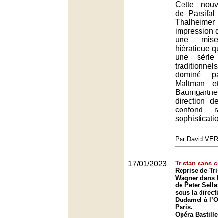
Cette nouv
de Parsifal
Thalheime
impression 
une mis
hiératique qu
une série
traditionnel
dominé pa
Maltman e
Baumgartne
direction d
confond r
sophisticati
Par David VE
17/01/2023
Tristan sans 
Reprise de Tri
Wagner dans l
de Peter Sellar
sous la direc
Dudamel à l’O
Paris.
Opéra Bastille