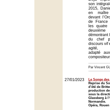
son intégr
2015, Danie
en maître
devant l’Or
de France 
les quatre
deuxiè
démontrant l
du chef p
discours vif 
agité, pa
adapté au
compositeur
Par Vincent G
27/01/2023
Le Songe des
Reprise du So
d’été de Britt
production de
sous la direc
Glassberg à l
Normandie.
Opéra, Rouen