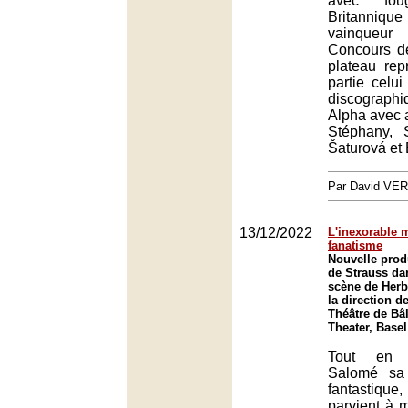
avec fo
Britannique
vainque
Concours d
plateau re
partie celui
discograph
Alpha avec
Stéphany,
Šaturová et
Par David VE
13/12/2022
L'inexorable 
fanatisme
Nouvelle prod
de Strauss da
scène de Herbe
la direction d
Théâtre de Bâl
Theater, Basel
Tout en 
Salomé sa
fantastique,
parvient à 