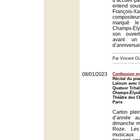
d’accueil pa
entend sous
François-X
composit
marqué le
Champs-Él
son ouver
avant un
d’anniversair
Par Vincent G
08/01/2023
Confession m
Récital du pi
Laloum avec l
Quatuor Tchal
Champs-Élysée
Théâtre des 
Paris
Carton plei
d’année a
dimanche m
Roze. Les
musicaux