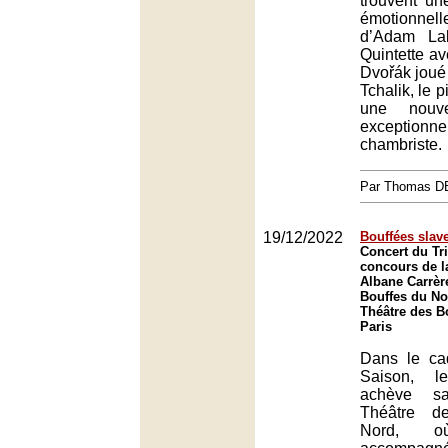
trouvent une
émotionnelle
d’Adam La
Quintette av
Dvořák joué
Tchalik, le 
une nouve
exceptionne
chambriste.
Par Thomas 
19/12/2022
Bouffées slav
Concert du Tri
concours de 
Albane Carrèr
Bouffes du No
Théâtre des B
Paris
Dans le ca
Saison, l
achève s
Théâtre d
Nord, o