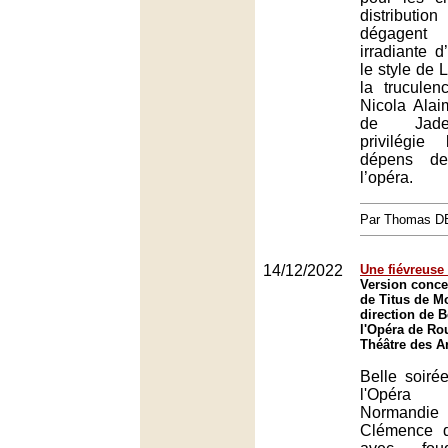
distribut
dégagent
irradiante 
le style de 
la trucule
Nicola Alai
de Jade
privilégi
dépens de
l’opéra.
Par Thomas 
14/12/2022
Une fiévreus
Version conce
de Titus de M
direction de 
l'Opéra de R
Théâtre des A
Belle soiré
l'Opér
Normandi
Clémence d