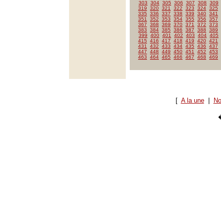
303
304
305
306
307
308
309
319
320
321
322
323
324
325
335
336
337
338
339
340
341
351
352
353
354
355
356
357
367
368
369
370
371
372
373
383
384
385
386
387
388
389
399
400
401
402
403
404
405
415
416
417
418
419
420
421
431
432
433
434
435
436
437
447
448
449
450
451
452
453
463
464
465
466
467
468
469
[
A la une
|
No