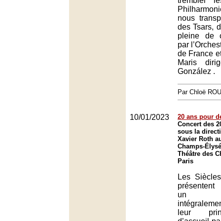
trembler 
Philharmon
nous transp
des Tsars, 
pleine de 
par l’Orchest
de France et
Maris dir
González .
Par Chloë RO
10/01/2023
20 ans pour d
Concert des 2
sous la direct
Xavier Roth a
Champs-Élysée
Théâtre des 
Paris
Les Siècle
présentent 
un pr
intégraleme
leur prin