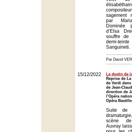
élisab
composit
sagement 
par Mari
Dominée pa
d’Elsa Dre
souffre de 
demi-tei
Sanguineti.
Par David VE
15/12/2022
Le destin de 
Reprise de La
de Verdi dans
de Jean-Claud
direction de 
l’Opéra nation
Opéra Bastille
Suite de 
dramaturg
scène de
Auvray laiss
pour les c