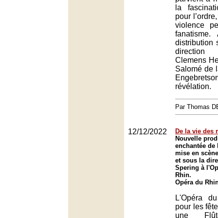
la fascina
pour l’ordre,
violence p
fanatisme.
distribution 
directio
Clemens Heil
Salomé de l
Engebrets
révélation.
Par Thomas 
12/12/2022
De la vie des
Nouvelle prod
enchantée de 
mise en scène
et sous la dir
Spering à l'Op
Rhin.
Opéra du Rhin
L'Opéra d
pour les fêt
une Flût