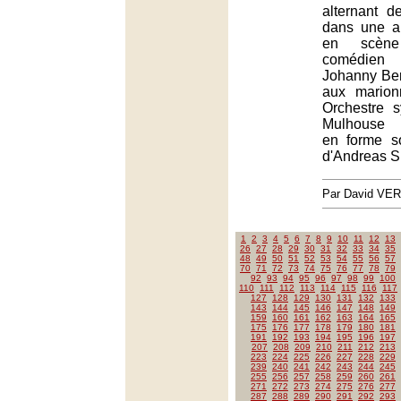
alternant de
dans une a
en scèn
comédien 
Johanny Bert,
aux marion
Orchestre 
Mulhouse p
en forme so
d'Andreas S
Par David VE
1
2
3
4
5
6
7
8
9
10
11
12
13
26
27
28
29
30
31
32
33
34
35
48
49
50
51
52
53
54
55
56
57
70
71
72
73
74
75
76
77
78
79
92
93
94
95
96
97
98
99
100
110
111
112
113
114
115
116
117
127
128
129
130
131
132
133
143
144
145
146
147
148
149
159
160
161
162
163
164
165
175
176
177
178
179
180
181
191
192
193
194
195
196
197
207
208
209
210
211
212
213
223
224
225
226
227
228
229
239
240
241
242
243
244
245
255
256
257
258
259
260
261
271
272
273
274
275
276
277
287
288
289
290
291
292
293