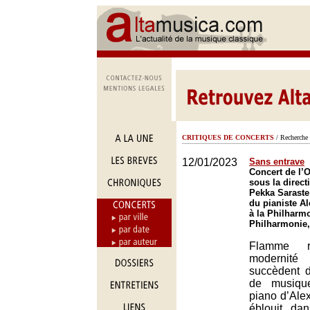
CRITIQUES DE CONCERTS
/ Recherche 
12/01/2023
Sans entrave
Concert de l’O
sous la direct
Pekka Saraste
du pianiste A
à la Philharmo
Philharmonie,
Flamme r
modernité
succèdent 
de musiqu
piano d’Ale
éblouit da