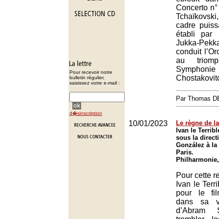
Concerto n°
Tchaïkovsk
cadre puiss
établi par 
Jukka-Pe
conduit l’Or
au triom
Symphon
Pour recevoir notre
Chostakovit
bulletin régulier,
saisissez votre e-mail :
Par Thomas 
d�sinscription
10/01/2023
Le règne de la
Ivan le Terrib
sous la direct
González à la
Paris.
Philharmonie,
Pour cette re
Ivan le Terr
pour le fil
dans sa ve
d’Abram S