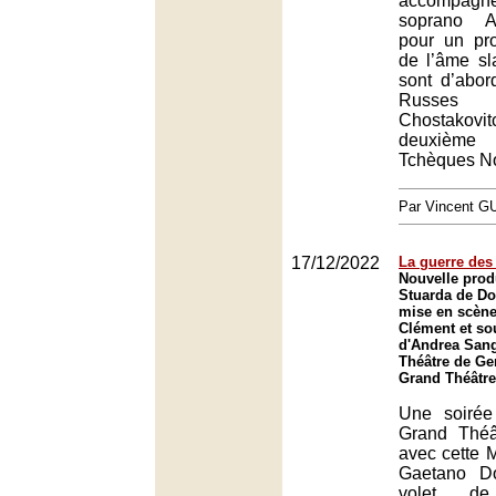
accompagn
soprano A
pour un pr
de l’âme sl
sont d’abord
Russes 
Chostakov
deuxième
Tchèques No
Par Vincent G
17/12/2022
La guerre des
Nouvelle prod
Stuarda de Do
mise en scèn
Clément et sou
d'Andrea Sang
Théâtre de Ge
Grand Théâtre
Une soirée
Grand Thé
avec cette 
Gaetano Do
volet de