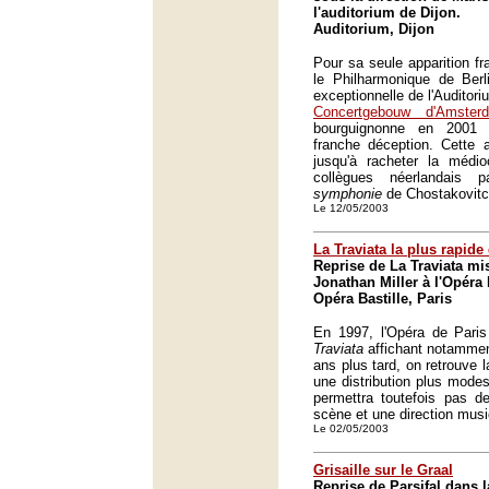
l'auditorium de Dijon.
Auditorium, Dijon
Pour sa seule apparition fr
le Philharmonique de Berli
exceptionnelle de l'Auditor
Concertgebouw d'Amster
bourguignonne en 2001 
franche déception. Cette a
jusqu'à racheter la médio
collègues néerlandais
symphonie
de Chostakovitc
Le 12/05/2003
La Traviata la plus rapide 
Reprise de La Traviata mi
Jonathan Miller à l'Opéra 
Opéra Bastille, Paris
En 1997, l'Opéra de Paris
Traviata
affichant notammen
ans plus tard, on retrouve
une distribution plus modes
permettra toutefois pas d
scène et une direction musi
Le 02/05/2003
Grisaille sur le Graal
Reprise de Parsifal dans 