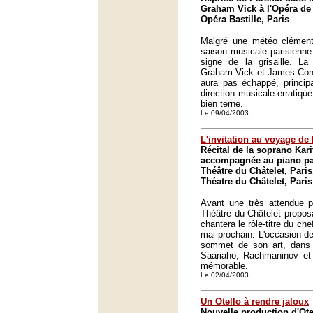
Graham Vick à l'Opéra de 
Opéra Bastille, Paris
Malgré une météo clémente
saison musicale parisienne
signe de la grisaille. L
Graham Vick et James Conlo
aura pas échappé, princip
direction musicale erratiqu
bien terne.
Le 09/04/2003
L'invitation au voyage de 
Récital de la soprano Kari
accompagnée au piano par
Théâtre du Châtelet, Paris
Théatre du Châtelet, Paris
Avant une très attendue 
Théâtre du Châtelet proposai
chantera le rôle-titre du c
mai prochain. L'occasion de
sommet de son art, dans
Saariaho, Rachmaninov et 
mémorable.
Le 02/04/2003
Un Otello à rendre jaloux
Nouvelle production d'Ote