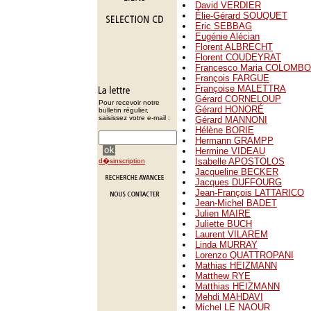
David VERDIER
Élie-Gérard SOUQUET
Eric SEBBAG
Eugénie Alécian
Florent ALBRECHT
Florent COUDEYRAT
Francesco Maria COLOMBO
François FARGUE
Françoise MALETTRA
Gérard CORNELOUP
Pour recevoir notre
Gérard HONORÉ
bulletin régulier,
saisissez votre e-mail :
Gérard MANNONI
Hélène BORIE
Hermann GRAMPP
Hermine VIDEAU
Isabelle APOSTOLOS
d�sinscription
Jacqueline BECKER
Jacques DUFFOURG
Jean-François LATTARICO
Jean-Michel BADET
Julien MAIRE
Juliette BUCH
Laurent VILAREM
Linda MURRAY
Lorenzo QUATTROPANI
Mathias HEIZMANN
Matthew RYE
Matthias HEIZMANN
Mehdi MAHDAVI
Michel LE NAOUR