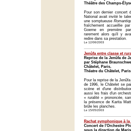
Théâtre des Champs-Élysé
Pour son dernier concert 
National avait invité le ta
une somptueuse
Romantiq
fraîchement accueillie par
Goerne en première par
rarement alors qu'il y av
redire dans sa prestation.
Le 12/06/2003
Jenůfa entre classe et rura
Reprise de la Jenůfa de 
par Stéphane Braunschwe
Châtelet, Paris.
Théatre du Châtelet, Paris
Pour la reprise de la Jenůf
de 1996, le Châtelet se pa
scène et d'une distributi
aussi les frais d'un orchest
« ruralité » prononcée, san
la présence de Karita Mat
brûle les planches.
Le 15/05/2003
Rachat symphonique à la 
Concert de l'Orchestre Ph
sous la direction de Mari