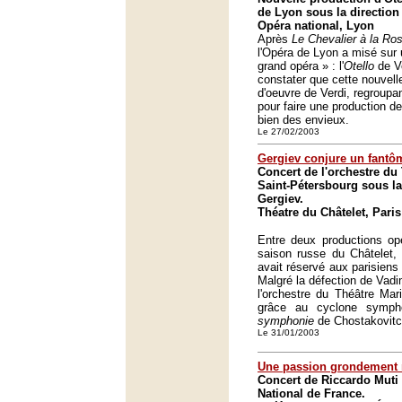
de Lyon sous la direction 
Opéra national, Lyon
Après
Le Chevalier à la Ro
l'Opéra de Lyon a misé sur 
grand opéra » : l'
Otello
de Ve
constater que cette nouvell
d'oeuvre de Verdi, regroupan
pour faire une production de 
bien des envieux.
Le 27/02/2003
Gergiev conjure un fantô
Concert de l'orchestre du
Saint-Pétersbourg sous la
Gergiev.
Théatre du Châtelet, Paris
Entre deux productions op
saison russe du Châtelet,
avait réservé aux parisiens
Malgré la défection de Vadi
l'orchestre du Théâtre Mari
grâce au cyclone symp
symphonie
de Chostakovitc
Le 31/01/2003
Une passion grondement
Concert de Riccardo Muti à
National de France.