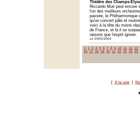
Théâtre des Champs-Élysé
Riccardo Muti peut encore s
l'un des meilleurs orchest
passée, le Philharmonique d
qu'un concert pâle et routin
voici à la tête du moins rép
de France, et là il se surp
raisons que l'esprit ignore.
Le 23/01/2003
1
2
3
4
5
6
7
8
9
10
11
12
13
26
27
28
29
30
31
32
33
34
35
[
A la une
|
No