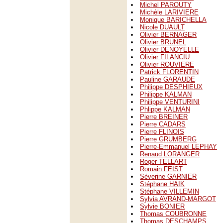
Michel PAROUTY
Michèle LARIVIERE
Monique BARICHELLA
Nicole DUAULT
Olivier BERNAGER
Olivier BRUNEL
Olivier DENOYELLE
Olivier FILANCIU
Olivier ROUVIERE
Patrick FLORENTIN
Pauline GARAUDE
Philippe DESPHIEUX
Philippe KALMAN
Philippe VENTURINI
Phlippe KALMAN
Pierre BREINER
Pierre CADARS
Pierre FLINOIS
Pierre GRUMBERG
Pierre-Emmanuel LEPHAY
Renaud LORANGER
Roger TELLART
Romain FEIST
Séverine GARNIER
Stéphane HAIK
Stéphane VILLEMIN
Sylvia AVRAND-MARGOT
Sylvie BONIER
Thomas COUBRONNE
Thomas DESCHAMPS