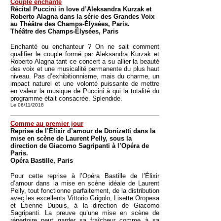
Couple enchanté
Récital Puccini in love d’Aleksandra Kurzak et
Roberto Alagna dans la série des Grandes Voix
au Théâtre des Champs-Élysées, Paris.
Théâtre des Champs-Élysées, Paris
Enchanté ou enchanteur ? On ne sait comment
qualifier le couple formé par Aleksandra Kurzak et
Roberto Alagna tant ce concert a su allier la beauté
des voix et une musicalité permanente du plus haut
niveau. Pas d’exhibitionnisme, mais du charme, un
impact naturel et une volonté puissante de mettre
en valeur la musique de Puccini à qui la totalité du
programme était consacrée. Splendide.
Le 06/11/2018
Comme au premier jour
Reprise de l’Élixir d’amour de Donizetti dans la
mise en scène de Laurent Pelly, sous la
direction de Giacomo Sagripanti à l’Opéra de
Paris.
Opéra Bastille, Paris
Pour cette reprise à l’Opéra Bastille de l’Élixir
d’amour dans la mise en scène idéale de Laurent
Pelly, tout fonctionne parfaitement, de la distribution
avec les excellents Vittorio Grigolo, Lisette Oropesa
et Étienne Dupuis, à la direction de Giacomo
Sagripanti. La preuve qu’une mise en scène de
répertoire peut garder sa fraîcheur comme à sa