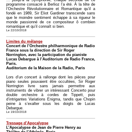
programme consacré à Berlioz l’a été. À la tête de
l’Orchestre Révolutionnaire et Romantique qu’il a
fondé en 1989, Sir Eliot Gardiner transcende sans
que le moindre sentiment échappe à sa rigueur le
monde passionné de ce compositeur ô combien
romantique et qu’il connaît si bien.
Le 22/10/2018
Limites du mélange
Concert de l’Orchestre philharmonique de Radio
France sous la direction de Sir Roger
Norrington, avec la participation du pianiste
Lucas Debargue à l’Auditorium de Radio France,
Paris.
Auditorium de la Maison de la Radio, Paris
Lors d’un concert à rallonge dont les pièces pour
piano seules pouvaient être occultées, Sir Roger
Norrington livre sans jamais permettre aux
instruments de vibrer un intéressant Concerto pour
double orchestre à cordes de Tippett, puis
d’intrigantes Variations Enigma, tandis que Chopin
peine à s’exalter sous les doigts de Lucas
Debargue.
Le 19/10/2018
Tressage d’Apocalypse
L’Apocalypse de Jean de Pierre Henry au
Théâtre de l’Athénée, Paris.