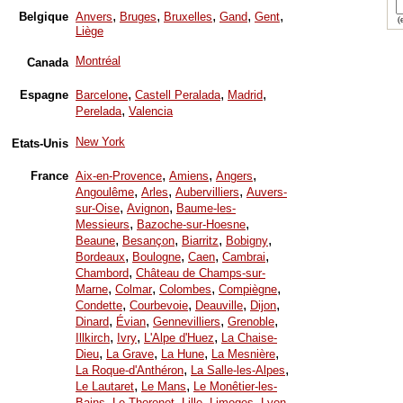
,
,
,
,
,
Belgique
Anvers
Bruges
Bruxelles
Gand
Gent
(e
Liège
Montréal
Canada
,
,
,
Espagne
Barcelone
Castell Peralada
Madrid
,
Perelada
Valencia
New York
Etats-Unis
,
,
,
France
Aix-en-Provence
Amiens
Angers
,
,
,
Angoulême
Arles
Aubervilliers
Auvers-
,
,
sur-Oise
Avignon
Baume-les-
,
,
Messieurs
Bazoche-sur-Hoesne
,
,
,
,
Beaune
Besançon
Biarritz
Bobigny
,
,
,
,
Bordeaux
Boulogne
Caen
Cambrai
,
Chambord
Château de Champs-sur-
,
,
,
,
Marne
Colmar
Colombes
Compiègne
,
,
,
,
Condette
Courbevoie
Deauville
Dijon
,
,
,
,
Dinard
Évian
Gennevilliers
Grenoble
,
,
,
Illkirch
Ivry
L'Alpe d'Huez
La Chaise-
,
,
,
,
Dieu
La Grave
La Hune
La Mesnière
,
,
La Roque-d'Anthéron
La Salle-les-Alpes
,
,
Le Lautaret
Le Mans
Le Monêtier-les-
,
,
,
,
,
Bains
Le Thoronet
Lille
Limoges
Lyon