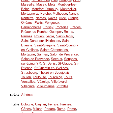
,
,
,
Marseille
Massy
Metz
Monêtier-les-
,
,
,
Bains
Montfort L'Amaury
Montpellier
,
,
,
Mortagne-au-Perche
Mulhouse
Nancy
,
,
,
,
,
Nanterre
Nantes
Naves
Nice
Orange
,
,
,
Orléans
Paris
Périgueux
,
,
,
,
Pervenchères
Poissy
Pontoise
Prades
,
,
,
Préaux-du-Perche
Quimper
Reims
,
,
,
,
Rennes
Rouen
Sablé
Saint-Denis
,
Saint-Donat-sur-l'Herbasse
Saint-
,
,
Etienne
Saint-Grégoire
Saint-Quentin-
,
en-Yvelines
Sainte-Céronne-lès-
,
,
,
Mortagne
Saintes
Salon de Provence
,
,
Salon-de-Provence
Sceaux
Souppes-
,
,
,
sur-Loing (77)
St Denis
St-Claude
St-
,
,
Etienne
St-Quentin-en-Yvelines
,
,
Strasbourg
Theizé-en-Beaujolais
,
,
,
,
Toulon
Toulouse
Tourcoing
Tours
,
,
,
Versailles
Vézelay
Villefavard
,
,
Villepinte
Villeurbanne
Vitrolles
Athènes
Grèce
,
,
,
,
Italie
Bologne
Cagliari
Ferrare
Firenze
,
,
,
,
,
Gênes
Milano
Pesaro
Roma
Rome