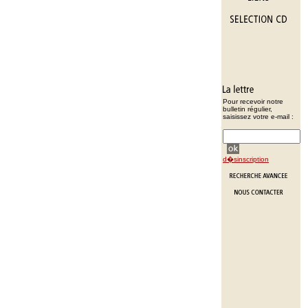
Pour recevoir notre
bulletin régulier,
saisissez votre e-mail :
d�sinscription