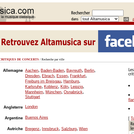
CRITIQUES DE CONCERTS
/ Recherche par ville
,
,
,
,
Allemagne
Aachen
Baden-Baden
Bayreuth
Berlin
,
,
,
,
Dresden
Ebrach
Essen
Frankfurt
,
,
Freiburg im Breisgau
Hamburg
,
,
,
,
Karlsruhe
Koblenz
Köln
Leipzig
,
,
,
Mannheim
München
Osnabrück
Stuttgart
fl
London
Angleterre
Buenos Aires
Argentine
[
T
,
,
,
Autriche
Bregenz
Innsbruck
Salzburg
Wien