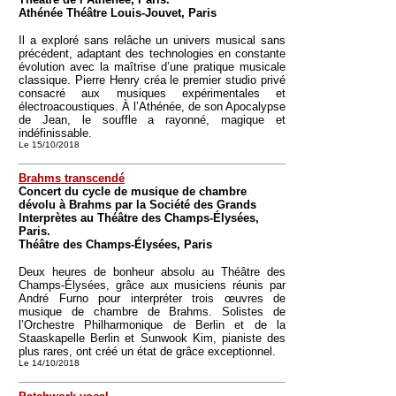
Athénée Théâtre Louis-Jouvet, Paris
Il a exploré sans relâche un univers musical sans
précédent, adaptant des technologies en constante
évolution avec la maîtrise d’une pratique musicale
classique. Pierre Henry créa le premier studio privé
consacré aux musiques expérimentales et
électroacoustiques. À l’Athénée, de son Apocalypse
de Jean, le souffle a rayonné, magique et
indéfinissable.
Le 15/10/2018
Brahms transcendé
Concert du cycle de musique de chambre
dévolu à Brahms par la Société des Grands
Interprètes au Théâtre des Champs-Élysées,
Paris.
Théâtre des Champs-Élysées, Paris
Deux heures de bonheur absolu au Théâtre des
Champs-Élysées, grâce aux musiciens réunis par
André Furno pour interpréter trois œuvres de
musique de chambre de Brahms. Solistes de
l’Orchestre Philharmonique de Berlin et de la
Staaskapelle Berlin et Sunwook Kim, pianiste des
plus rares, ont créé un état de grâce exceptionnel.
Le 14/10/2018