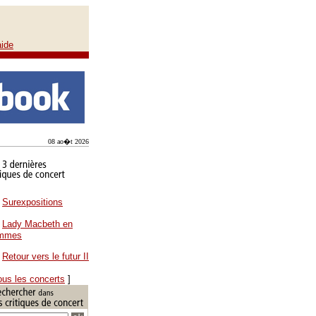
aide
08 ao�t 2026
Surexpositions
Lady Macbeth en
ammes
Retour vers le futur II
ous les concerts
]