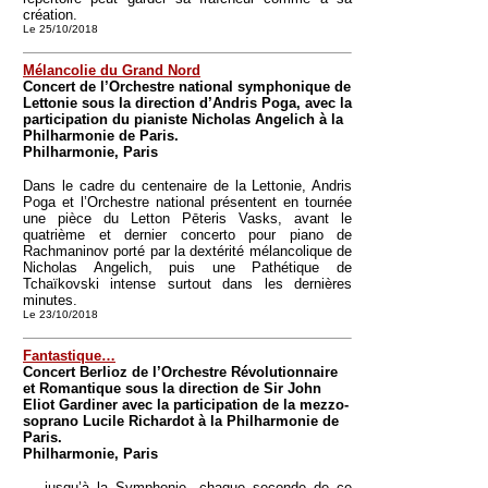
création.
Le 25/10/2018
Mélancolie du Grand Nord
Concert de l’Orchestre national symphonique de
Lettonie sous la direction d’Andris Poga, avec la
participation du pianiste Nicholas Angelich à la
Philharmonie de Paris.
Philharmonie, Paris
Dans le cadre du centenaire de la Lettonie, Andris
Poga et l’Orchestre national présentent en tournée
une pièce du Letton Pēteris Vasks, avant le
quatrième et dernier concerto pour piano de
Rachmaninov porté par la dextérité mélancolique de
Nicholas Angelich, puis une Pathétique de
Tchaïkovski intense surtout dans les dernières
minutes.
Le 23/10/2018
Fantastique…
Concert Berlioz de l’Orchestre Révolutionnaire
et Romantique sous la direction de Sir John
Eliot Gardiner avec la participation de la mezzo-
soprano Lucile Richardot à la Philharmonie de
Paris.
Philharmonie, Paris
… jusqu’à la Symphonie, chaque seconde de ce