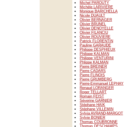
Michel PAROUTY
Michèle LARIVIERE
Monique BARICHELLA
Nicole DUAULT
Olivier BERNAGER
Olivier BRUNEL
Olivier DENOYELLE
Olivier FILANCIU
Olivier ROUVIERE
Patrick FLORENTIN
Pauline GARAUDE
Philippe DESPHIEUX
Philippe KALMAN
Philippe VENTURINI
Phlippe KALMAN
Pierre BREINER
Pierre CADARS
Pierre FLINOIS
Pierre GRUMBERG
Pierre-Emmanuel LEPHAY
Renaud LORANGER
Roger TELLART
Romain FEIST
Séverine GARNIER
Stéphane HAIK
Stéphane VILLEMIN
Sylvia AVRAND-MARGOT
Sylvie BONIER
Thomas COUBRONNE
Thomas DESCHAMPS