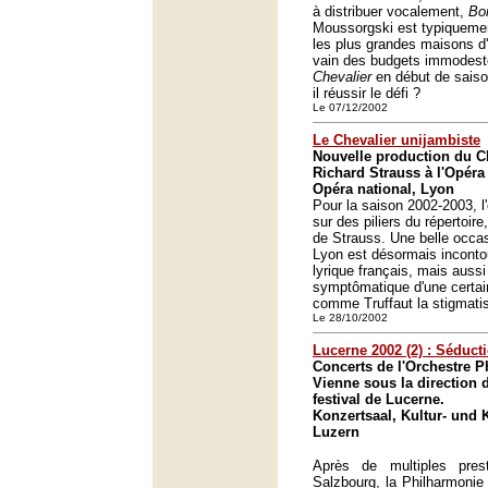
à distribuer vocalement,
Bo
Moussorgski est typiquement
les plus grandes maisons d'
vain des budgets immodeste
Chevalier
en début de saison
il réussir le défi ?
Le 07/12/2002
Le Chevalier unijambiste
Nouvelle production du Ch
Richard Strauss à l'Opéra
Opéra national, Lyon
Pour la saison 2002-2003, l
sur des piliers du répertoire
de Strauss. Une belle occa
Lyon est désormais inconto
lyrique français, mais auss
symptômatique d'une certain
comme Truffaut la stigmatis
Le 28/10/2002
Lucerne 2002 (2) : Séduct
Concerts de l'Orchestre 
Vienne sous la direction
festival de Lucerne.
Konzertsaal, Kultur- und
Luzern
Après de multiples pres
Salzbourg, la Philharmonie