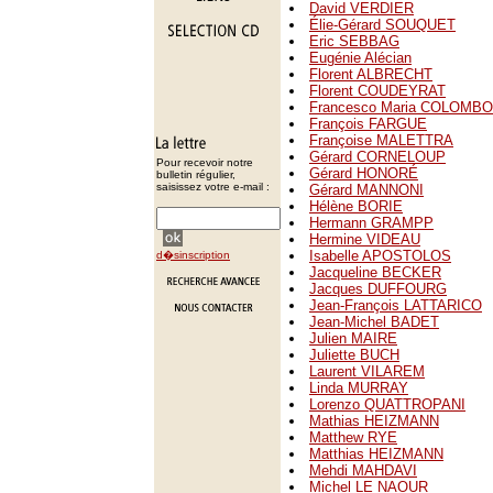
David VERDIER
Élie-Gérard SOUQUET
Eric SEBBAG
Eugénie Alécian
Florent ALBRECHT
Florent COUDEYRAT
Francesco Maria COLOMBO
François FARGUE
Françoise MALETTRA
Gérard CORNELOUP
Pour recevoir notre
Gérard HONORÉ
bulletin régulier,
saisissez votre e-mail :
Gérard MANNONI
Hélène BORIE
Hermann GRAMPP
Hermine VIDEAU
Isabelle APOSTOLOS
d�sinscription
Jacqueline BECKER
Jacques DUFFOURG
Jean-François LATTARICO
Jean-Michel BADET
Julien MAIRE
Juliette BUCH
Laurent VILAREM
Linda MURRAY
Lorenzo QUATTROPANI
Mathias HEIZMANN
Matthew RYE
Matthias HEIZMANN
Mehdi MAHDAVI
Michel LE NAOUR