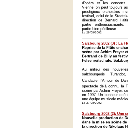
d'opéra et les concerts
Vienne, on peut toujours as
prestigieux orchestres inv
festival, celui de la Staats
direction de Bernard Hait
partie enthousiasmante
partie bien périlleuse.
Le 29/08/2002
Salzbourg 2002 (3) : La Fl
Reprise de la Flûte encha
scène par Achim Freyer et
Bertrand de Billy au festi
Felsenreitschule, Salzbur
Au milieu des nouvelles
salzbourgeois  Turandot
Candaule, l'Amour de Dana
spectacle déjà connu, la 
scène par Achim Freyer, co
en 1997. Un bonheur scéni
une équipe musicale médio
Le 27/08/2002
Salzbourg 2002 (2): Une s
Nouvelle production de D
dans la mise en scène de 
la direction de Nikolaus H