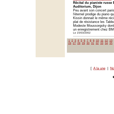
Récital du pianiste russe 
Auditorium, Dijon
Peu avant son concert paris
l'éternel prodige du piano q
Kissin donnait le même réci
plat de résistance les
Table
Modeste Moussorgsky dont il
un enregistrement chez B
Le 15/03/2002
1
2
3
4
5
6
7
8
9
10
11
12
13
26
27
28
29
30
31
32
33
34
35
[
A la une
|
No