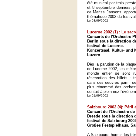
été musical par trois prest
et 8 septembre derniers, p
de Mariss Jansons, apportan
thématique 2002 du festival 
Le 08/09/2002
Lucerne 2002 (1) : Le sacr
Concerts de l'Orchestre 
Berlin sous la direction d
festival de Lucerne.
Konzertsaal, Kultur- und
Luzern
Dès la parution de la plaque
de Lucerne 2002, les mélom
monde entier se sont r
réservation des billets : 
dans des oeuvres parmi ses
plus rénommé des orchestr
sentait à plein nez l'événe
Le 01/09/2002
Salzbourg 2002 (4): Péril
Concert de l'Orchestre de 
Dresde sous la direction 
festival de Salzbourg 2002
Großes Festspielhaus, Sa
A Salzbourg, hormis les trè