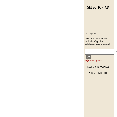
Pour recevoir notre
bulletin régulier,
saisissez votre e-mail :
d�sinscription