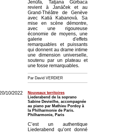
Jenůfa, Tatjana Gürbaca
revient à Janáček et au
Grand-Théâtre de Genève
avec Katiá Kabanová. Sa
mise en scène démontre,
avec une rigoureuse
économie de moyens, une
galerie d'effets
remarquables et puissants
qui donnent au drame intime
une dimension universelle,
soutenu par un plateau et
une fosse remarquables.
Par David VERDIER
20/10/2022
Nouveaux territoires
Liederabend de la soprano
Sabine Devieilhe, accompagnée
au piano par Mathieu Pordoy à
la Philharmonie de Paris.
Philharmonie, Paris
C’est un authentique
Liederabend qu’ont donné