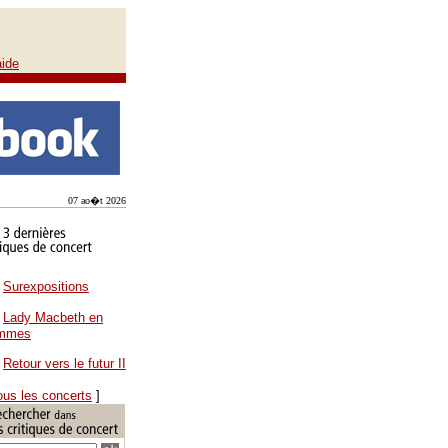
aide
07 ao�t 2026
Surexpositions
Lady Macbeth en
ammes
Retour vers le futur II
ous les concerts
]