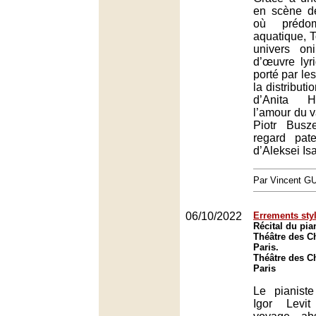
en scène d
où prédom
aquatique, T
univers on
d’œuvre lyr
porté par le
la distributi
d’Anita H
l’amour du v
Piotr Busz
regard pat
d’Aleksei Is
Par Vincent G
06/10/2022
Errements styl
Récital du pia
Théâtre des C
Paris.
Théâtre des C
Paris
Le pianist
Igor Levit