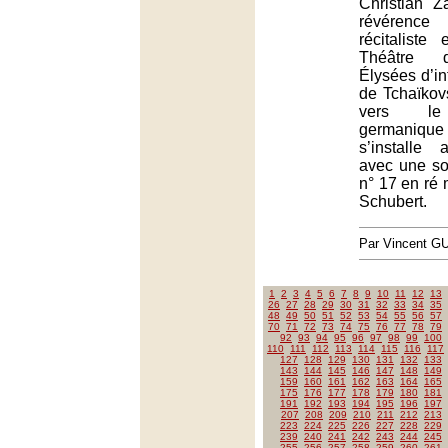
Christian Z
révérence
récitalist
Théâtre 
Élysées d’in
de Tchaïkovs
vers le
germanique
s’installe 
avec une s
n° 17 en ré
Schubert.
Par Vincent G
1
2
3
4
5
6
7
8
9
10
11
12
13
26
27
28
29
30
31
32
33
34
35
48
49
50
51
52
53
54
55
56
57
70
71
72
73
74
75
76
77
78
79
92
93
94
95
96
97
98
99
100
110
111
112
113
114
115
116
117
127
128
129
130
131
132
133
143
144
145
146
147
148
149
159
160
161
162
163
164
165
175
176
177
178
179
180
181
191
192
193
194
195
196
197
207
208
209
210
211
212
213
223
224
225
226
227
228
229
239
240
241
242
243
244
245
255
256
257
258
259
260
261