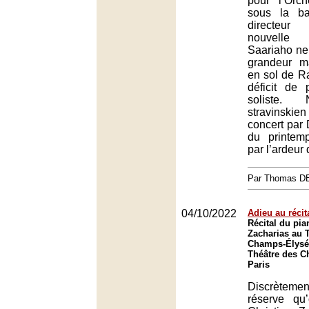
pour l’Orc
sous la ba
directeur
nouvelle
Saariaho n
grandeur m
en sol de Ra
déficit de
soliste.
stravinskie
concert par
du printem
par l’ardeur
Par Thomas 
04/10/2022
Adieu au récit
Récital du pia
Zacharias au 
Champs-Élysée
Théâtre des C
Paris
Discrèteme
réserve qu’