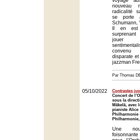
voyage abs
nouveau r
radicalité 
se porte 
Schumann, W
Il en est 
surprenant
jouer
sentimen
convenu
disparate et
jazzman Fre
Par Thomas 
05/10/2022
Contrastes juv
Concert de l’O
sous la direct
Mäkelä, avec l
pianiste Alice 
Philharmonie 
Philharmonie,
Une nouv
foisonnant