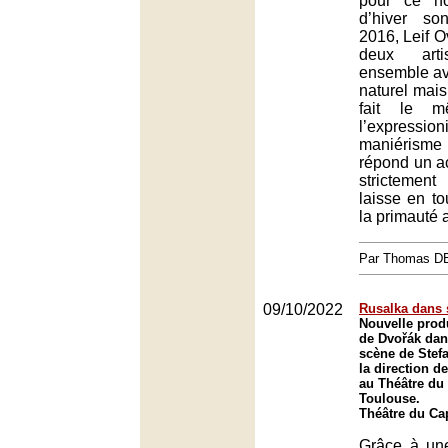
pour ce n
d’hiver so
2016, Leif 
deux artis
ensemble av
naturel mais
fait le m
l’express
maniérism
répond un 
strictemen
laisse en to
la primauté 
Par Thomas 
09/10/2022
Rusalka dans 
Nouvelle prod
de Dvořák dan
scène de Stef
la direction 
au Théâtre du
Toulouse.
Théâtre du Ca
Grâce à un