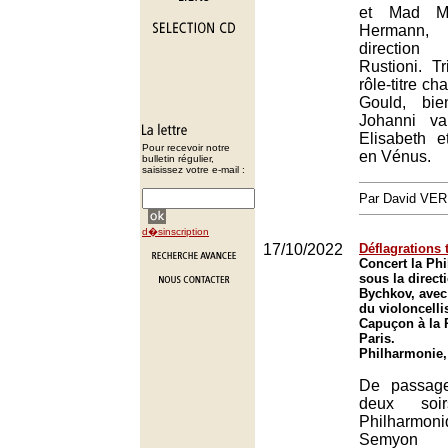
et Mad M
Hermann,
directio
Rustioni. T
rôle-titre c
Gould, bie
Johanni v
Elisabeth e
Pour recevoir notre
en Vénus.
bulletin régulier,
saisissez votre e-mail :
Par David VE
d�sinscription
17/10/2022
Déflagrations
Concert la Ph
sous la direc
Bychkov, avec 
du violoncelli
Capuçon à la 
Paris.
Philharmonie,
De passage
deux soirs
Philharmon
Semyon