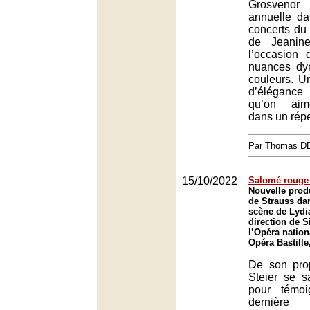
Grosvenor 
annuelle da
concerts du
de Jeanin
l’occasion 
nuances dy
couleurs. U
d’élégance
qu’on aime
dans un réper
Par Thomas 
15/10/2022
Salomé rouge
Nouvelle prod
de Strauss da
scène de Lydia
direction de 
l’Opéra nation
Opéra Bastille
De son pro
Steier se s
pour témo
dernièr