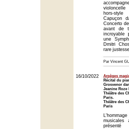
accompagne
violoncell
hors-styl
Capuçon da
Concerto d
avant de t
incroyable
une Symph
Dmitri Chos
rare justesse
Par Vincent G
16/10/2022
Arpèges magi
Récital du pia
Grosvenor dan
Jeanine Roze 
Théâtre des C
Paris.
Théâtre des C
Paris
L’hommag
musicales 
présent