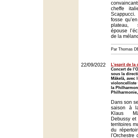
convaincants
cheffe ita
Scappucci
fosse qu’en
plateau, 
épouse l’éc
de la mélanc
Par Thomas 
22/09/2022
L'esprit de la
Concert de l’O
sous la direct
Mäkelä, avec 
violoncellist
la Philharmon
Philharmonie,
Dans son se
saison à l
Klaus Mä
Debussy et 
territoires 
du répertoi
l'Orchestre 