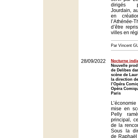
dirigés 
Jourdain, a
en créati
l’Athénée-
d’être repri
villes en rég
Par Vincent G
28/09/2022
Nocturne indi
Nouvelle pro
de Delibes da
scène de Laur
la direction 
l’Opéra Comiq
Opéra Comique
Paris
L’économie s
mise en sc
Pelly ram
principal, c
de la renco
Sous la dir
de Raphaël