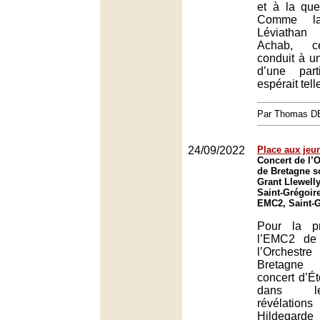
et à la que
Comme l
Léviathan
Achab, ce
conduit à un
d’une par
espérait tel
Par Thomas 
24/09/2022
Place aux jeu
Concert de l’O
de Bretagne so
Grant Llewell
Saint-Grégoire
EMC2, Saint-G
Pour la p
l’EMC2 de 
l’Orchest
Bretagne
concert d’Ét
dans l
révélatio
Hildegard