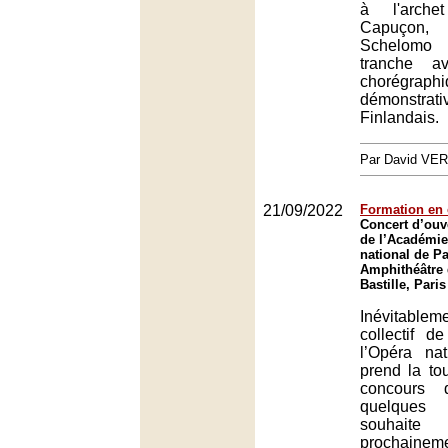
à l'arche
Capuçon
Schelomo 
tranche av
chorégraphi
démonstra
Finlandais.
Par David VE
21/09/2022
Formation en
Concert d’ouv
de l’Académie
national de Pa
Amphithéâtre 
Bastille, Paris
Inévitable
collectif d
l’Opéra na
prend la to
concours d
quelques 
souhaite
prochaine