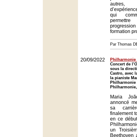
autres,
d’expérienc
qui comm
permettr
progressi
formation pr
Par Thomas 
20/09/2022
Philharmonie 
Concert de l’
sous la direct
Castro, avec l
la pianiste Ma
Philharmonie 
Philharmonie,
Maria Joã
annoncé me
sa carriè
finalement t
en ce début
Philharmoni
un Troisiè
Beethoven a