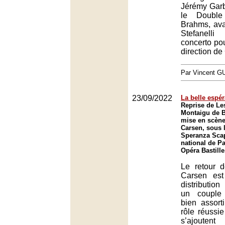
Jérémy Garba
le Double
Brahms, ava
Stefanell
concerto pou
direction de
Par Vincent G
23/09/2022
La belle espé
Reprise de Les
Montaigu de B
mise en scène
Carsen, sous l
Speranza Scap
national de Pa
Opéra Bastille
Le retour d
Carsen est
distribution
un couple 
bien assort
rôle réussi
s’ajouten