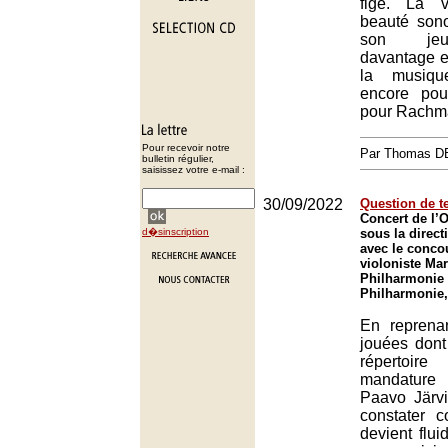
figé. La v
beauté son
son jeu
davantage e
la musiqu
encore po
pour Rachm
Pour recevoir notre
Par Thomas 
bulletin régulier,
saisissez votre e-mail :
30/09/2022
Question de 
Concert de l’O
d�sinscription
sous la direct
avec le conco
violoniste Mar
Philharmonie 
Philharmonie,
En reprena
jouées don
réperto
mandature
Paavo Järvi
constater 
devient flui