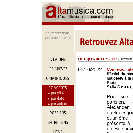
CRITIQUES DE CONCERTS
/ Recherche 
03/10/2022
Connexion at
Récital du pia
Malofeev à la 
Paris.
Salle Gaveau,
Pour son tr
parisien,
Alexander
quelques jou
et-unième
présente à 
un Beethov