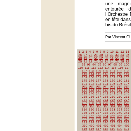
une magni
entourée 
l’Orchestre 
en fête dans
bis du Brésil
Par Vincent G
1
2
3
4
5
6
7
8
9
10
11
12
13
26
27
28
29
30
31
32
33
34
35
48
49
50
51
52
53
54
55
56
57
70
71
72
73
74
75
76
77
78
79
92
93
94
95
96
97
98
99
100
110
111
112
113
114
115
116
117
127
128
129
130
131
132
133
143
144
145
146
147
148
149
159
160
161
162
163
164
165
175
176
177
178
179
180
181
191
192
193
194
195
196
197
207
208
209
210
211
212
213
223
224
225
226
227
228
229
239
240
241
242
243
244
245
255
256
257
258
259
260
261
271
272
273
274
275
276
277
287
288
289
290
291
292
293
303
304
305
306
307
308
309
319
320
321
322
323
324
325
335
336
337
338
339
340
341
351
352
353
354
355
356
357
367
368
369
370
371
372
373
383
384
385
386
387
388
389
399
400
401
402
403
404
405
415
416
417
418
419
420
421