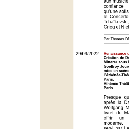
aux musicie
confiance 
qu’une solis
le Concerto
Tchaïkovski
Grieg et Nie
Par Thomas 
29/09/2022
Renaissance 
Création de D
Mitterer sous 
Goeffroy Jour
mise en scène
l’Athénée-Thé
Paris.
Athénée Théât
Paris
Presque qu
après la D
Wolfgang Mi
livret de M
offrir un 
moderne, 
servi par L