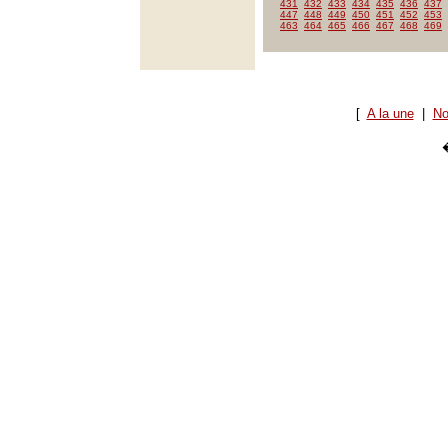
431
432
433
434
435
436
437
447
448
449
450
451
452
453
463
464
465
466
467
468
469
[
A la une
|
No