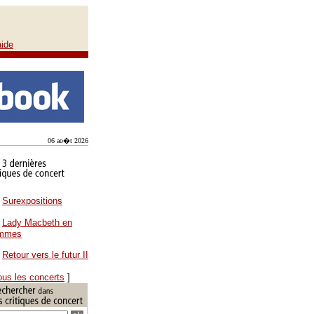
aide
06 ao�t 2026
Surexpositions
Lady Macbeth en
ammes
Retour vers le futur II
ous les concerts
]