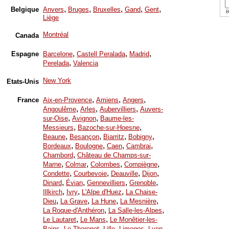
,
,
,
,
,
Belgique
Anvers
Bruges
Bruxelles
Gand
Gent
(e
Liège
Montréal
Canada
,
,
,
Espagne
Barcelone
Castell Peralada
Madrid
,
Perelada
Valencia
New York
Etats-Unis
,
,
,
France
Aix-en-Provence
Amiens
Angers
,
,
,
Angoulême
Arles
Aubervilliers
Auvers-
,
,
sur-Oise
Avignon
Baume-les-
,
,
Messieurs
Bazoche-sur-Hoesne
,
,
,
,
Beaune
Besançon
Biarritz
Bobigny
,
,
,
,
Bordeaux
Boulogne
Caen
Cambrai
,
Chambord
Château de Champs-sur-
,
,
,
,
Marne
Colmar
Colombes
Compiègne
,
,
,
,
Condette
Courbevoie
Deauville
Dijon
,
,
,
,
Dinard
Évian
Gennevilliers
Grenoble
,
,
,
Illkirch
Ivry
L'Alpe d'Huez
La Chaise-
,
,
,
,
Dieu
La Grave
La Hune
La Mesnière
,
,
La Roque-d'Anthéron
La Salle-les-Alpes
,
,
Le Lautaret
Le Mans
Le Monêtier-les-
,
,
,
,
,
Bains
Le Thoronet
Lille
Limoges
Lyon