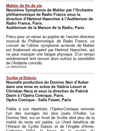
Mahler de fin de vie
Neuvième Symphonie de Mahler par l’Orchestre
philharmonique de Radio France sous la
direction d’Hartmut Haenchen à l’Auditorium de
Radio France, Paris.
Auditorium de la Maison de la Radio, Paris
Prévu pour un retour au pupitre de l’ancien directeur
musical du Philharmonique de Radio France, ce
concert de l’ultime symphonie achevée de Mahler
est finalement récupéré par Hartmut Haenchen, qui
ne peut masquer une fatigue physique. D’un tempo
extrêmement lent ressort alors surtout la sensibilité
de l’Andante comodo.
Le 29/03/2018
Scribe et Dubois
Nouvelle production du Domino Noir d’Auber
dans une mise en scène de Valérie Lesort et
Christian Hecq et sous la direction de Patrick
Davin à l’Opéra Comique, Paris.
Opéra Comique - Salle Favart, Paris
Fidèle à son répertoire, l’Opéra-Comique remonte
l’un des ouvrages les plus joués d’Auber, Le
Domino Noir, sur un livret de Scribe dont plus de la
moitié du texte est parlée. Le chant bénéficie de
l’Horace de Cyrille Dubois et de l’Angèle d’Anne-
Catherine Gillet, la fosse de la qualité du