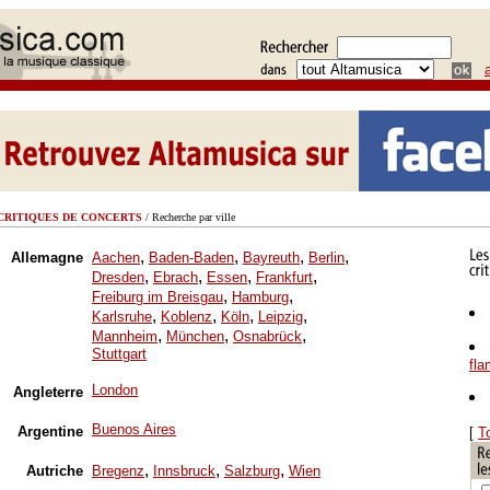
CRITIQUES DE CONCERTS
/ Recherche par ville
,
,
,
,
Allemagne
Aachen
Baden-Baden
Bayreuth
Berlin
,
,
,
,
Dresden
Ebrach
Essen
Frankfurt
,
,
Freiburg im Breisgau
Hamburg
,
,
,
,
Karlsruhe
Koblenz
Köln
Leipzig
,
,
,
Mannheim
München
Osnabrück
Stuttgart
fl
London
Angleterre
Buenos Aires
Argentine
[
T
,
,
,
Autriche
Bregenz
Innsbruck
Salzburg
Wien