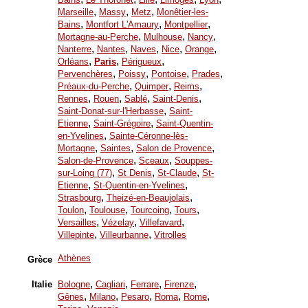
,
,
,
Marseille
Massy
Metz
Monêtier-les-
,
,
,
Bains
Montfort L'Amaury
Montpellier
,
,
,
Mortagne-au-Perche
Mulhouse
Nancy
,
,
,
,
,
Nanterre
Nantes
Naves
Nice
Orange
,
,
,
Orléans
Paris
Périgueux
,
,
,
,
Pervenchères
Poissy
Pontoise
Prades
,
,
,
Préaux-du-Perche
Quimper
Reims
,
,
,
,
Rennes
Rouen
Sablé
Saint-Denis
,
Saint-Donat-sur-l'Herbasse
Saint-
,
,
Etienne
Saint-Grégoire
Saint-Quentin-
,
en-Yvelines
Sainte-Céronne-lès-
,
,
,
Mortagne
Saintes
Salon de Provence
,
,
Salon-de-Provence
Sceaux
Souppes-
,
,
,
sur-Loing (77)
St Denis
St-Claude
St-
,
,
Etienne
St-Quentin-en-Yvelines
,
,
Strasbourg
Theizé-en-Beaujolais
,
,
,
,
Toulon
Toulouse
Tourcoing
Tours
,
,
,
Versailles
Vézelay
Villefavard
,
,
Villepinte
Villeurbanne
Vitrolles
Athènes
Grèce
,
,
,
,
Italie
Bologne
Cagliari
Ferrare
Firenze
,
,
,
,
,
Gênes
Milano
Pesaro
Roma
Rome