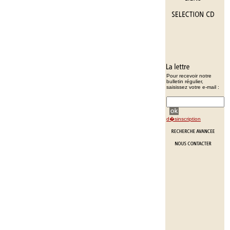
Pour recevoir notre
bulletin régulier,
saisissez votre e-mail :
d�sinscription