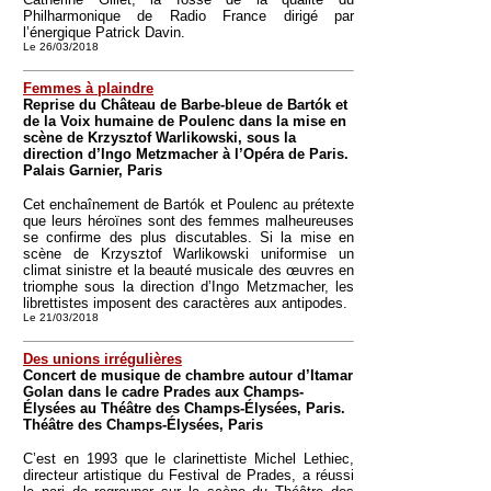
Philharmonique de Radio France dirigé par
l’énergique Patrick Davin.
Le 26/03/2018
Femmes à plaindre
Reprise du Château de Barbe-bleue de Bartók et
de la Voix humaine de Poulenc dans la mise en
scène de Krzysztof Warlikowski, sous la
direction d’Ingo Metzmacher à l’Opéra de Paris.
Palais Garnier, Paris
Cet enchaînement de Bartók et Poulenc au prétexte
que leurs héroïnes sont des femmes malheureuses
se confirme des plus discutables. Si la mise en
scène de Krzysztof Warlikowski uniformise un
climat sinistre et la beauté musicale des œuvres en
triomphe sous la direction d’Ingo Metzmacher, les
librettistes imposent des caractères aux antipodes.
Le 21/03/2018
Des unions irrégulières
Concert de musique de chambre autour d’Itamar
Golan dans le cadre Prades aux Champs-
Élysées au Théâtre des Champs-Élysées, Paris.
Théâtre des Champs-Élysées, Paris
C’est en 1993 que le clarinettiste Michel Lethiec,
directeur artistique du Festival de Prades, a réussi