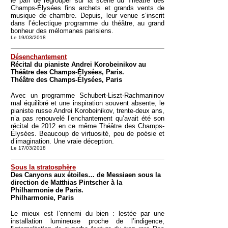
le pari de regrouper sur la scène du Théâtre des
Champs-Élysées fins archets et grands vents de
musique de chambre. Depuis, leur venue s’inscrit
dans l’éclectique programme du théâtre, au grand
bonheur des mélomanes parisiens.
Le 19/03/2018
Désenchantement
Récital du pianiste Andrei Korobeinikov au
Théâtre des Champs-Élysées, Paris.
Théâtre des Champs-Élysées, Paris
Avec un programme Schubert-Liszt-Rachmaninov
mal équilibré et une inspiration souvent absente, le
pianiste russe Andrei Korobeinikov, trente-deux ans,
n’a pas renouvelé l’enchantement qu’avait été son
récital de 2012 en ce même Théâtre des Champs-
Élysées. Beaucoup de virtuosité, peu de poésie et
d’imagination. Une vraie déception.
Le 17/03/2018
Sous la stratosphère
Des Canyons aux étoiles… de Messiaen sous la
direction de Matthias Pintscher à la
Philharmonie de Paris.
Philharmonie, Paris
Le mieux est l’ennemi du bien : lestée par une
installation lumineuse proche de l’indigence,