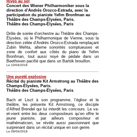
Rivés au sol
Concert des Wiener Philharmoniker sous la
direction d’Andrés Orozco-Estrada, avec la
participation du pianiste Yefim Bronfman au
Théâtre des Champs-Élysées, Paris.
Théâtre des Champs-Élysées, Paris
Drôle de soirée d’orchestre au Théâtre des Champs-
Élysées, où le Philharmonique de Vienne, sous la
direction zélée d’Andrés Orozco-Estrada remplaçant
Zubin Mehta, alterne sonorités somptueuses et
zone de confort aux côtés du piano de Yefim
Bronfman, tout aussi noyé de pédale dans un
Beethoven pacifié que dans un Bartók brouillon.
Le 10/04/2018
Une pureté explosive
Récital du pianiste Kit Armstrong au Théâtre des
Champs-Élysées, Paris.
Théâtre des Champs-Élysées, Paris
Bach et Liszt à son programme, l’église et le
théâtre, les présente Kit Armstrong, ce disciple
d’Alfred Brendel qui lui interdit les concours. Le va-
et-vient entre les deux compositeurs qu’en offre le
jeune pianiste, par ailleurs compositeur et
mathématicien, se révèle aussi passionnant que
surprenant dans un récital unique en son genre.
Le 09/04/2018