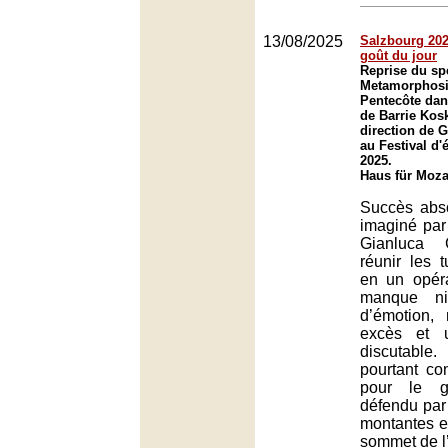
13/08/2025
Salzbourg 2025
goût du jour
Reprise du sp
Metamorphosis
Pentecôte dan
de Barrie Kosk
direction de 
au Festival d'
2025.
Haus für Moza
Succès abso
imaginé par
Gianluca 
réunir les 
en un opér
manque ni
d’émotion, 
excès et 
discutabl
pourtant co
pour le g
défendu par 
montantes e
sommet de l