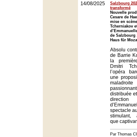
14/08/2025
Salzbourg 2025
transformé
Nouvelle prod
Cesare de Hae
mise en scène
Tcherniakov et
d’Emmanuelle
de Salzbourg 
Haus für Moza
Absolu contr
de Barrie Ko
la premièr
Dmitri Tc
l’opéra ba
une proposit
maladr
passionna
distribuée e
directio
d’Emmanue
spectacle au
stimulant, 
que captivan
Par Thomas 