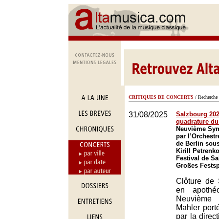
CRITIQUES DE CONCERTS
/ Recherche 
31/08/2025
Salzbourg 2025
quadrature du
Neuvième Sym
par l’Orchest
de Berlin sous
Kirill Petrenk
Festival de S
Großes Festsp
Clôture de
en apothé
Neuvième 
Mahler port
par la direct