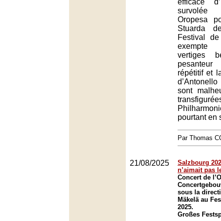
efficace d
survolée
Oropesa po
Stuarda d
Festival d
exempte 
vertiges b
pesanteur
répétitif et 
d’Antonell
sont malhe
transfigu
Philharmo
pourtant en 
Par Thomas 
21/08/2025
Salzbourg 2025
n’aimait pas l
Concert de l’
Concertgebo
sous la direct
Mäkelä au Fes
2025.
Großes Festsp