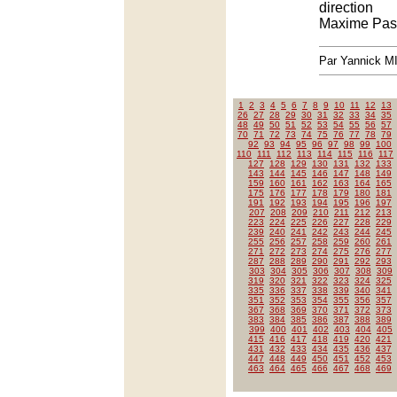
direction
Maxime Pas
Par Yannick 
1
2
3
4
5
6
7
8
9
10
11
12
13
26
27
28
29
30
31
32
33
34
35
48
49
50
51
52
53
54
55
56
57
70
71
72
73
74
75
76
77
78
79
92
93
94
95
96
97
98
99
100
110
111
112
113
114
115
116
117
127
128
129
130
131
132
133
143
144
145
146
147
148
149
159
160
161
162
163
164
165
175
176
177
178
179
180
181
191
192
193
194
195
196
197
207
208
209
210
211
212
213
223
224
225
226
227
228
229
239
240
241
242
243
244
245
255
256
257
258
259
260
261
271
272
273
274
275
276
277
287
288
289
290
291
292
293
303
304
305
306
307
308
309
319
320
321
322
323
324
325
335
336
337
338
339
340
341
351
352
353
354
355
356
357
367
368
369
370
371
372
373
383
384
385
386
387
388
389
399
400
401
402
403
404
405
415
416
417
418
419
420
421
431
432
433
434
435
436
437
447
448
449
450
451
452
453
463
464
465
466
467
468
469