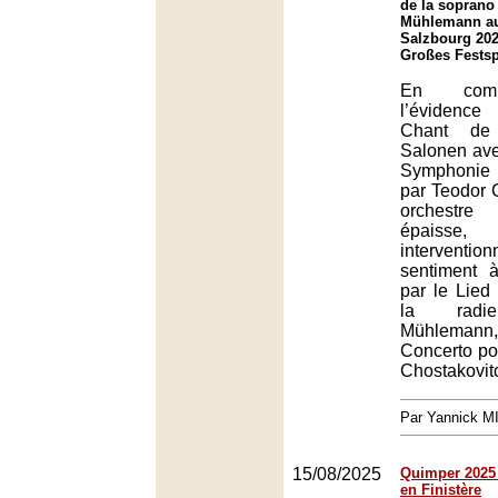
de la soprano
Mühlemann au
Salzbourg 202
Großes Festsp
En comp
l’évidence
Chant de
Salonen ave
Symphonie 
par Teodor C
orchestre
épaisse,
intervent
sentiment 
par le Lied 
la radi
Mühleman
Concerto po
Chostakovitc
Par Yannick 
15/08/2025
Quimper 2025 
en Finistère