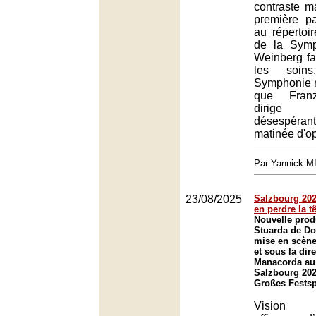
contraste m
première pa
au répertoir
de la Sym
Weinberg fai
les soin
Symphonie n
que Franz
dirige
désespéra
matinée d'o
Par Yannick 
23/08/2025
Salzbourg 2025
en perdre la t
Nouvelle prod
Stuarda de Do
mise en scène
et sous la dir
Manacorda au 
Salzbourg 202
Großes Festsp
Vision sc