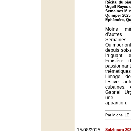
Récital du pia
Urgell Reyes 
Semaines Mus
Quimper 2025
Ephémère, Q
Moins méd
d’autres 
Semaines 
Quimper ont
depuis soix
irriguant 
Finistère
passionn
thématiques 
l’image de
festive au
cubaines, 
Gabriel Ur
une pa
apparition.
Par Michel L
15/08/2025
Salzbourg 2025