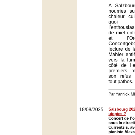
À Salzbour
nourries s
chaleur cu
quoi 
l’enthousi
de miel ent
et l’Or
Concertge
lecture de 
Mahler enti
vers la lum
côté de l’
premiers 
son refus 
tout pathos.
Par Yannick 
18/08/2025
Salzbourg 2025
utopies ?
Concert de l’o
sous la direc
Currentzis, a
pianiste Alex