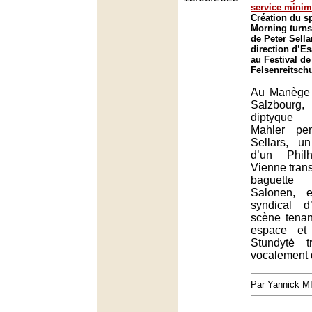
service mini
Création du s
Morning turns 
de Peter Sella
direction d’E
au Festival d
Felsenreitsch
Au Manège 
Salzbourg, 
diptyque
Mahler pe
Sellars, un
d’un Phil
Vienne tran
baguette
Salonen, 
syndical 
scène tenan
espace et
Stundytė tr
vocalement 
Par Yannick 