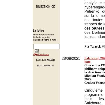
analytique 
hyperenga
Petrenko, q
sur la forme
de toutes
trappes de 
des œuvres 
des Berline
Pour recevoir notre
transcendan
bulletin régulier,
saisissez votre e-mail :
Par Yannick 
d�sinscription
28/08/2025
Salzbourg 2025
luxe
Concert de l’
philharmoniq
la direction d
Möst au Festi
2025.
Großes Festsp
Cinquièm
programme
pour le
Salzbou