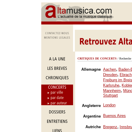
CRITIQUES DE CONCERTS
/ Recherche 
,
Allemagne
Aachen
Baden-
,
Dresden
Ebrach
Freiburg im Brei
,
Karlsruhe
Koble
,
Mannheim
Mün
Stuttgart
London
Angleterre
Buenos Aires
Argentine
,
Autriche
Bregenz
Innsbr