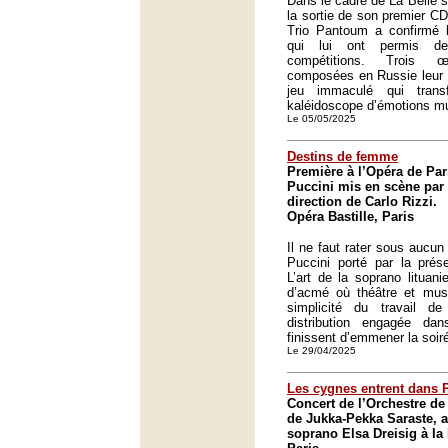
Dans le cadre de La Belle s
la sortie de son premier CD
Trio Pantoum a confirmé l
qui lui ont permis d
compétitions. Trois 
composées en Russie leur 
jeu immaculé qui trans
kaléidoscope d’émotions mu
Le 05/05/2025
Destins de femme
Première à l’Opéra de Par
Puccini mis en scène par 
direction de Carlo Rizzi.
Opéra Bastille, Paris
Il ne faut rater sous aucun
Puccini porté par la prés
L’art de la soprano lituani
d’acmé où théâtre et mus
simplicité du travail d
distribution engagée da
finissent d’emmener la soir
Le 29/04/2025
Les cygnes entrent dans 
Concert de l’Orchestre de 
de Jukka-Pekka Saraste, a
soprano Elsa Dreisig à la