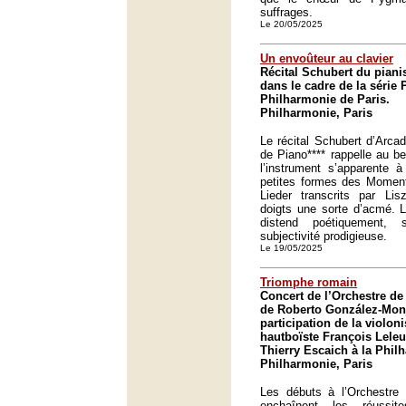
suffrages.
Le 20/05/2025
Un envoûteur au clavier
Récital Schubert du piani
dans le cadre de la série P
Philharmonie de Paris.
Philharmonie, Paris
Le récital Schubert d’Arca
de Piano**** rappelle au b
l’instrument s’apparente à
petites formes des Momen
Lieder transcrits par Lis
doigts une sorte d’acmé. 
distend poétiquement,
subjectivité prodigieuse.
Le 19/05/2025
Triomphe romain
Concert de l’Orchestre de 
de Roberto González-Monj
participation de la violoni
hautboïste François Leleu 
Thierry Escaich à la Phil
Philharmonie, Paris
Les débuts à l’Orchestre 
enchaînent les réussit