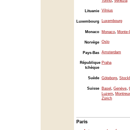
,
Torino
Venezia
Vilnius
Lituanie
Luxembourg
Luxembourg
,
Monaco
Monaco
Monte-
Oslo
Norvège
Amsterdam
Pays-Bas
République
Praha
tchèque
,
Suède
Göteborg
Stock
,
,
Suisse
Basel
Genève
,
Luzern
Montreu
Zürich
Paris