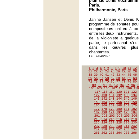
pianiste Denis Kozhukhin
Paris.
Philharmonie, Paris
Janine Jansen et Denis K
programme de sonates pour 
compositeurs ont eu à cœur
entre les deux instruments.
de la violoniste a quelqu
partie, le partenariat s’e
dans les œuvres plus
chantantes.
Le 07/04/2025
1
2
3
4
5
6
7
8
9
10
11
12
21
22
23
24
25
26
27
28
29
38
39
40
41
42
43
44
45
46
55
56
57
58
59
60
61
62
63
72
73
74
75
76
77
78
79
80
89
90
91
92
93
94
95
96
9
104
105
106
107
108
109
110
117
118
119
120
121
122
129
130
131
132
133
134
141
142
143
144
145
146
153
154
155
156
157
158
165
166
167
168
169
170
177
178
179
180
181
182
189
190
191
192
193
194
201
202
203
204
205
206
213
214
215
216
217
218
225
226
227
228
229
230
237
238
239
240
241
242
249
250
251
252
253
254
261
262
263
264
265
266