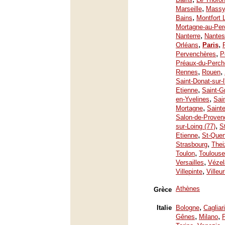
,
Marseille
Mass
,
Bains
Montfort 
Mortagne-au-Per
,
Nanterre
Nantes
,
,
Orléans
Paris
,
Pervenchères
P
Préaux-du-Perch
,
,
Rennes
Rouen
Saint-Donat-sur-
,
Etienne
Saint-G
,
en-Yvelines
Sai
,
Mortagne
Saint
Salon-de-Proven
,
sur-Loing (77)
S
,
Etienne
St-Quen
,
Strasbourg
Thei
,
Toulon
Toulouse
,
Versailles
Vézel
,
Villepinte
Villeu
Athènes
Grèce
,
Italie
Bologne
Cagliari
,
,
Gênes
Milano