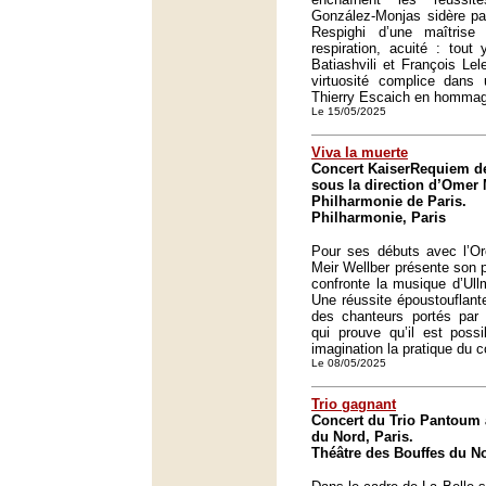
González-Monjas sidère p
Respighi d’une maîtrise h
respiration, acuité : tout
Batiashvili et François Le
virtuosité complice dans
Thierry Escaich en homma
Le 15/05/2025
Viva la muerte
Concert KaiserRequiem de
sous la direction d’Omer 
Philharmonie de Paris.
Philharmonie, Paris
Pour ses débuts avec l’Or
Meir Wellber présente son 
confronte la musique d’Ull
Une réussite époustouflant
des chanteurs portés par u
qui prouve qu’il est poss
imagination la pratique du c
Le 08/05/2025
Trio gagnant
Concert du Trio Pantoum 
du Nord, Paris.
Théâtre des Bouffes du No