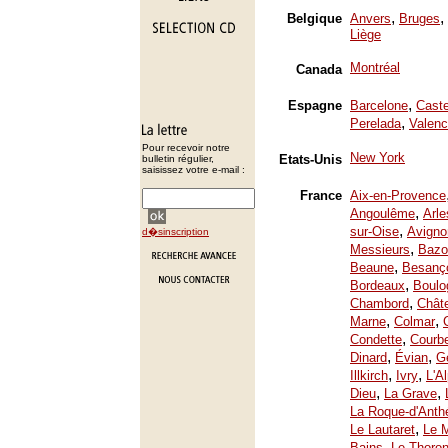
,
,
Belgique
Anvers
Bruges
Liège
Montréal
Canada
,
Espagne
Barcelone
Caste
,
Perelada
Valenc
Pour recevoir notre
New York
Etats-Unis
bulletin régulier,
saisissez votre e-mail :
France
Aix-en-Provence
,
Angoulême
Arle
,
sur-Oise
Avigno
d�sinscription
,
Messieurs
Bazo
,
Beaune
Besanç
,
Bordeaux
Boulo
,
Chambord
Chât
,
,
Marne
Colmar
,
Condette
Courb
,
,
Dinard
Évian
Ge
,
,
Illkirch
Ivry
L'A
,
,
Dieu
La Grave
La Roque-d'Anth
,
Le Lautaret
Le 
,
Bains
Le Thoron