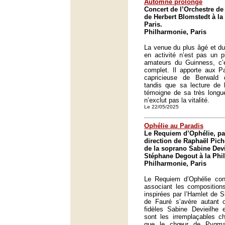
Automne prolongé
Concert de l’Orchestre de 
de Herbert Blomstedt à la
Paris.
Philharmonie, Paris
La venue du plus âgé et du 
en activité n’est pas un p
amateurs du Guinness, c’
complet. Il apporte aux P
capricieuse de Berwald 
tandis que sa lecture de
témoigne de sa très longue
n’exclut pas la vitalité.
Le 22/05/2025
Ophélie au Paradis
Le Requiem d’Ophélie, pa
direction de Raphaël Pich
de la soprano Sabine Devi
Stéphane Degout à la Phi
Philharmonie, Paris
Le Requiem d’Ophélie co
associant les composition
inspirées par l’Hamlet de
de Fauré s’avère autant o
fidèles Sabine Devieilhe
sont les irremplaçables ch
que le chœur de Pygmal