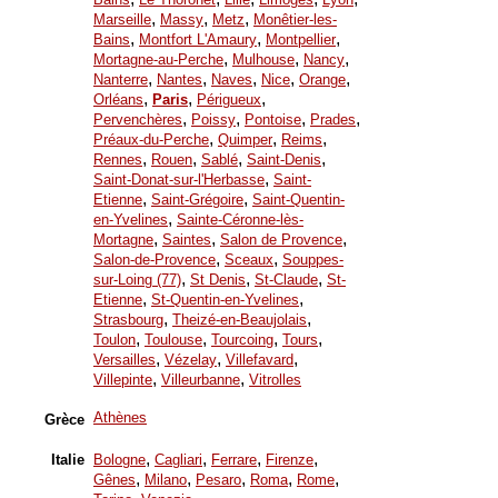
,
,
,
Marseille
Massy
Metz
Monêtier-les-
,
,
,
Bains
Montfort L'Amaury
Montpellier
,
,
,
Mortagne-au-Perche
Mulhouse
Nancy
,
,
,
,
,
Nanterre
Nantes
Naves
Nice
Orange
,
,
,
Orléans
Paris
Périgueux
,
,
,
,
Pervenchères
Poissy
Pontoise
Prades
,
,
,
Préaux-du-Perche
Quimper
Reims
,
,
,
,
Rennes
Rouen
Sablé
Saint-Denis
,
Saint-Donat-sur-l'Herbasse
Saint-
,
,
Etienne
Saint-Grégoire
Saint-Quentin-
,
en-Yvelines
Sainte-Céronne-lès-
,
,
,
Mortagne
Saintes
Salon de Provence
,
,
Salon-de-Provence
Sceaux
Souppes-
,
,
,
sur-Loing (77)
St Denis
St-Claude
St-
,
,
Etienne
St-Quentin-en-Yvelines
,
,
Strasbourg
Theizé-en-Beaujolais
,
,
,
,
Toulon
Toulouse
Tourcoing
Tours
,
,
,
Versailles
Vézelay
Villefavard
,
,
Villepinte
Villeurbanne
Vitrolles
Athènes
Grèce
,
,
,
,
Italie
Bologne
Cagliari
Ferrare
Firenze
,
,
,
,
,
Gênes
Milano
Pesaro
Roma
Rome