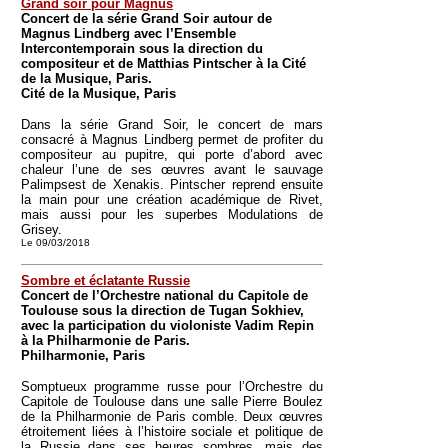
Grand soir pour Magnus
Concert de la série Grand Soir autour de
Magnus Lindberg avec l’Ensemble
Intercontemporain sous la direction du
compositeur et de Matthias Pintscher à la Cité
de la Musique, Paris.
Cité de la Musique, Paris
Dans la série Grand Soir, le concert de mars
consacré à Magnus Lindberg permet de profiter du
compositeur au pupitre, qui porte d’abord avec
chaleur l’une de ses œuvres avant le sauvage
Palimpsest de Xenakis. Pintscher reprend ensuite
la main pour une création académique de Rivet,
mais aussi pour les superbes Modulations de
Grisey.
Le 09/03/2018
Sombre et éclatante Russie
Concert de l’Orchestre national du Capitole de
Toulouse sous la direction de Tugan Sokhiev,
avec la participation du violoniste Vadim Repin
à la Philharmonie de Paris.
Philharmonie, Paris
Somptueux programme russe pour l’Orchestre du
Capitole de Toulouse dans une salle Pierre Boulez
de la Philharmonie de Paris comble. Deux œuvres
étroitement liées à l’histoire sociale et politique de
la Russie dans ses heures sombres, mais des