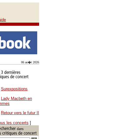
aide
06 ao�t 2026
Surexpositions
Lady Macbeth en
ammes
Retour vers le futur II
ous les concerts
]