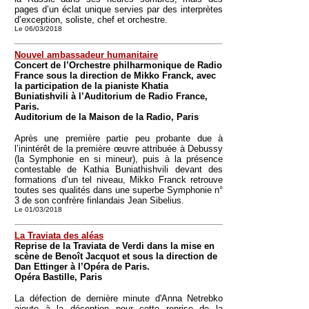
pages d’un éclat unique servies par des interprètes
d’exception, soliste, chef et orchestre.
Le 06/03/2018
Nouvel ambassadeur humanitaire
Concert de l’Orchestre philharmonique de Radio
France sous la direction de Mikko Franck, avec
la participation de la pianiste Khatia
Buniatishvili à l’Auditorium de Radio France,
Paris.
Auditorium de la Maison de la Radio, Paris
Après une première partie peu probante due à
l’inintérêt de la première œuvre attribuée à Debussy
(la Symphonie en si mineur), puis à la présence
contestable de Kathia Buniathishvili devant des
formations d’un tel niveau, Mikko Franck retrouve
toutes ses qualités dans une superbe Symphonie n°
3 de son confrère finlandais Jean Sibelius.
Le 01/03/2018
La Traviata des aléas
Reprise de la Traviata de Verdi dans la mise en
scène de Benoît Jacquot et sous la direction de
Dan Ettinger à l’Opéra de Paris.
Opéra Bastille, Paris
La défection de dernière minute d'Anna Netrebko
ajoute à la déception pour cette reprise de la