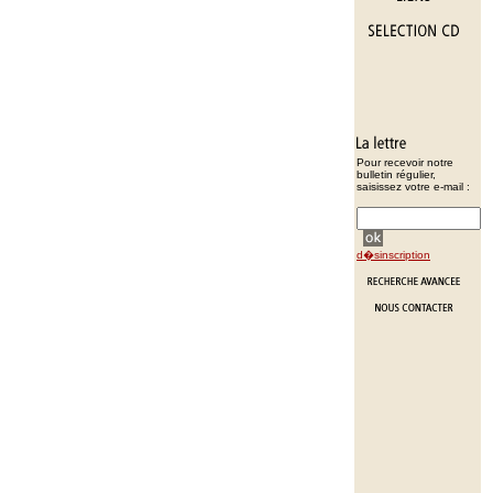
Pour recevoir notre
bulletin régulier,
saisissez votre e-mail :
d�sinscription