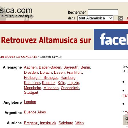
CRITIQUES DE CONCERTS
/ Recherche par ville
,
,
,
,
Allemagne
Aachen
Baden-Baden
Bayreuth
Berlin
,
,
,
,
Dresden
Ebrach
Essen
Frankfurt
,
,
Freiburg im Breisgau
Hamburg
,
,
,
,
Karlsruhe
Koblenz
Köln
Leipzig
,
,
,
Mannheim
München
Osnabrück
Stuttgart
fl
London
Angleterre
Buenos Aires
Argentine
[
T
,
,
,
Autriche
Bregenz
Innsbruck
Salzburg
Wien