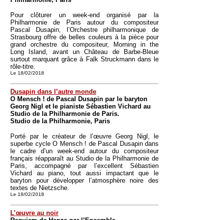
Pour clôturer un week-end organisé par la
Philharmonie de Paris autour du compositeur
Pascal Dusapin, l’Orchestre philharmonique de
Strasbourg offre de belles couleurs à la pièce pour
grand orchestre du compositeur, Morning in the
Long Island, avant un Château de Barbe-Bleue
surtout marquant grâce à Falk Struckmann dans le
rôle-titre.
Le 18/02/2018
Dusapin dans l’autre monde
O Mensch ! de Pascal Dusapin par le baryton
Georg Nigl et le pianiste Sébastien Vichard au
Studio de la Philharmonie de Paris.
Studio de la Philharmonie, Paris
Porté par le créateur de l’œuvre Georg Nigl, le
superbe cycle O Mensch ! de Pascal Dusapin dans
le cadre d’un week-end autour du compositeur
français réapparaît au Studio de la Philharmonie de
Paris, accompagné par l’excellent Sébastien
Vichard au piano, tout aussi impactant que le
baryton pour développer l’atmosphère noire des
textes de Nietzsche.
Le 18/02/2018
L’œuvre au noir