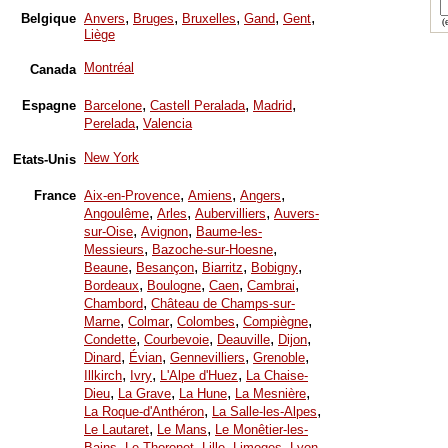
,
,
,
,
,
Belgique
Anvers
Bruges
Bruxelles
Gand
Gent
(e
Liège
Montréal
Canada
,
,
,
Espagne
Barcelone
Castell Peralada
Madrid
,
Perelada
Valencia
New York
Etats-Unis
,
,
,
France
Aix-en-Provence
Amiens
Angers
,
,
,
Angoulême
Arles
Aubervilliers
Auvers-
,
,
sur-Oise
Avignon
Baume-les-
,
,
Messieurs
Bazoche-sur-Hoesne
,
,
,
,
Beaune
Besançon
Biarritz
Bobigny
,
,
,
,
Bordeaux
Boulogne
Caen
Cambrai
,
Chambord
Château de Champs-sur-
,
,
,
,
Marne
Colmar
Colombes
Compiègne
,
,
,
,
Condette
Courbevoie
Deauville
Dijon
,
,
,
,
Dinard
Évian
Gennevilliers
Grenoble
,
,
,
Illkirch
Ivry
L'Alpe d'Huez
La Chaise-
,
,
,
,
Dieu
La Grave
La Hune
La Mesnière
,
,
La Roque-d'Anthéron
La Salle-les-Alpes
,
,
Le Lautaret
Le Mans
Le Monêtier-les-
,
,
,
,
,
Bains
Le Thoronet
Lille
Limoges
Lyon