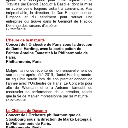
Traviata par Benoît Jacquot à Bastille, dont la mise
en scène peine toujours autant à convaincre. Pas
irréprochable, la direction de Dan Ettinger joue de
l'urgence et du sentiment pour sauver une
entreprise qui trouve dans le Germont de Plácido
Domingo des raisons d'espérer.
Le 25/02/2018
L’heure de la maturité
Concert de l’Orchestre de Paris sous la direction
de Daniel Harding, avec la participation de
l’altiste Antoine Tamestit à la Philharmonie de
Paris.
Philharmonie, Paris
Malgré l’annonce récente du non renouvellement de
son contrat après l’été 2019, Daniel Harding montre
un équilibre serein lors de son premier concert de
l’année avec l’Orchestre de Paris. Le Concerto pour
alto de Widmann offre à Antoine Tamestit de
renouveler sa performance de la création, tandis
que la 9e de Mahler impressionne par sa maturité.
Le 22/02/2018
Le Château de Dusapin
Concert de l’Orchestre philharmonique de
Strasbourg sous la direction de Marko Letonja à
la Philharmonie de Paris.
Philharmonie, Paris