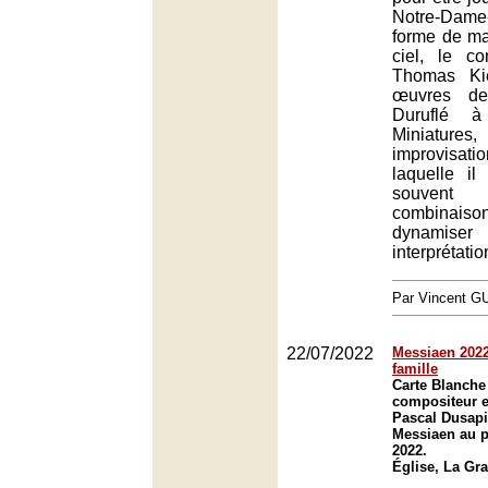
Notre-Dame
forme de ma
ciel, le c
Thomas Ki
œuvres de
Duruflé à
Miniatures
improvisa
laquelle il
souvent 
combina
dynam
interprétatio
Par Vincent G
22/07/2022
Messiaen 2022
famille
Carte Blanche
compositeur e
Pascal Dusapi
Messiaen au p
2022.
Église, La Gr