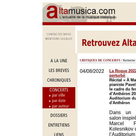
CRITIQUES DE CONCERTS
/ Recherche 
04/08/2022
La Roque 2022 
perturbé
Récital « À Ma
pianiste Pave
le cadre du fe
d’Anthéron 20
Auditorium du
d'Anthéron
Dans un 
salon inspiré
Marcel P
Kolesnikov d
l’Auditori