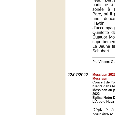
l’été, Ber
participe 
soirée à l
Parc, où il
une douce
Hayd
d’accompa
Quintette 
Quatuor Mod
superbeme
La Jeune fil
Schubert.
Par Vincent G
22/07/2022
Messiaen 2022
Messiaen
Concert de l’
Kientz dans le
Messiaen au p
2022.
Église Notre-
L'Alpe d'Huez
Déplacé à
pour être jo