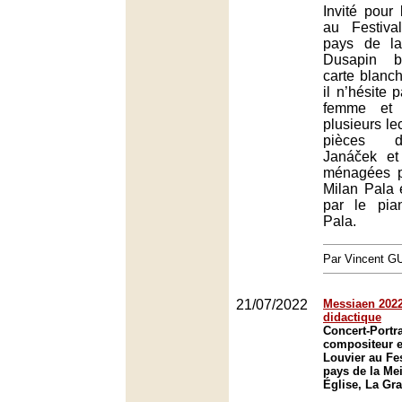
Invité pour 
au Festiv
pays de la
Dusapin b
carte blanc
il n’hésite 
femme et 
plusieurs le
pièces d
Janáček et
ménagées p
Milan Pala 
par le pia
Pala.
Par Vincent G
21/07/2022
Messiaen 2022 
didactique
Concert-Portra
compositeur e
Louvier au Fe
pays de la Mei
Église, La Gr