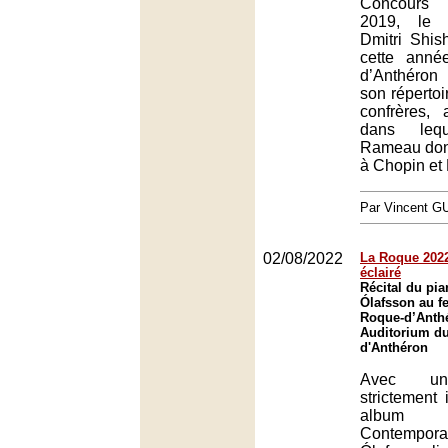
Concours 
2019, le 
Dmitri Shis
cette ann
d’Anthéron 
son répertoi
confrères, 
dans leq
Rameau donn
à Chopin et
Par Vincent G
02/08/2022
La Roque 2022
éclairé
Récital du pia
Ólafsson au fe
Roque-d’Anth
Auditorium du
d'Anthéron
Avec un
strictement
album 
Contempora