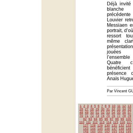
Déjà invité
blanche
précédente
Louvier retr
Messiaen e
portrait, d’
ressort to
même clar
présentati
jouées 
l’ensemble L
Quatre c
bénéficien
présence 
Anaïs Hugue
Par Vincent G
1
2
3
4
5
6
7
8
9
10
11
12
13
26
27
28
29
30
31
32
33
34
35
48
49
50
51
52
53
54
55
56
57
70
71
72
73
74
75
76
77
78
79
92
93
94
95
96
97
98
99
100
110
111
112
113
114
115
116
117
127
128
129
130
131
132
133
143
144
145
146
147
148
149
159
160
161
162
163
164
165