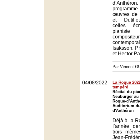
d’Anthér
programme 
œuvres de 
et Dutille
celles éc
pianis
compositeur
contempor
Isaksson, Ph
et Hector Pa
Par Vincent G
04/08/2022
La Roque 2022
tempéré
Récital du pia
Neuburger au 
Roque-d’Anth
Auditorium du
d'Anthéron
Déjà à la R
l’année de
trois même
Jean-Fréd