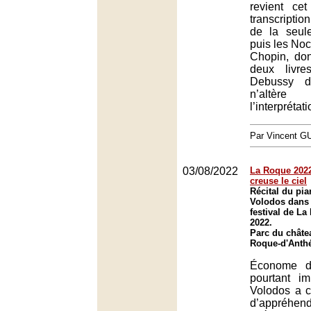
revient ce
transcripti
de la seul
puis les Noc
Chopin, do
deux livr
Debussy d
n’altère
l’interprétat
Par Vincent G
03/08/2022
La Roque 2022
creuse le ciel
Récital du pia
Volodos dans 
festival de L
2022.
Parc du châte
Roque-d'Anth
Économe d
pourtant i
Volodos a c
d’appréhe