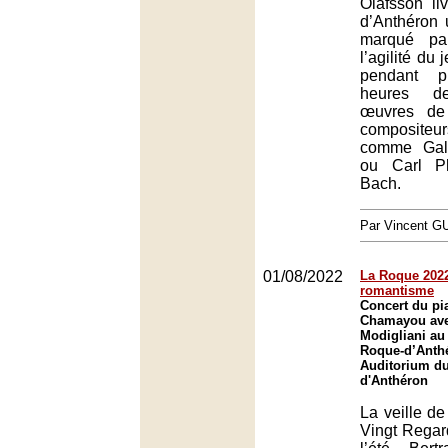
Ólafsson li
d’Anthéron u
marqué pa
l’agilité du 
pendant 
heures d
œuvres de
composite
comme Gal
ou Carl P
Bach.
Par Vincent G
01/08/2022
La Roque 2022
romantisme
Concert du pi
Chamayou ave
Modigliani au 
Roque-d’Anth
Auditorium du
d'Anthéron
La veille de 
Vingt Regard