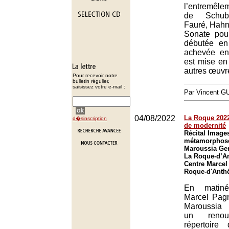
l’entremêl
de Schube
Fauré, Hahn 
Sonate pou
débutée en 
achevée en
est mise en
autres œuvr
Pour recevoir notre
bulletin régulier,
saisissez votre e-mail :
Par Vincent G
04/08/2022
La Roque 2022
d�sinscription
de modernité
Récital Images
métamorphoses
Maroussia Gent
La Roque-d’An
Centre Marcel
Roque-d'Anth
En matin
Marcel Pagno
Maroussia 
un renou
répertoir