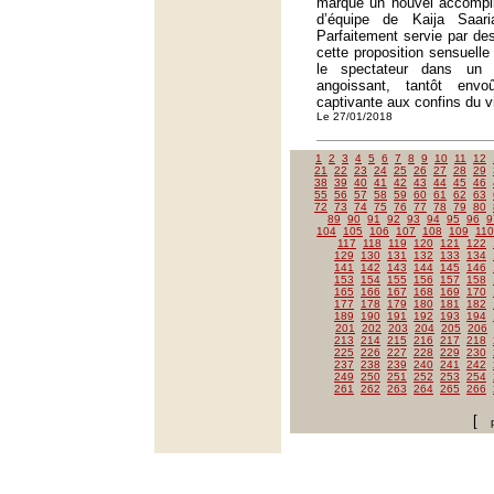
marque un nouvel accompli
d’équipe de Kaija Saari
Parfaitement servie par des
cette proposition sensuelle
le spectateur dans un 
angoissant, tantôt envo
captivante aux confins du v
Le 27/01/2018
1
2
3
4
5
6
7
8
9
10
11
12
21
22
23
24
25
26
27
28
29
38
39
40
41
42
43
44
45
46
55
56
57
58
59
60
61
62
63
72
73
74
75
76
77
78
79
80
89
90
91
92
93
94
95
96
9
104
105
106
107
108
109
110
117
118
119
120
121
122
129
130
131
132
133
134
141
142
143
144
145
146
153
154
155
156
157
158
165
166
167
168
169
170
177
178
179
180
181
182
189
190
191
192
193
194
201
202
203
204
205
206
213
214
215
216
217
218
225
226
227
228
229
230
237
238
239
240
241
242
249
250
251
252
253
254
261
262
263
264
265
266
[