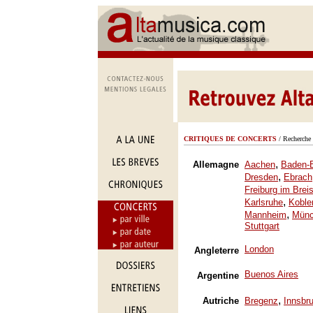
CRITIQUES DE CONCERTS
/ Recherche 
,
Allemagne
Aachen
Baden-
,
Dresden
Ebrach
Freiburg im Brei
,
Karlsruhe
Koble
,
Mannheim
Mün
Stuttgart
London
Angleterre
Buenos Aires
Argentine
,
Autriche
Bregenz
Innsbr