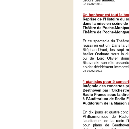
depuis des années.
Le 07/02/2018
Un bonheur est tout le b
Reprise de l’Histoire du s
dans la mise en scène de
Théâtre de Poche-Montpar
Théâtre de Poche-Montpar
Et ce spectacle du Théâtre
réussi en est un. Dans la v
Stéphan Druet, les sept mu
Atelier Ostinato sous la di
ou de Loïc Olivier don
Stravinski son rôle essenti
soldat décidément immortel
Le 07/02/2018
4 pianistes pour 5 concer
Intégrale des concertos p
Beethoven par l’Orchestr
Radio France sous la dire
à l’Auditorium de Radio F
Auditorium de la Maison d
En dix jours et quatre conc
Philharmonique de Radi
l’auditorium de la radio l
pour piano de Beethove