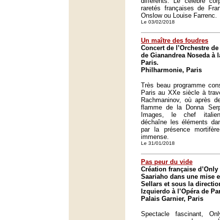
différents. Le célèbre co
raretés françaises de Fra
Onslow ou Louise Farrenc.
Le 03/02/2018
Un maître des foudres
Concert de l’Orchestre de 
de Gianandrea Noseda à l
Paris.
Philharmonie, Paris
Très beau programme consa
Paris au XXe siècle à trav
Rachmaninov, où après des
flamme de la Donna Serp
Images, le chef itali
déchaîne les éléments dan
par la présence mortifèr
immense.
Le 31/01/2018
Pas peur du vide
Création française d’Only
Saariaho dans une mise e
Sellars et sous la directi
Izquierdo à l’Opéra de Par
Palais Garnier, Paris
Spectacle fascinant, O