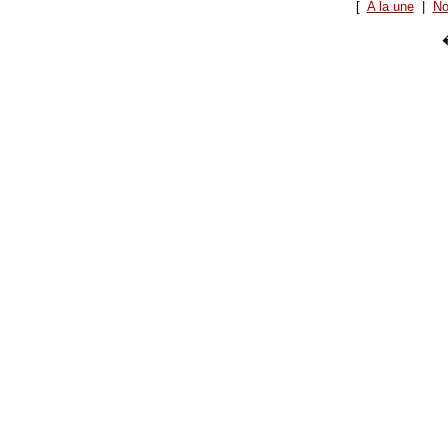
[
A la une
|
No