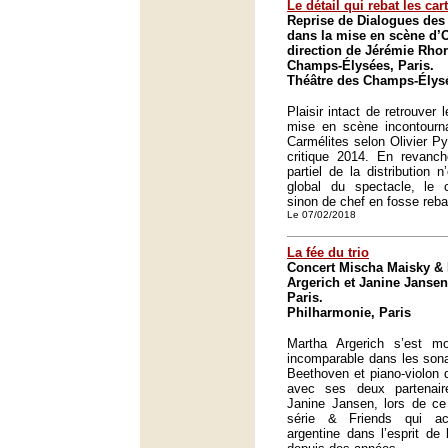
Le détail qui rebat les car
Reprise de Dialogues des
dans la mise en scène d’O
direction de Jérémie Rhor
Champs-Élysées, Paris.
Théâtre des Champs-Élysé
Plaisir intact de retrouver 
mise en scène incontourn
Carmélites selon Olivier Py
critique 2014. En revanch
partiel de la distribution n
global du spectacle, le 
sinon de chef en fosse reba
Le 07/02/2018
La fée du trio
Concert Mischa Maisky & 
Argerich et Janine Jansen
Paris.
Philharmonie, Paris
Martha Argerich s’est m
incomparable dans les sona
Beethoven et piano-violon 
avec ses deux partenai
Janine Jansen, lors de ce
série & Friends qui ac
argentine dans l’esprit d