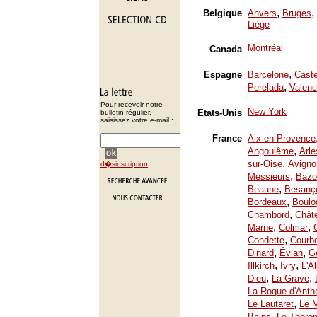
,
,
Belgique
Anvers
Bruges
Liège
Montréal
Canada
,
Espagne
Barcelone
Caste
,
Perelada
Valenc
Pour recevoir notre
New York
Etats-Unis
bulletin régulier,
saisissez votre e-mail :
France
Aix-en-Provence
,
Angoulême
Arle
,
sur-Oise
Avigno
d�sinscription
,
Messieurs
Bazo
,
Beaune
Besanç
,
Bordeaux
Boulo
,
Chambord
Chât
,
,
Marne
Colmar
,
Condette
Courb
,
,
Dinard
Évian
Ge
,
,
Illkirch
Ivry
L'A
,
,
Dieu
La Grave
La Roque-d'Anth
,
Le Lautaret
Le 
,
Bains
Le Thoron