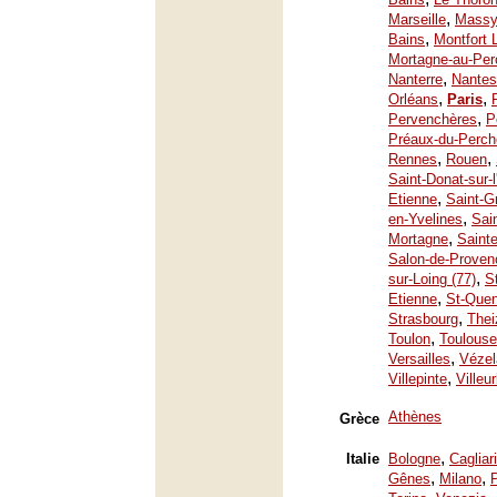
,
Marseille
Mass
,
Bains
Montfort 
Mortagne-au-Per
,
Nanterre
Nantes
,
,
Orléans
Paris
,
Pervenchères
P
Préaux-du-Perch
,
,
Rennes
Rouen
Saint-Donat-sur-
,
Etienne
Saint-G
,
en-Yvelines
Sai
,
Mortagne
Saint
Salon-de-Proven
,
sur-Loing (77)
S
,
Etienne
St-Quen
,
Strasbourg
Thei
,
Toulon
Toulouse
,
Versailles
Vézel
,
Villepinte
Villeu
Athènes
Grèce
,
Italie
Bologne
Cagliari
,
,
Gênes
Milano