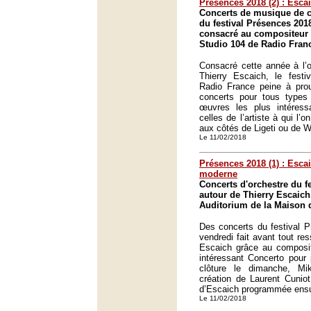
Présences 2018 (2) : Esca
Concerts de musique de 
du festival Présences 201
consacré au compositeur 
Studio 104 de Radio Franc
Consacré cette année à l’o
Thierry Escaich, le fest
Radio France peine à pro
concerts pour tous types
œuvres les plus intéres
celles de l’artiste à qui l
aux côtés de Ligeti ou de W
Le 11/02/2018
Présences 2018 (1) : Esc
moderne
Concerts d'orchestre du f
autour de Thierry Escaich
Auditorium de la Maison d
Des concerts du festival P
vendredi fait avant tout res
Escaich grâce au composit
intéressant Concerto pour
clôture le dimanche, Mi
création de Laurent Cuniot
d’Escaich programmée ensu
Le 11/02/2018