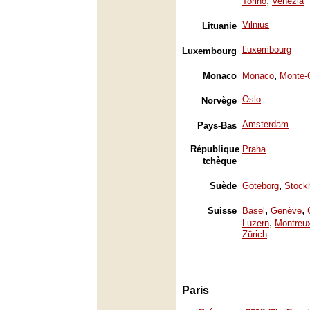
,
Torino
Venezia
Vilnius
Lituanie
Luxembourg
Luxembourg
,
Monaco
Monaco
Monte-
Oslo
Norvège
Amsterdam
Pays-Bas
République
Praha
tchèque
,
Suède
Göteborg
Stock
,
,
Suisse
Basel
Genève
,
Luzern
Montreu
Zürich
Paris