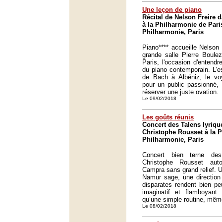
Une leçon de piano
Récital de Nelson Freire d
à la Philharmonie de Pari
Philharmonie, Paris
Piano**** accueille Nelson 
grande salle Pierre Boule
Paris, l'occasion d'entendr
du piano contemporain. L'e
de Bach à Albéniz, le vo
pour un public passionné,
réserver une juste ovation.
Le 09/02/2018
Les goûts réunis
Concert des Talens lyriqu
Christophe Rousset à la P
Philharmonie, Paris
Concert bien terne de
Christophe Rousset au
Campra sans grand relief.
Namur sage, une direction 
disparates rendent bien peu
imaginatif et flamboyant
qu’une simple routine, même
Le 08/02/2018