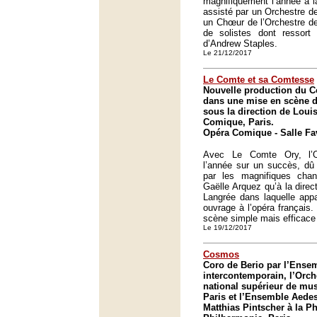
magnifiquement l’année à l
assisté par un Orchestre de
un Chœur de l’Orchestre de
de solistes dont ressort 
d’Andrew Staples.
Le 21/12/2017
Le Comte et sa Comtesse
Nouvelle production du C
dans une mise en scène d
sous la direction de Loui
Comique, Paris.
Opéra Comique - Salle Fav
Avec Le Comte Ory, l’O
l’année sur un succès, dû 
par les magnifiques cha
Gaëlle Arquez qu’à la dire
Langrée dans laquelle appar
ouvrage à l’opéra français.
scène simple mais efficace
Le 19/12/2017
Cosmos
Coro de Berio par l’Ense
intercontemporain, l’Orch
national supérieur de mu
Paris et l’Ensemble Aedes
Matthias Pintscher à la P