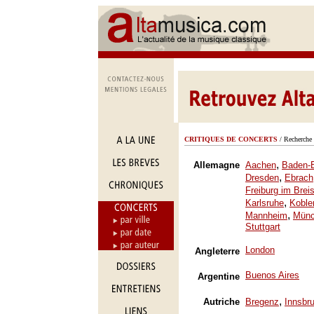
CRITIQUES DE CONCERTS
/ Recherche 
,
Allemagne
Aachen
Baden-
,
Dresden
Ebrach
Freiburg im Brei
,
Karlsruhe
Koble
,
Mannheim
Mün
Stuttgart
London
Angleterre
Buenos Aires
Argentine
,
Autriche
Bregenz
Innsbr