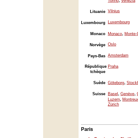
,
Torino
Venezia
Vilnius
Lituanie
Luxembourg
Luxembourg
,
Monaco
Monaco
Monte-
Oslo
Norvège
Amsterdam
Pays-Bas
République
Praha
tchèque
,
Suède
Göteborg
Stock
,
,
Suisse
Basel
Genève
,
Luzern
Montreu
Zürich
Paris