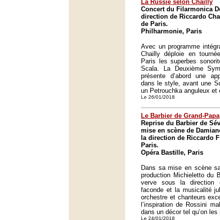
La Russie selon Chailly
Concert du Filarmonica De
direction de Riccardo Cha
de Paris.
Philharmonie, Paris
Avec un programme intégra
Chailly déploie en tourné
Paris les superbes sonorit
Scala. La Deuxième Sym
présente d’abord une app
dans le style, avant une S
un Petrouchka anguleux et 
Le 26/01/2018
Le Barbier de Grand-Papa
Reprise du Barbier de Sév
mise en scène de Damiano
la direction de Riccardo F
Paris.
Opéra Bastille, Paris
Dans sa mise en scène san
production Michieletto du B
verve sous la direction
faconde et la musicalité jub
orchestre et chanteurs exce
l’inspiration de Rossini mal
dans un décor tel qu’on les p
Le 24/01/2018