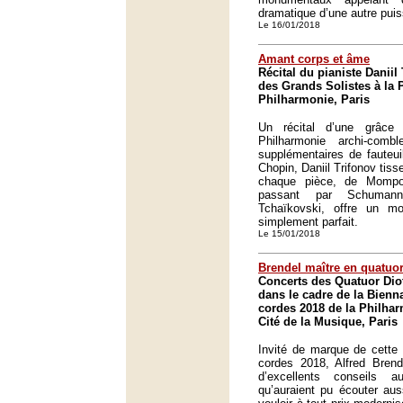
dramatique d’une autre pui
Le 16/01/2018
Amant corps et âme
Récital du pianiste Daniil
des Grands Solistes à la 
Philharmonie, Paris
Un récital d’une grâce 
Philharmonie archi-comb
supplémentaires de fauteui
Chopin, Daniil Trifonov tis
chaque pièce, de Momp
passant par Schumann
Tchaïkovski, offre un m
simplement parfait.
Le 15/01/2018
Brendel maître en quatuo
Concerts des Quatuor Dio
dans le cadre de la Bienn
cordes 2018 de la Philhar
Cité de la Musique, Paris
Invité de marque de cette
cordes 2018, Alfred Brend
d’excellents conseils a
qu’auraient pu écouter aus