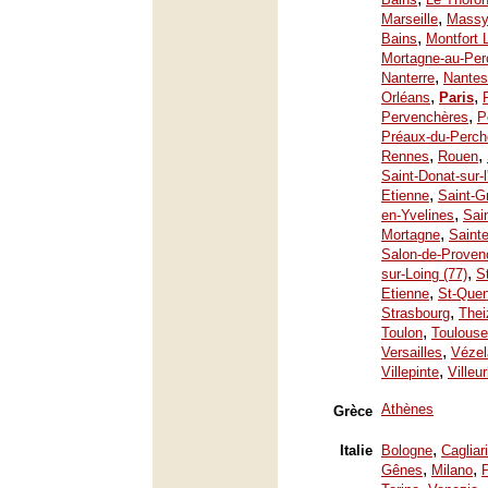
,
Marseille
Mass
,
Bains
Montfort 
Mortagne-au-Per
,
Nanterre
Nantes
,
,
Orléans
Paris
,
Pervenchères
P
Préaux-du-Perch
,
,
Rennes
Rouen
Saint-Donat-sur-
,
Etienne
Saint-G
,
en-Yvelines
Sai
,
Mortagne
Saint
Salon-de-Proven
,
sur-Loing (77)
S
,
Etienne
St-Quen
,
Strasbourg
Thei
,
Toulon
Toulouse
,
Versailles
Vézel
,
Villepinte
Villeu
Athènes
Grèce
,
Italie
Bologne
Cagliari
,
,
Gênes
Milano