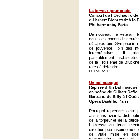
La ferveur pour credo
Concert de l’Orchestre de 
d’Herbert Blomstedt à la 
Philharmonie, Paris
De nouveau, le vétéran He
dans ce concert de rentrée
où après une Symphonie n
de jouvence, loin des m
interprétatives, il tr
passablement tarabiscotée 
de la Troisième de Bruckner
rares à défendre.
Le 17/01/2018
Un bal manqué
Reprise d’Un bal masqué 
en scène de Gilbert Deflo,
Bertrand de Billy à l’Opér
Opéra Bastille, Paris
Pourquoi reprendre cette p
ans sans avoir la distribut
de la torpeur et de la lour
Faiblesse du ténor, méd
direction peu inspirée ne 
de vraie mise en scè
monumentaux appelant