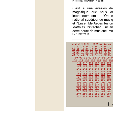
Philharmonie, Paris
C’est à une évasion da
magnifique que nous on
intercontemporain, l’Orch
national supérieur de musi
et l’Ensemble Aedes fusion
Matthias Pintscher. Lucian
cette heure de musique imme
Le 11/12/2017
1
2
3
4
5
6
7
8
9
10
11
12
21
22
23
24
25
26
27
28
29
38
39
40
41
42
43
44
45
46
55
56
57
58
59
60
61
62
63
72
73
74
75
76
77
78
79
80
89
90
91
92
93
94
95
96
9
104
105
106
107
108
109
110
117
118
119
120
121
122
129
130
131
132
133
134
141
142
143
144
145
146
153
154
155
156
157
158
165
166
167
168
169
170
177
178
179
180
181
182
189
190
191
192
193
194
201
202
203
204
205
206
213
214
215
216
217
218
225
226
227
228
229
230
237
238
239
240
241
242
249
250
251
252
253
254
261
262
263
264
265
266
[