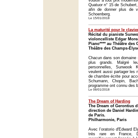
vouloir à tout prix modernis
Quatuor n° 15 de Schubert,
afin de donner plus de
Schoenberg.
Le 15/01/2018
La maturité pour le clavie
Récital du pianiste Sunw
violoncelliste Edgar More
Piano**** au Théâtre des 
Théâtre des Champs-Élysé
Chacun dans son domaine s
plus grands. Malgré leur
personnelles, Sunwook
veulent aussi partager les
de chambre écrite pour acco
Schumann, Chopin, Bach
programme ont connu des b
Le 08/01/2018
The Dream of Harding
The Dream of Gerontius d
direction de Daniel Hardi
de Paris.
Philharmonie, Paris
Avec l’oratorio d'Edward El
très rare en France, D