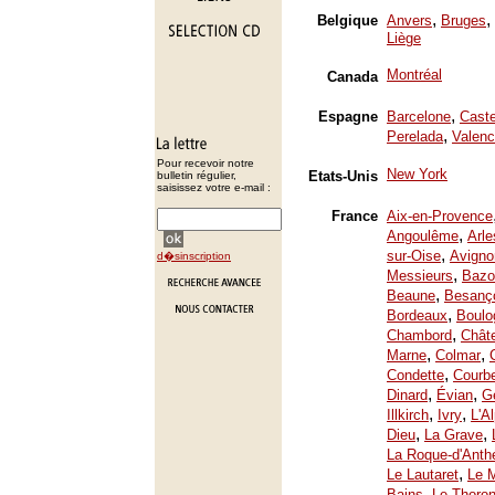
,
,
Belgique
Anvers
Bruges
Liège
Montréal
Canada
,
Espagne
Barcelone
Caste
,
Perelada
Valenc
Pour recevoir notre
New York
Etats-Unis
bulletin régulier,
saisissez votre e-mail :
France
Aix-en-Provence
,
Angoulême
Arle
,
sur-Oise
Avigno
d�sinscription
,
Messieurs
Bazo
,
Beaune
Besanç
,
Bordeaux
Boulo
,
Chambord
Chât
,
,
Marne
Colmar
,
Condette
Courb
,
,
Dinard
Évian
Ge
,
,
Illkirch
Ivry
L'A
,
,
Dieu
La Grave
La Roque-d'Anth
,
Le Lautaret
Le 
,
Bains
Le Thoron