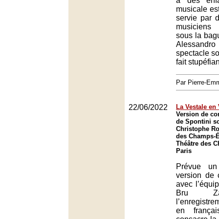
à des enfa
musicale es
servie par 
musiciens
sous la bagu
Alessandro
spectacle sob
fait stupéfian
Par Pierre-E
22/06/2022
La Vestale en
Version de co
de Spontini so
Christophe Ro
des Champs-Él
Théâtre des 
Paris
Prévue un
version de
avec l’équi
Bru Za
l’enregistr
en frança