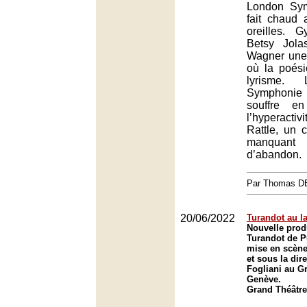
London Sy
fait chaud
oreilles. G
Betsy Jola
Wagner une 
où la poési
lyrisme.
Symphoni
souffre e
l’hyperact
Rattle, un c
manquant
d’abandon.
Par Thomas 
20/06/2022
Turandot au l
Nouvelle prod
Turandot de P
mise en scène
et sous la dir
Fogliani au G
Genève.
Grand Théâtre