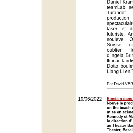
Daniel Krame
teamLab se
Turando
productio
spectacula
laser et 
futuriste. A
soulève l'
Suisse ro
oublier l
d'Ingela Br
Ilincăi, tan
Dotto boule
Liang Li en 
Par David VE
19/06/2022
Einstein dans
Nouvelle prod
on the beach 
mise en scèn
Kennedy et Ma
la direction d
au Theater Ba
Theater, Basel