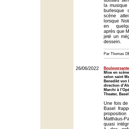
solistes ser
la musique
burlesque
scène att
lorsque No
en quelq
après que M
jeté un még
dessein.
Par Thomas 
26/06/2022
Bouleversant
Mise en scène
selon saint M
Benedikt von P
direction d’A
Marchi à l’Opé
Theater, Basel
Une fois de 
Basel frapp
proposition
Matthäus-P
quasi intég