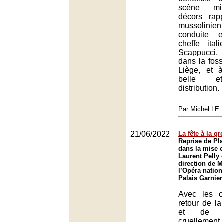
scène min
décors rap
mussolini
conduite 
cheffe ita
Scappucci
dans la fos
Liège, et 
belle e
distribution.
Par Michel L
21/06/2022
La fête à la gr
Reprise de Pl
dans la mise 
Laurent Pelly 
direction de 
l’Opéra nation
Palais Garnier
Avec les o
retour de l
et de s
cruelleme