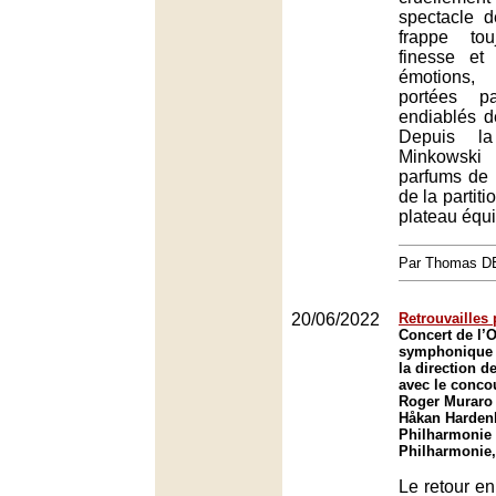
spectacle d
frappe to
finesse et
émotions
portées p
endiablés d
Depuis la
Minkowsk
parfums de 
de la partiti
plateau équi
Par Thomas 
20/06/2022
Retrouvailles
Concert de l’
symphonique 
la direction d
avec le conco
Roger Muraro 
Håkan Hardenb
Philharmonie 
Philharmonie,
Le retour en