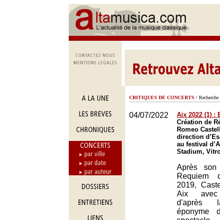
CRITIQUES DE CONCERTS
/ Recherche 
04/07/2022
Aix 2022 (1) : 
Création de R
Romeo Castell
direction d’E
au festival d’
Stadium, Vitro
Après son
Requiem 
2019, Caste
Aix avec 
d'après 
éponyme d