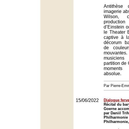
Antithèse
imagerie abs
Wilson, c
production
d’Einstein 
le Theater B
captive à l
décorum ba
de couleu
mouvantes.
musiciens
partition de 
moments 
absolue.
Par Pierre-E
15/06/2022
Dialogue ferv
Récital du bar
Goerne accom
par Daniil Tri
Philharmonie 
Philharmonie,