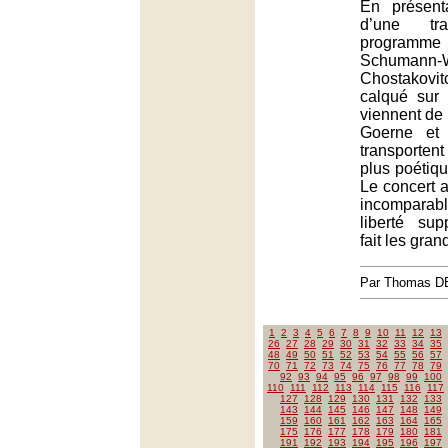
En présent
d’une tra
progra
Schumann-W
Chostakovi
calqué sur 
viennent de 
Goerne et 
transportent
plus poétiq
Le concert 
incomparab
liberté sup
fait les gran
Par Thomas 
1
2
3
4
5
6
7
8
9
10
11
12
13
26
27
28
29
30
31
32
33
34
35
48
49
50
51
52
53
54
55
56
57
70
71
72
73
74
75
76
77
78
79
92
93
94
95
96
97
98
99
100
110
111
112
113
114
115
116
117
127
128
129
130
131
132
133
143
144
145
146
147
148
149
159
160
161
162
163
164
165
175
176
177
178
179
180
181
191
192
193
194
195
196
197