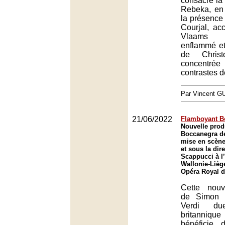
consacre la
Rebeka, en 
la présence 
Courjal, a
Vlaams
enflammé et
de Christ
concent
contrastes de
Par Vincent G
21/06/2022
Flamboyant B
Nouvelle pro
Boccanegra de
mise en scène
et sous la dir
Scappucci à l
Wallonie-Lièg
Opéra Royal d
Cette nouv
de Simon 
Verdi d
britanniqu
bénéficie