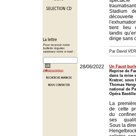
spectacl
traumatisan
Stadium de
découverte 
l'exhumati
tient lieu
tandis qu’e
dirige sans 
Pour recevoir notre
bulletin régulier,
Par David VE
saisissez votre e-mail :
28/06/2022
Un Faust burl
d�sinscription
Reprise de F
dans la mise 
Kratzer, sous 
Thomas Henge
national de Pa
Opéra Bastille
La première
de cette pr
du confine
ses quali
Sous la dir
Hengelbroc