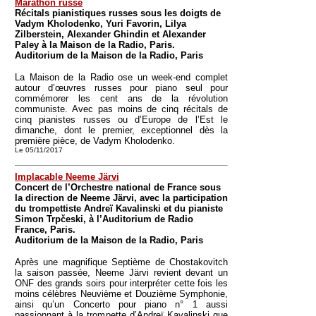
Marathon russe
Récitals pianistiques russes sous les doigts de
Vadym Kholodenko, Yuri Favorin, Lilya
Zilberstein, Alexander Ghindin et Alexander
Paley à la Maison de la Radio, Paris.
Auditorium de la Maison de la Radio, Paris
La Maison de la Radio ose un week-end complet
autour d’œuvres russes pour piano seul pour
commémorer les cent ans de la révolution
communiste. Avec pas moins de cinq récitals de
cinq pianistes russes ou d’Europe de l’Est le
dimanche, dont le premier, exceptionnel dès la
première pièce, de Vadym Kholodenko.
Le 05/11/2017
Implacable Neeme Järvi
Concert de l’Orchestre national de France sous
la direction de Neeme Järvi, avec la participation
du trompettiste Andreï Kavalinski et du pianiste
Simon Trpčeski, à l’Auditorium de Radio
France, Paris.
Auditorium de la Maison de la Radio, Paris
Après une magnifique Septième de Chostakovitch
la saison passée, Neeme Järvi revient devant un
ONF des grands soirs pour interpréter cette fois les
moins célèbres Neuvième et Douzième Symphonie,
ainsi qu’un Concerto pour piano n° 1 aussi
passionnant à la trompette d’Andreï Kavalinski que