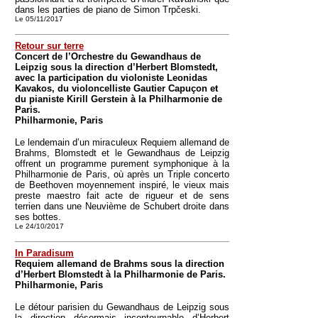
dans les parties de piano de Simon Trpčeski.
Le 05/11/2017
Retour sur terre
Concert de l’Orchestre du Gewandhaus de
Leipzig sous la direction d’Herbert Blomstedt,
avec la participation du violoniste Leonidas
Kavakos, du violoncelliste Gautier Capuçon et
du pianiste Kirill Gerstein à la Philharmonie de
Paris.
Philharmonie, Paris
Le lendemain d’un miraculeux Requiem allemand de
Brahms, Blomstedt et le Gewandhaus de Leipzig
offrent un programme purement symphonique à la
Philharmonie de Paris, où après un Triple concerto
de Beethoven moyennement inspiré, le vieux mais
preste maestro fait acte de rigueur et de sens
terrien dans une Neuvième de Schubert droite dans
ses bottes.
Le 24/10/2017
In Paradisum
Requiem allemand de Brahms sous la direction
d’Herbert Blomstedt à la Philharmonie de Paris.
Philharmonie, Paris
Le détour parisien du Gewandhaus de Leipzig sous
la direction désormais incontournable d’Herbert