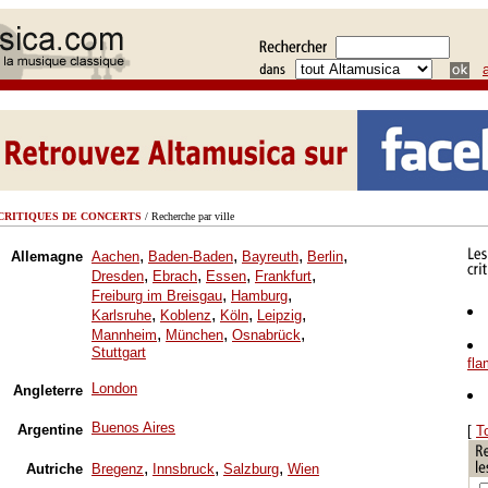
CRITIQUES DE CONCERTS
/ Recherche par ville
,
,
,
,
Allemagne
Aachen
Baden-Baden
Bayreuth
Berlin
,
,
,
,
Dresden
Ebrach
Essen
Frankfurt
,
,
Freiburg im Breisgau
Hamburg
,
,
,
,
Karlsruhe
Koblenz
Köln
Leipzig
,
,
,
Mannheim
München
Osnabrück
Stuttgart
fl
London
Angleterre
Buenos Aires
Argentine
[
T
,
,
,
Autriche
Bregenz
Innsbruck
Salzburg
Wien