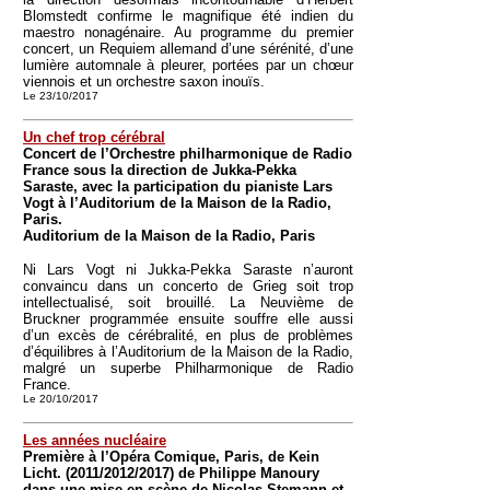
Blomstedt confirme le magnifique été indien du
maestro nonagénaire. Au programme du premier
concert, un Requiem allemand d’une sérénité, d’une
lumière automnale à pleurer, portées par un chœur
viennois et un orchestre saxon inouïs.
Le 23/10/2017
Un chef trop cérébral
Concert de l’Orchestre philharmonique de Radio
France sous la direction de Jukka-Pekka
Saraste, avec la participation du pianiste Lars
Vogt à l’Auditorium de la Maison de la Radio,
Paris.
Auditorium de la Maison de la Radio, Paris
Ni Lars Vogt ni Jukka-Pekka Saraste n’auront
convaincu dans un concerto de Grieg soit trop
intellectualisé, soit brouillé. La Neuvième de
Bruckner programmée ensuite souffre elle aussi
d’un excès de cérébralité, en plus de problèmes
d’équilibres à l’Auditorium de la Maison de la Radio,
malgré un superbe Philharmonique de Radio
France.
Le 20/10/2017
Les années nucléaire
Première à l’Opéra Comique, Paris, de Kein
Licht. (2011/2012/2017) de Philippe Manoury
dans une mise en scène de Nicolas Stemann et