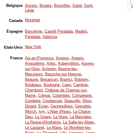
,
,
,
,
,
Belgique
Anvers
Bruges
Bruxelles
Gand
Gent
(e
Liège
Montréal
Canada
,
,
,
Espagne
Barcelone
Castell Peralada
Madrid
,
Perelada
Valencia
New York
Etats-Unis
,
,
,
France
Aix-en-Provence
Amiens
Angers
,
,
,
Angoulême
Arles
Aubervilliers
Auvers-
,
,
sur-Oise
Avignon
Baume-les-
,
,
Messieurs
Bazoche-sur-Hoesne
,
,
,
,
Beaune
Besançon
Biarritz
Bobigny
,
,
,
,
Bordeaux
Boulogne
Caen
Cambrai
,
Chambord
Château de Champs-sur-
,
,
,
,
Marne
Colmar
Colombes
Compiègne
,
,
,
,
Condette
Courbevoie
Deauville
Dijon
,
,
,
,
Dinard
Évian
Gennevilliers
Grenoble
,
,
,
Illkirch
Ivry
L'Alpe d'Huez
La Chaise-
,
,
,
,
Dieu
La Grave
La Hune
La Mesnière
,
,
La Roque-d'Anthéron
La Salle-les-Alpes
,
,
Le Lautaret
Le Mans
Le Monêtier-les-
,
,
,
,
,
Bains
Le Thoronet
Lille
Limoges
Lyon