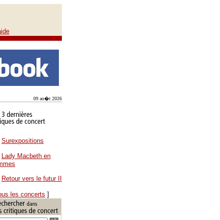
aide
09 ao�t 2026
Surexpositions
Lady Macbeth en
ammes
Retour vers le futur II
ous les concerts
]