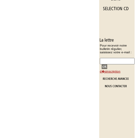
Pour recevoir notre
bulletin régulier,
saisissez votre e-mail :
d�sinscription