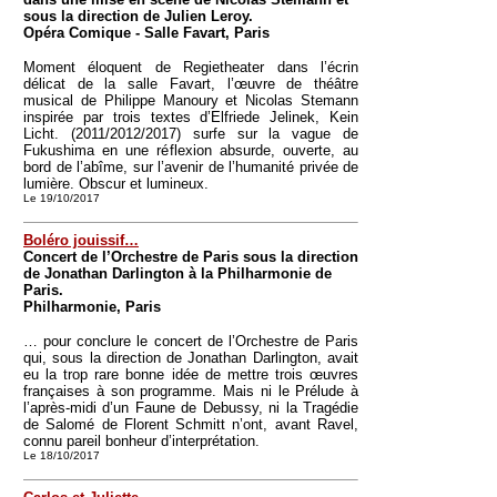
sous la direction de Julien Leroy.
Opéra Comique - Salle Favart, Paris
Moment éloquent de Regietheater dans l’écrin
délicat de la salle Favart, l’œuvre de théâtre
musical de Philippe Manoury et Nicolas Stemann
inspirée par trois textes d’Elfriede Jelinek, Kein
Licht. (2011/2012/2017) surfe sur la vague de
Fukushima en une réflexion absurde, ouverte, au
bord de l’abîme, sur l’avenir de l’humanité privée de
lumière. Obscur et lumineux.
Le 19/10/2017
Boléro jouissif…
Concert de l’Orchestre de Paris sous la direction
de Jonathan Darlington à la Philharmonie de
Paris.
Philharmonie, Paris
… pour conclure le concert de l’Orchestre de Paris
qui, sous la direction de Jonathan Darlington, avait
eu la trop rare bonne idée de mettre trois œuvres
françaises à son programme. Mais ni le Prélude à
l’après-midi d’un Faune de Debussy, ni la Tragédie
de Salomé de Florent Schmitt n’ont, avant Ravel,
connu pareil bonheur d’interprétation.
Le 18/10/2017