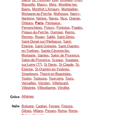
,
,
,
Marseille
Massy
Metz
Monêtier-les-
,
,
,
Bains
Montfort L'Amaury
Montpellier
,
,
,
Mortagne-au-Perche
Mulhouse
Nancy
,
,
,
,
,
Nanterre
Nantes
Naves
Nice
Orange
,
,
,
Orléans
Paris
Périgueux
,
,
,
,
Pervenchères
Poissy
Pontoise
Prades
,
,
,
Préaux-du-Perche
Quimper
Reims
,
,
,
,
Rennes
Rouen
Sablé
Saint-Denis
,
Saint-Donat-sur-l'Herbasse
Saint-
,
,
Etienne
Saint-Grégoire
Saint-Quentin-
,
en-Yvelines
Sainte-Céronne-lès-
,
,
,
Mortagne
Saintes
Salon de Provence
,
,
Salon-de-Provence
Sceaux
Souppes-
,
,
,
sur-Loing (77)
St Denis
St-Claude
St-
,
,
Etienne
St-Quentin-en-Yvelines
,
,
Strasbourg
Theizé-en-Beaujolais
,
,
,
,
Toulon
Toulouse
Tourcoing
Tours
,
,
,
Versailles
Vézelay
Villefavard
,
,
Villepinte
Villeurbanne
Vitrolles
Athènes
Grèce
,
,
,
,
Italie
Bologne
Cagliari
Ferrare
Firenze
,
,
,
,
,
Gênes
Milano
Pesaro
Roma
Rome