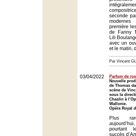
intégrale
compositr
seconde pa
modernes
première les
de Fanny 
Lili Boulang
avec un ouv
et le matin,
Par Vincent G
03/04/2022
Parfum de ro
Nouvelle prod
de Thomas da
scène de Vinc
sous la direct
Chaslin à l’O
Wallonie.
Opéra Royal d
Plus rar
aujourd’h
pourtant 
succès d’A