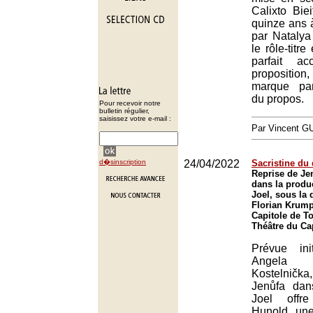
Calixto Biei
quinze ans à
par Nataly
le rôle-titr
parfait a
propositio
marque par 
du propos.
Pour recevoir notre
bulletin régulier,
saisissez votre e-mail :
Par Vincent G
d�sinscription
24/04/2022
Sacristine du 
Reprise de Je
dans la produ
Joel, sous la 
Florian Krump
Capitole de T
Théâtre du Ca
Prévue ini
Angela
Kostelnička
Jenůfa dan
Joel offr
Hunold une