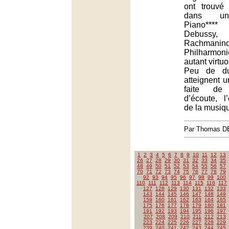
ont trouvé 
dans un
Piano***
Debussy
Rachma
Philharmo
autant virtu
Peu de du
atteignent u
faite de
d’écoute, 
de la musiq
Par Thomas 
1
2
3
4
5
6
7
8
9
10
11
12
13
26
27
28
29
30
31
32
33
34
35
48
49
50
51
52
53
54
55
56
57
70
71
72
73
74
75
76
77
78
79
92
93
94
95
96
97
98
99
100
110
111
112
113
114
115
116
117
127
128
129
130
131
132
133
143
144
145
146
147
148
149
159
160
161
162
163
164
165
175
176
177
178
179
180
181
191
192
193
194
195
196
197
207
208
209
210
211
212
213
223
224
225
226
227
228
229
239
240
241
242
243
244
245