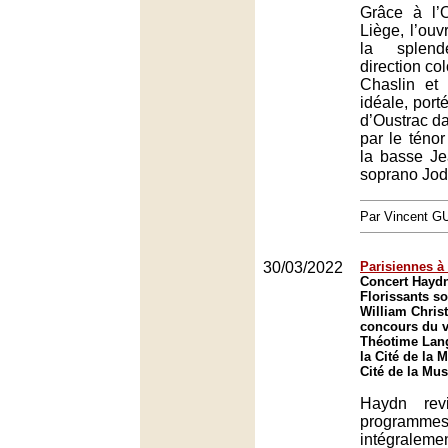
Grâce à l’
Liège, l’ouv
la splen
direction co
Chaslin et 
idéale, port
d’Oustrac dan
par le ténor
la basse Je
soprano Jod
Par Vincent G
30/03/2022
Parisiennes à
Concert Haydn
Florissants so
William Christ
concours du v
Théotime Lang
la Cité de la 
Cité de la Mus
Haydn rev
programm
intégra