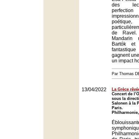
des lec
perfecti
impression
poétiqu
particulière
de Ravel.
Mandarin 
Bartók et
fantastiqu
gagnent une
un impact h
Par Thomas 
13/04/2022
La Grèce rêvé
Concert de l’O
sous la direc
Salonen à la 
Paris.
Philharmonie,
Éblouiss
sympho
Philharmonie