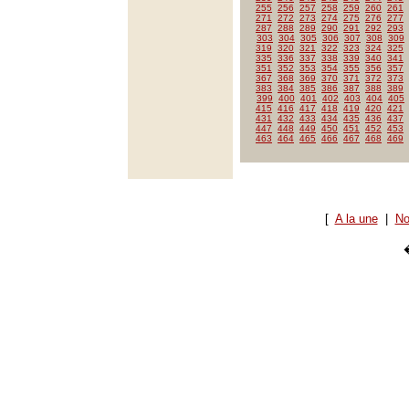
255
256
257
258
259
260
261
271
272
273
274
275
276
277
287
288
289
290
291
292
293
303
304
305
306
307
308
309
319
320
321
322
323
324
325
335
336
337
338
339
340
341
351
352
353
354
355
356
357
367
368
369
370
371
372
373
383
384
385
386
387
388
389
399
400
401
402
403
404
405
415
416
417
418
419
420
421
431
432
433
434
435
436
437
447
448
449
450
451
452
453
463
464
465
466
467
468
469
[
A la une
|
No