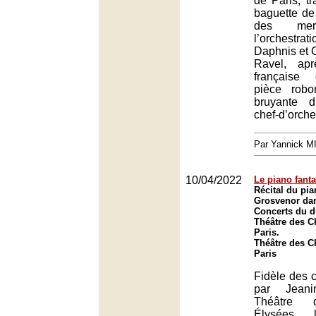
de Paris, t
baguette de
des merv
l’orchestrat
Daphnis et C
Ravel, apr
française
pièce robor
bruyante d
chef-d’orche
Par Yannick 
10/04/2022
Le piano fant
Récital du pi
Grosvenor dan
Concerts du 
Théâtre des 
Paris.
Théâtre des 
Paris
Fidèle des c
par Jean
Théâtre 
Élysées, 