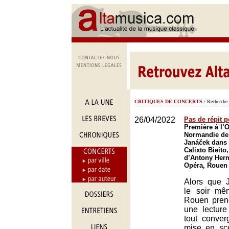
CRITIQUES DE CONCERTS
/ Recherche 
26/04/2022
Pas de répit 
Première à l’
Normandie de
Janáček dans 
Calixto Bieito
d’Antony Her
Opéra, Rouen
Alors que 
le soir mê
Rouen prend
une lecture
tout conver
mise en sc