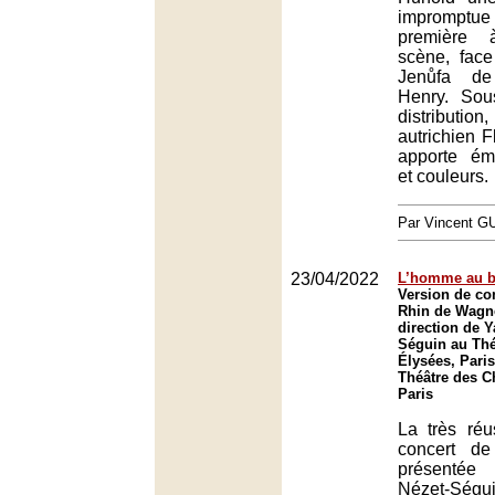
impromptue 
première 
scène, face
Jenůfa de
Henry. Sou
distribut
autrichien 
apporte ém
et couleurs.
Par Vincent G
23/04/2022
L’homme au b
Version de co
Rhin de Wagne
direction de Y
Séguin au Th
Élysées, Paris
Théâtre des 
Paris
La très réu
concert d
présentée
Nézet-Ségui