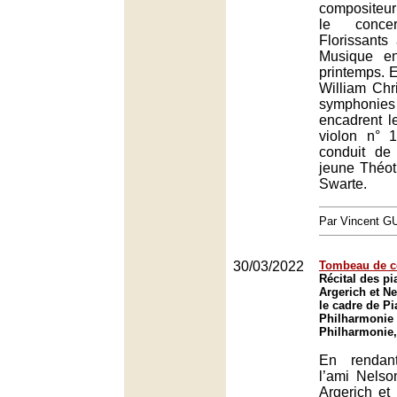
compositeur
le conce
Florissants
Musique e
printemps. 
William Chri
symphonies 
encadrent l
violon n° 
conduit de 
jeune Théot
Swarte.
Par Vincent G
30/03/2022
Tombeau de c
Récital des pi
Argerich et N
le cadre de Pi
Philharmonie 
Philharmonie,
En renda
l’ami Nelso
Argerich et