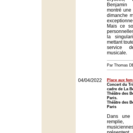
Benjamin
montré une 
dimanche ma
exceptionne
Mais ce so
personnelle
la singular
mettant toute
service d
musicale.
Par Thomas 
04/04/2022
Place aux fe
Concert du Tr
cadre de La B
Théâtre des B
Paris.
Théâtre des B
Paris
Dans une 
remplie
musicienne
présenten