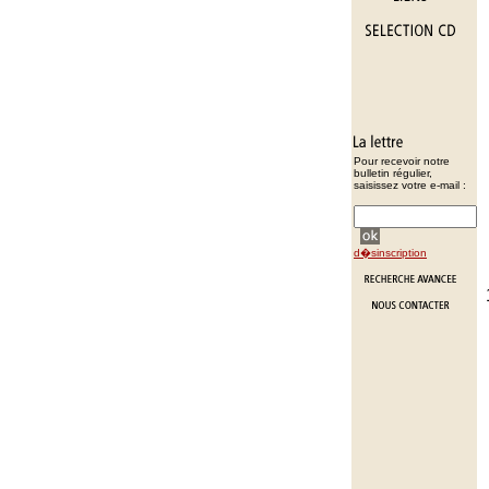
Pour recevoir notre
bulletin régulier,
saisissez votre e-mail :
d�sinscription