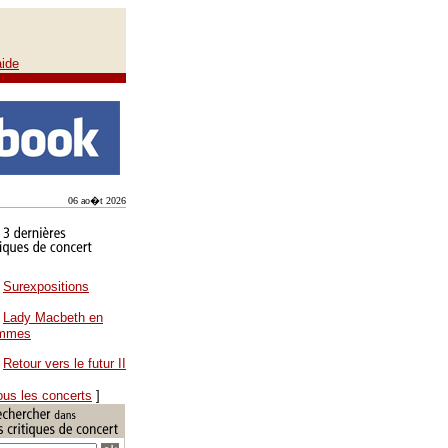
aide
06 ao�t 2026
Surexpositions
Lady Macbeth en
ammes
Retour vers le futur II
ous les concerts
]