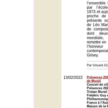
l’ensemble L
par l’écol
1973 et aujo
proche de 
présente so
de Léo Mar
de composit
dont deux
mondiale
remettre en r
l’honne
contempora
Grisey.
Par Vincent G
13/02/2022
Présences 202
de Murail
Concert de clô
Présences 20
Tristan Murail
Frédéric Guy e
Philharmoniq
France à l’Aud
Maison de la R