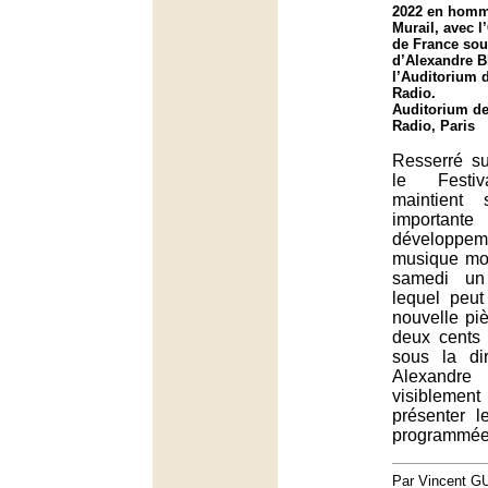
2022 en homm
Murail, avec l
de France sous
d’Alexandre B
l’Auditorium 
Radio.
Auditorium de
Radio, Paris
Resserré s
le Festiv
maintient
importa
développ
musique mod
samedi un
lequel peut
nouvelle pi
deux cents 
sous la di
Alexan
visibleme
présenter 
programmée
Par Vincent G