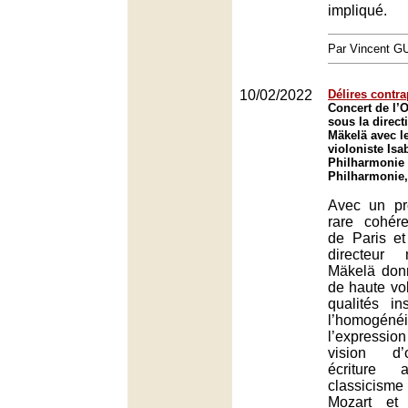
impliqué.
Par Vincent G
10/02/2022
Délires contr
Concert de l’O
sous la direct
Mäkelä avec l
violoniste Isa
Philharmonie 
Philharmonie,
Avec un p
rare cohére
de Paris et
directeur
Mäkelä don
de haute vol
qualités in
l’homogénéi
l’expressi
vision d’
écriture 
classicis
Mozart et