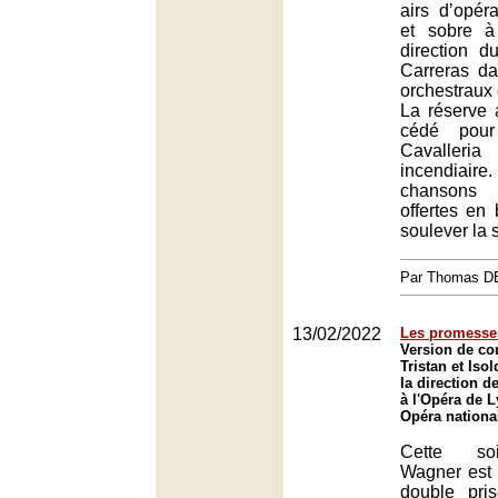
airs d’opéra
et sobre à
direction 
Carreras d
orchestraux 
La réserve
cédé pou
Cavaller
incendiaire
chansons
offertes en
soulever la s
Par Thomas 
13/02/2022
Les promesses
Version de con
Tristan et Is
la direction d
à l'Opéra de L
Opéra nationa
Cette soi
Wagner est 
double pri