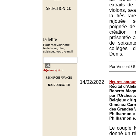
extraits de
violons, ava
la très ra
rejouée s
poignée de
création 
présentée a
de soixant
Pour recevoir notre
collèges d
bulletin régulier,
saisissez votre e-mail :
Denis.
Par Vincent G
d�sinscription
14/02/2022
Heures amour
Récital d’Ale
Roberto Alag
par l’Orchestr
Belgique diri
Giménez Carre
des Grandes V
Philharmonie 
Philharmonie,
Le couple 
donné un ré