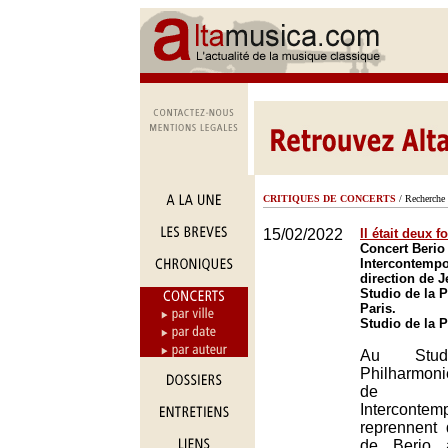
CRITIQUES DE CONCERTS
/ Recherche 
15/02/2022
Il était deux 
Concert Berio
Intercontempo
direction de
Studio de la 
Paris.
Studio de la 
Au Stu
Philharmon
de l’
Intercontem
reprennent
de Berio 