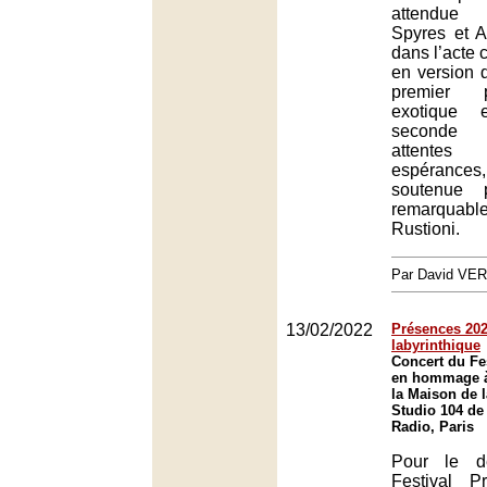
attendue 
Spyres et A
dans l’acte c
en version d
premier 
exotique 
seconde
attentes
espérances
soutenue 
remarquab
Rustioni.
Par David VE
13/02/2022
Présences 2022
labyrinthique
Concert du Fe
en hommage à 
la Maison de l
Studio 104 de
Radio, Paris
Pour le d
Festival P