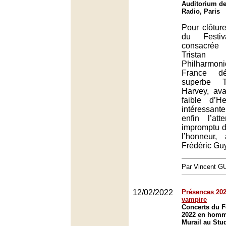
Auditorium de
Radio, Paris
Pour clôture
du Festiv
consacrée
Tristan
Philharmo
France d
superbe T
Harvey, ava
faible d’H
intéressant
enfin l’att
impromptu d
l’honneur,
Frédéric Guy
Par Vincent G
12/02/2022
Présences 2022
vampire
Concerts du F
2022 en homm
Murail au Stud