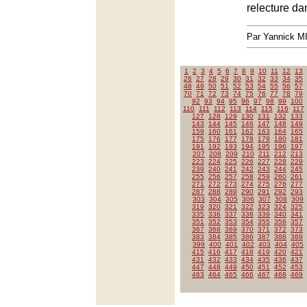
relecture da
Par Yannick 
1
2
3
4
5
6
7
8
9
10
11
12
13
26
27
28
29
30
31
32
33
34
35
48
49
50
51
52
53
54
55
56
57
70
71
72
73
74
75
76
77
78
79
92
93
94
95
96
97
98
99
100
110
111
112
113
114
115
116
117
127
128
129
130
131
132
133
143
144
145
146
147
148
149
159
160
161
162
163
164
165
175
176
177
178
179
180
181
191
192
193
194
195
196
197
207
208
209
210
211
212
213
223
224
225
226
227
228
229
239
240
241
242
243
244
245
255
256
257
258
259
260
261
271
272
273
274
275
276
277
287
288
289
290
291
292
293
303
304
305
306
307
308
309
319
320
321
322
323
324
325
335
336
337
338
339
340
341
351
352
353
354
355
356
357
367
368
369
370
371
372
373
383
384
385
386
387
388
389
399
400
401
402
403
404
405
415
416
417
418
419
420
421
431
432
433
434
435
436
437
447
448
449
450
451
452
453
463
464
465
466
467
468
469