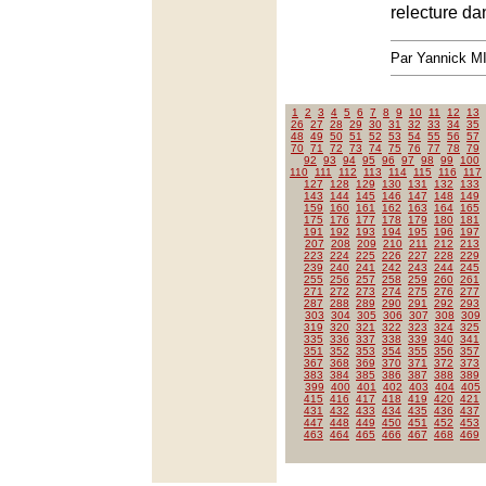
relecture da
Par Yannick 
1
2
3
4
5
6
7
8
9
10
11
12
13
26
27
28
29
30
31
32
33
34
35
48
49
50
51
52
53
54
55
56
57
70
71
72
73
74
75
76
77
78
79
92
93
94
95
96
97
98
99
100
110
111
112
113
114
115
116
117
127
128
129
130
131
132
133
143
144
145
146
147
148
149
159
160
161
162
163
164
165
175
176
177
178
179
180
181
191
192
193
194
195
196
197
207
208
209
210
211
212
213
223
224
225
226
227
228
229
239
240
241
242
243
244
245
255
256
257
258
259
260
261
271
272
273
274
275
276
277
287
288
289
290
291
292
293
303
304
305
306
307
308
309
319
320
321
322
323
324
325
335
336
337
338
339
340
341
351
352
353
354
355
356
357
367
368
369
370
371
372
373
383
384
385
386
387
388
389
399
400
401
402
403
404
405
415
416
417
418
419
420
421
431
432
433
434
435
436
437
447
448
449
450
451
452
453
463
464
465
466
467
468
469