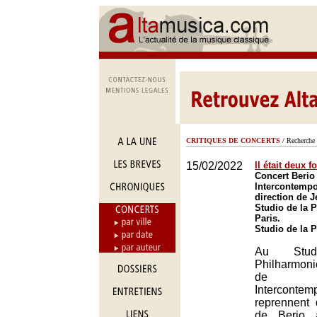
CRITIQUES DE CONCERTS
/ Recherche 
15/02/2022
Il était deux 
Concert Berio
Intercontempo
direction de
Studio de la 
Paris.
Studio de la 
Au Stu
Philharmon
de l’
Intercontem
reprennent
de Berio 