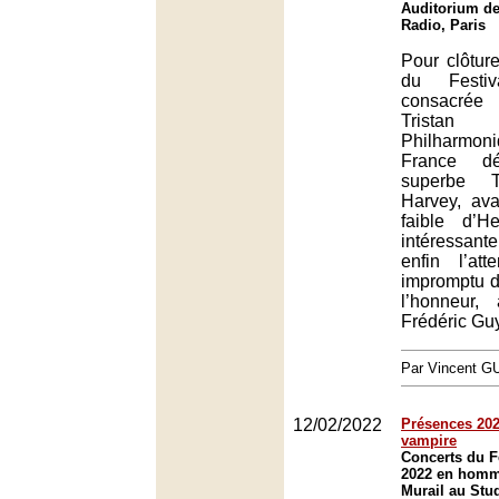
Auditorium de
Radio, Paris
Pour clôture
du Festiv
consacrée
Tristan
Philharmo
France d
superbe T
Harvey, ava
faible d’H
intéressant
enfin l’att
impromptu d
l’honneur,
Frédéric Guy
Par Vincent G
12/02/2022
Présences 2022
vampire
Concerts du F
2022 en homm
Murail au Stud