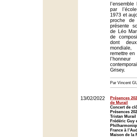
l’ensemble L
par l’écol
1973 et aujo
proche de 
présente so
de Léo Mar
de composit
dont deux
mondiale
remettre en r
l’honne
contempora
Grisey.
Par Vincent G
13/02/2022
Présences 202
de Murail
Concert de clô
Présences 20
Tristan Murail
Frédéric Guy e
Philharmoniq
France à l’Aud
Maison de la R