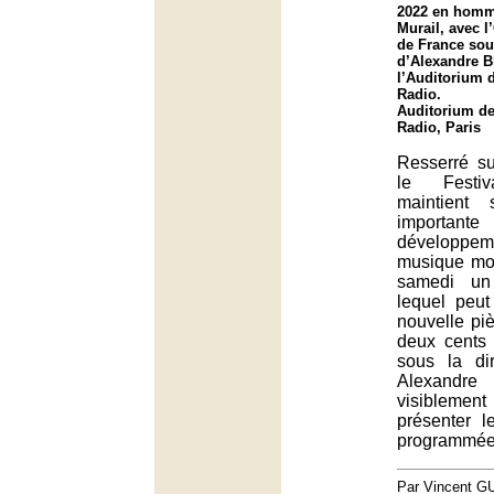
2022 en homm
Murail, avec l
de France sous
d’Alexandre B
l’Auditorium 
Radio.
Auditorium de
Radio, Paris
Resserré s
le Festiv
maintient
importa
développ
musique mod
samedi un
lequel peut
nouvelle pi
deux cents 
sous la di
Alexan
visibleme
présenter 
programmée
Par Vincent G