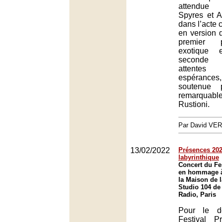
attendue 
Spyres et A
dans l’acte c
en version d
premier 
exotique 
seconde
attentes
espérances
soutenue 
remarquab
Rustioni.
Par David VE
13/02/2022
Présences 2022
labyrinthique
Concert du Fe
en hommage à 
la Maison de l
Studio 104 de
Radio, Paris
Pour le d
Festival P