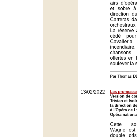
airs d’opéra
et sobre à
direction 
Carreras d
orchestraux 
La réserve
cédé pou
Cavaller
incendiaire
chansons
offertes en
soulever la s
Par Thomas 
13/02/2022
Les promesses
Version de con
Tristan et Is
la direction d
à l'Opéra de L
Opéra nationa
Cette soi
Wagner est 
double pri