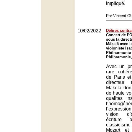
impliqué.
Par Vincent G
10/02/2022
Délires contr
Concert de l’O
sous la direct
Mäkelä avec l
violoniste Isa
Philharmonie 
Philharmonie,
Avec un p
rare cohére
de Paris et
directeur
Mäkelä don
de haute vol
qualités in
l’homogénéi
l’expressi
vision d’
écriture 
classicis
Mozart et