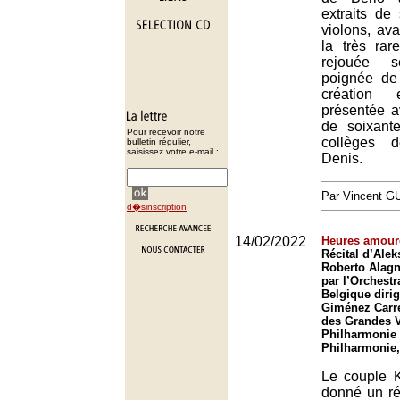
extraits de
violons, ava
la très ra
rejouée s
poignée de
création 
présentée a
de soixant
Pour recevoir notre
collèges d
bulletin régulier,
saisissez votre e-mail :
Denis.
Par Vincent G
d�sinscription
14/02/2022
Heures amour
Récital d’Ale
Roberto Alag
par l’Orchestr
Belgique diri
Giménez Carre
des Grandes V
Philharmonie 
Philharmonie,
Le couple 
donné un ré