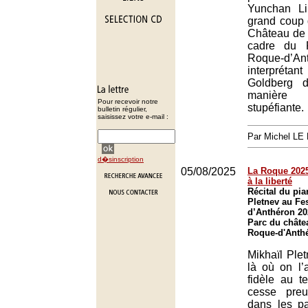
Yunchan L
grand coup 
Château de 
cadre du 
Roque-d’An
interprétan
Goldberg 
manière 
Pour recevoir notre
stupéfiante.
bulletin régulier,
saisissez votre e-mail :
Par Michel L
d�sinscription
05/08/2025
La Roque 2025 (
à la liberté
Récital du pia
Pletnev au Fe
d’Anthéron 20
Parc du châte
Roque-d'Anth
Mikhaïl Plet
là où on l’a
fidèle au te
cesse preuv
dans les p