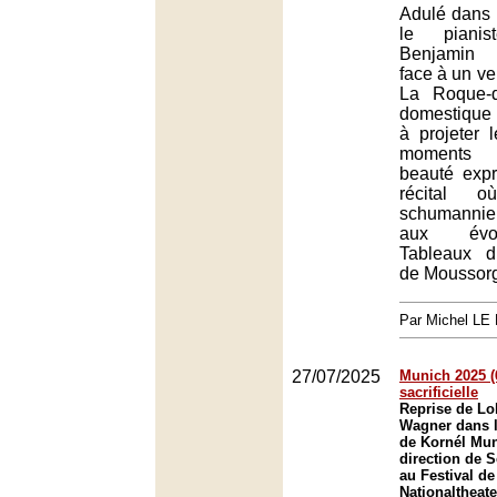
Adulé dans 
le pianis
Benjamin 
face à un ve
La Roque-d
domestique 
à projeter l
moments 
beauté exp
récital 
schumanni
aux évo
Tableaux d
de Moussorg
Par Michel L
27/07/2025
Munich 2025 (6
sacrificielle
Reprise de Lo
Wagner dans l
de Kornél Mun
direction de 
au Festival d
Nationaltheat