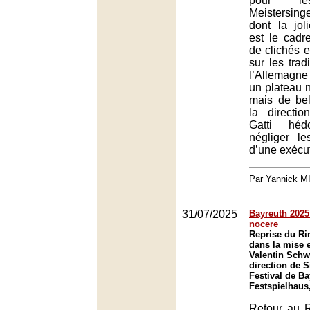
pour le
Meistersing
dont la jol
est le cadr
de clichés e
sur les trad
l’Allemagne
un plateau 
mais de bel
la directi
Gatti héd
négliger l
d’une exécut
Par Yannick 
31/07/2025
Bayreuth 2025
nocere
Reprise du R
dans la mise 
Valentin Schw
direction de 
Festival de Ba
Festspielhaus
Retour au R