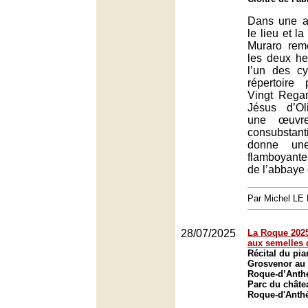
Dans une a
le lieu et l
Muraro reme
les deux he
l’un des c
répertoire 
Vingt Regar
Jésus d’Ol
une œuvre
consubstant
donne une 
flamboyante
de l’abbaye
Par Michel L
28/07/2025
La Roque 2025
aux semelles 
Récital du pi
Grosvenor au 
Roque-d’Anth
Parc du châte
Roque-d'Anth