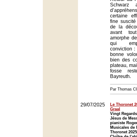
Schwarz 
d’appréhe
certaine eff
fine suscité 
de la décou
avant tou
amorphe d
qui emp
conviction :
bonne volo
bien des co
plateau, mai
fosse res
Bayreuth.
Par Thomas 
29/07/2025
Le Thoronet 2
Graal
Vingt Regards 
Jésus de Mess
pianiste Roge
Musicales de 
Thoronet 2025
Cloître de l'a