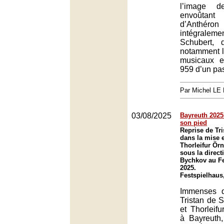
l’image d
envoûtant
d’Anthér
intégrale
Schubert, 
notamment 
musicaux e
959 d’un pas
Par Michel L
03/08/2025
Bayreuth 2025
son pied
Reprise de Tr
dans la mise 
Thorleifur Ör
sous la direc
Bychkov au Fe
2025.
Festspielhaus
Immenses q
Tristan de
et Thorleif
à Bayreuth