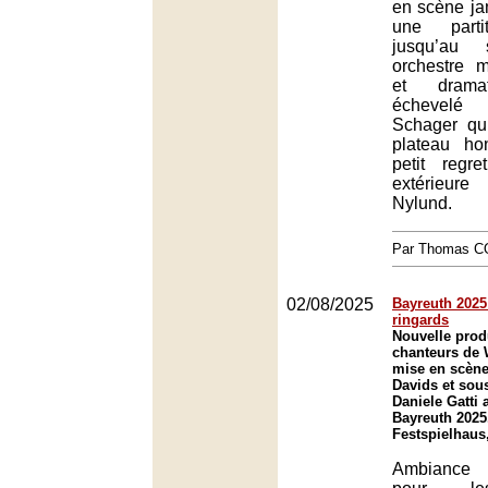
en scène ja
une parti
jusqu’au
orchestre mir
et dramat
échevel
Schager qu
plateau h
petit regre
extérieur
Nylund.
Par Thomas 
02/08/2025
Bayreuth 2025 
ringards
Nouvelle prod
chanteurs de
mise en scène
Davids et sous
Daniele Gatti 
Bayreuth 2025
Festspielhaus
Ambiance