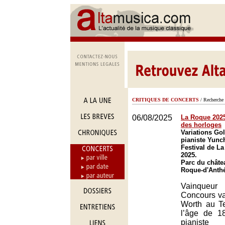
CRITIQUES DE CONCERTS
/ Recherche 
06/08/2025
La Roque 2025 
des horloges
Variations Gol
pianiste Yunc
Festival de L
2025.
Parc du châte
Roque-d'Anth
Vainqueur 
Concours va
Worth au T
l’âge de 1
pianiste