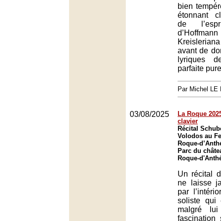
bien tempér
étonnant cl
de l’espr
d’Hoffma
Kreisleria
avant de do
lyriques 
parfaite pur
Par Michel L
03/08/2025
La Roque 2025
clavier
Récital Schub
Volodos au Fe
Roque-d’Anth
Parc du châte
Roque-d'Anth
Un récital 
ne laisse ja
par l’intéri
soliste qui
malgré lui
fascination 