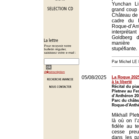
Yunchan L
grand coup 
Château de 
cadre du 
Roque-d’An
interprétan
Goldberg 
manière 
Pour recevoir notre
stupéfiante.
bulletin régulier,
saisissez votre e-mail :
Par Michel L
d�sinscription
05/08/2025
La Roque 2025 (
à la liberté
Récital du pia
Pletnev au Fe
d’Anthéron 20
Parc du châte
Roque-d'Anth
Mikhaïl Plet
là où on l’a
fidèle au te
cesse preuv
dans les p