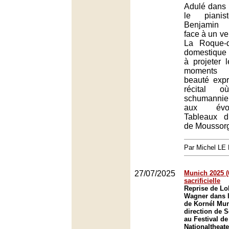
Adulé dans 
le pianis
Benjamin 
face à un ve
La Roque-d
domestique 
à projeter l
moments 
beauté exp
récital 
schumanni
aux évo
Tableaux d
de Moussorg
Par Michel L
27/07/2025
Munich 2025 (6
sacrificielle
Reprise de Lo
Wagner dans l
de Kornél Mun
direction de 
au Festival d
Nationaltheat