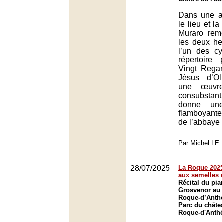
Dans une a
le lieu et l
Muraro reme
les deux he
l’un des c
répertoire 
Vingt Regar
Jésus d’Ol
une œuvre
consubstant
donne une 
flamboyante
de l’abbaye
Par Michel L
28/07/2025
La Roque 2025
aux semelles 
Récital du pi
Grosvenor au 
Roque-d’Anth
Parc du châte
Roque-d'Anth