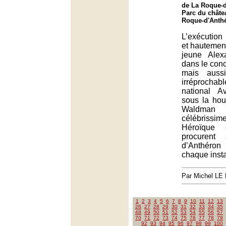
de La Roque-d
Parc du châte
Roque-d'Anth
L’exécution 
et hautemen
jeune Alex
dans le con
mais aussi
irréprochabl
national A
sous la hou
Waldma
célébriss
Héroïque 
procurent
d’Anthéron
chaque insta
Par Michel L
1
2
3
4
5
6
7
8
9
10
11
12
13
26
27
28
29
30
31
32
33
34
35
48
49
50
51
52
53
54
55
56
57
70
71
72
73
74
75
76
77
78
79
92
93
94
95
96
97
98
99
100