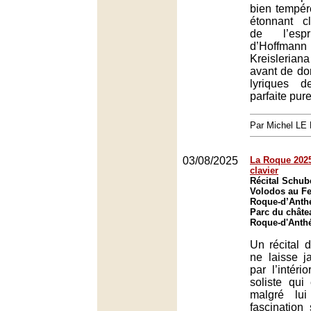
bien tempér
étonnant cl
de l’espr
d’Hoffma
Kreisleria
avant de do
lyriques 
parfaite pur
Par Michel L
03/08/2025
La Roque 2025
clavier
Récital Schub
Volodos au Fe
Roque-d’Anth
Parc du châte
Roque-d'Anth
Un récital 
ne laisse ja
par l’intéri
soliste qui
malgré lui
fascination 