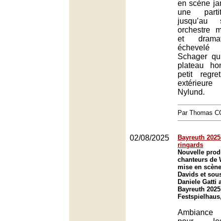
en scène ja
une parti
jusqu’au
orchestre mir
et dramat
échevel
Schager qu
plateau h
petit regre
extérieur
Nylund.
Par Thomas 
02/08/2025
Bayreuth 2025 
ringards
Nouvelle prod
chanteurs de
mise en scène
Davids et sous
Daniele Gatti 
Bayreuth 2025
Festspielhaus
Ambiance