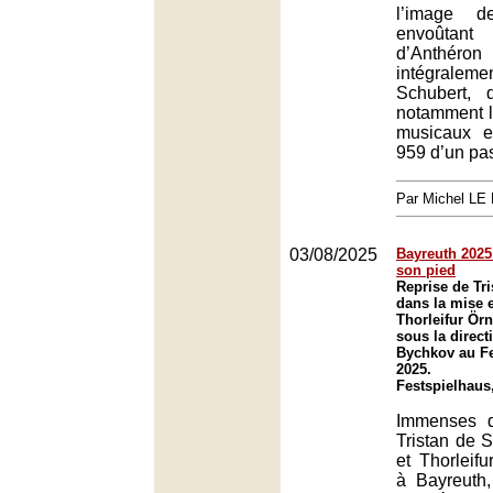
l’image d
envoûtant
d’Anthér
intégrale
Schubert, 
notamment 
musicaux e
959 d’un pas
Par Michel L
03/08/2025
Bayreuth 2025
son pied
Reprise de Tr
dans la mise 
Thorleifur Ör
sous la direc
Bychkov au Fe
2025.
Festspielhaus
Immenses q
Tristan de
et Thorleif
à Bayreuth