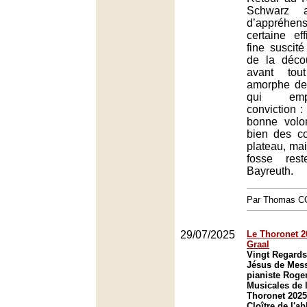
Schwarz 
d’appréhe
certaine eff
fine suscité 
de la décou
avant tou
amorphe d
qui emp
conviction :
bonne volo
bien des co
plateau, mai
fosse res
Bayreuth.
Par Thomas 
29/07/2025
Le Thoronet 2
Graal
Vingt Regards 
Jésus de Mess
pianiste Roge
Musicales de 
Thoronet 2025
Cloître de l'a