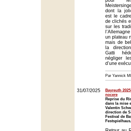
pour le
Meistersing
dont la jol
est le cadr
de clichés e
sur les trad
l’Allemagne
un plateau 
mais de bel
la directi
Gatti héd
négliger l
d’une exécut
Par Yannick 
31/07/2025
Bayreuth 2025
nocere
Reprise du R
dans la mise 
Valentin Schw
direction de 
Festival de Ba
Festspielhaus
Retour au R