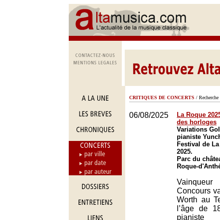
CRITIQUES DE CONCERTS
/ Recherche 
06/08/2025
La Roque 2025 
des horloges
Variations Gol
pianiste Yunc
Festival de L
2025.
Parc du châte
Roque-d'Anth
Vainqueur 
Concours va
Worth au T
l’âge de 1
pianiste