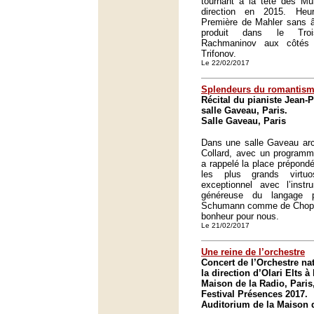
tournant à la tête des Mün
direction en 2015. Heu
Première de Mahler sans â
produit dans le Tro
Rachmaninov aux côtés 
Trifonov.
Le 22/02/2017
Splendeurs du romantis
Récital du pianiste Jean-P
salle Gaveau, Paris.
Salle Gaveau, Paris
Dans une salle Gaveau arc
Collard, avec un programm
a rappelé la place prépondé
les plus grands virtuo
exceptionnel avec l’instr
généreuse du langage p
Schumann comme de Chopi
bonheur pour nous.
Le 21/02/2017
Une reine de l’orchestre
Concert de l’Orchestre na
la direction d’Olari Elts à
Maison de la Radio, Paris
Festival Présences 2017.
Auditorium de la Maison d