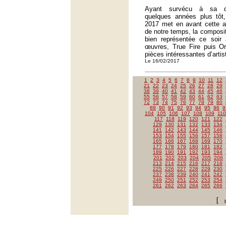
Ayant survécu à sa di
quelques années plus tôt,
2017 met en avant cette a
de notre temps, la composit
bien représentée ce soir
œuvres, True Fire puis Or
pièces intéressantes d’artis
Le 16/02/2017
1
2
3
4
5
6
7
8
9
10
11
12
21
22
23
24
25
26
27
28
29
38
39
40
41
42
43
44
45
46
55
56
57
58
59
60
61
62
63
72
73
74
75
76
77
78
79
80
89
90
91
92
93
94
95
96
9
104
105
106
107
108
109
110
117
118
119
120
121
122
129
130
131
132
133
134
141
142
143
144
145
146
153
154
155
156
157
158
165
166
167
168
169
170
177
178
179
180
181
182
189
190
191
192
193
194
201
202
203
204
205
206
213
214
215
216
217
218
225
226
227
228
229
230
237
238
239
240
241
242
249
250
251
252
253
254
261
262
263
264
265
266
[