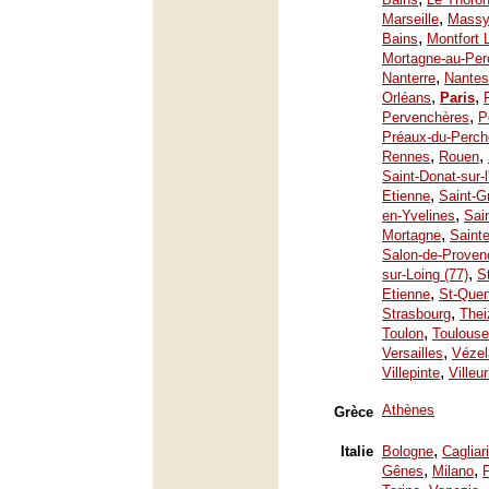
,
Marseille
Mass
,
Bains
Montfort 
Mortagne-au-Per
,
Nanterre
Nantes
,
,
Orléans
Paris
,
Pervenchères
P
Préaux-du-Perch
,
,
Rennes
Rouen
Saint-Donat-sur-
,
Etienne
Saint-G
,
en-Yvelines
Sai
,
Mortagne
Saint
Salon-de-Proven
,
sur-Loing (77)
S
,
Etienne
St-Quen
,
Strasbourg
Thei
,
Toulon
Toulouse
,
Versailles
Vézel
,
Villepinte
Villeu
Athènes
Grèce
,
Italie
Bologne
Cagliari
,
,
Gênes
Milano