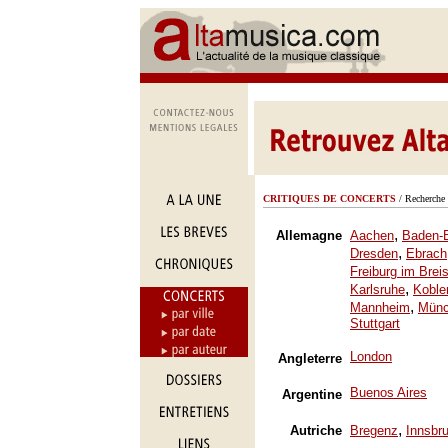
CRITIQUES DE CONCERTS
/ Recherche 
,
Allemagne
Aachen
Baden-
,
Dresden
Ebrach
Freiburg im Brei
,
Karlsruhe
Koble
,
Mannheim
Mün
Stuttgart
London
Angleterre
Buenos Aires
Argentine
,
Autriche
Bregenz
Innsbr