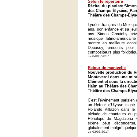
Selon le répertoire
Récital du pianiste Simon
des Champs-Élysées, Pari
Théâtre des Champs-Élysé
Lycées français du Mexique
ans, son enfance et sa jeu
ans Simon Ghraichy privi
musique latino-américaine
montre en meilleure conni
Debussy, présents pour 
compositeurs plus folklori
Le 04/03/2017
Retour de manivelle
Nouvelle production du R
Monteverdi dans une mis
Clément et sous la direc
Haïm au Théâtre des Cham
Théâtre des Champs-Élysé
C'est l'événement parisien 
un Retour d'Ulysse sign
Rolando Villazón dans le r
pléiade de chanteurs au p
Pénélope de Magdalena 
scène peut déconcerter
globalement malgré quelque
Le 03/03/2017