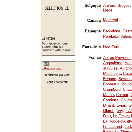
,
,
Belgique
Anvers
Bruges
Liège
Montréal
Canada
,
Espagne
Barcelone
Caste
,
Perelada
Valenc
Pour recevoir notre
New York
Etats-Unis
bulletin régulier,
saisissez votre e-mail :
France
Aix-en-Provence
,
Angoulême
Arle
,
sur-Oise
Avigno
d�sinscription
,
Messieurs
Bazo
,
Beaune
Besanç
,
Bordeaux
Boulo
,
Chambord
Chât
,
,
Marne
Colmar
,
Condette
Courb
,
,
Dinard
Évian
Ge
,
,
Illkirch
Ivry
L'A
,
,
Dieu
La Grave
La Roque-d'Anth
,
Le Lautaret
Le 
,
Bains
Le Thoron