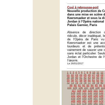
Così à rebrousse-poil
Nouvelle production de Co
dans une mise en scène 
Keersmaeker et sous la di
Jordan à l’Opéra national 
Palais Garnier, Paris
Absence de direction d’
ridicule, décor inadéquat, 
de l’Opéra de Paris v
Keersmaeker est une accu
lourdeurs et de prétent
vainement de sauver une dis
sans éclat particulier. Seul
Jordan et l’Orchestre de l
l’œuvre.
Le 26/01/2017
1
2
3
4
5
6
7
8
9
10
11
12
21
22
23
24
25
26
27
28
29
38
39
40
41
42
43
44
45
46
55
56
57
58
59
60
61
62
63
72
73
74
75
76
77
78
79
80
89
90
91
92
93
94
95
96
9
104
105
106
107
108
109
110
117
118
119
120
121
122
129
130
131
132
133
134
141
142
143
144
145
146
153
154
155
156
157
158
165
166
167
168
169
170
177
178
179
180
181
182