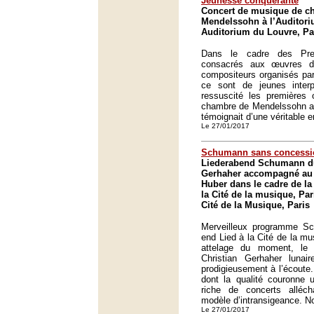
Jeunesse conquérante
Concert de musique de c
Mendelssohn à l’Auditori
Auditorium du Louvre, Pa
Dans le cadre des Pre
consacrés aux œuvres d
compositeurs organisés par
ce sont de jeunes interp
ressuscité les première
chambre de Mendelssohn a
témoignait d’une véritable 
Le 27/01/2017
Schumann sans concessi
Liederabend Schumann du
Gerhaher accompagné au 
Huber dans le cadre de la 
la Cité de la musique, Par
Cité de la Musique, Paris
Merveilleux programme S
end Lied à la Cité de la mu
attelage du moment, le
Christian Gerhaher luna
prodigieusement à l’écoute
dont la qualité couronne u
riche de concerts alléc
modèle d’intransigeance. Noi
Le 27/01/2017