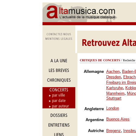
CRITIQUES DE CONCERTS
/ Recherche 
,
Allemagne
Aachen
Baden-
,
Dresden
Ebrach
Freiburg im Brei
,
Karlsruhe
Koble
,
Mannheim
Mün
Stuttgart
London
Angleterre
Buenos Aires
Argentine
,
Autriche
Bregenz
Innsbr