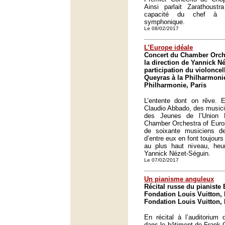
Ainsi parlait Zarathoustr
capacité du chef à a
symphonique.
Le 08/02/2017
L’Europe idéale
Concert du Chamber Orch
la direction de Yannick N
participation du violonce
Queyras à la Philharmonie
Philharmonie, Paris
L’entente dont on rêve. E
Claudio Abbado, des musici
des Jeunes de l’Union 
Chamber Orchestra of Europ
de soixante musiciens des
d’entre eux en font toujours
au plus haut niveau, heur
Yannick Nézet-Séguin.
Le 07/02/2017
Un pianisme anguleux
Récital russe du pianiste 
Fondation Louis Vuitton, 
Fondation Louis Vuitton, 
En récital à l’auditorium 
dans le bâtiment de Frank 