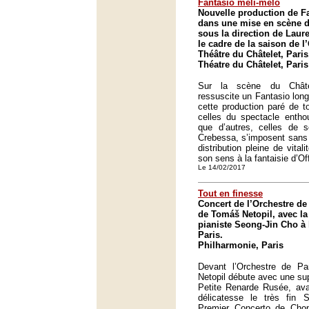
Fantasio méli-mélo
Nouvelle production de F
dans une mise en scène d
sous la direction de Lau
le cadre de la saison de 
Théâtre du Châtelet, Paris
Théatre du Châtelet, Paris
Sur la scène du Châte
ressuscite un Fantasio lo
cette production paré de t
celles du spectacle entho
que d’autres, celles de s
Crebessa, s’imposent sans 
distribution pleine de vita
son sens à la fantaisie d’O
Le 14/02/2017
Tout en finesse
Concert de l’Orchestre de 
de Tomáš Netopil, avec la
pianiste Seong-Jin Cho à
Paris.
Philharmonie, Paris
Devant l’Orchestre de P
Netopil débute avec une sup
Petite Renarde Rusée, av
délicatesse le très fin
Premier Concerto de Chop