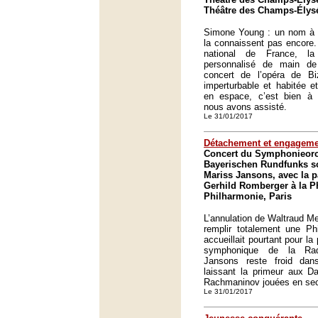
Théâtre des Champs-Élysé
Simone Young : un nom à r
la connaissent pas encore. 
national de France, l
personnalisé de main de
concert de l’opéra de Bi
imperturbable et habitée 
en espace, c’est bien à 
nous avons assisté.
Le 31/01/2017
Détachement et engageme
Concert du Symphonieorc
Bayerischen Rundfunks so
Mariss Jansons, avec la pa
Gerhild Romberger à la P
Philharmonie, Paris
L’annulation de Waltraud Me
remplir totalement une Ph
accueillait pourtant pour la
symphonique de la Rad
Jansons reste froid dans 
laissant la primeur aux 
Rachmaninov jouées en sec
Le 31/01/2017