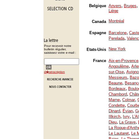
,
,
Belgique
Anvers
Bruges
Liège
Montréal
Canada
,
Espagne
Barcelone
Caste
,
Perelada
Valenc
Pour recevoir notre
New York
Etats-Unis
bulletin régulier,
saisissez votre e-mail :
France
Aix-en-Provence
,
Angoulême
Arle
,
sur-Oise
Avigno
d�sinscription
,
Messieurs
Bazo
,
Beaune
Besanç
,
Bordeaux
Boulo
,
Chambord
Chât
,
,
Marne
Colmar
,
Condette
Courb
,
,
Dinard
Évian
Ge
,
,
Illkirch
Ivry
L'A
,
,
Dieu
La Grave
La Roque-d'Anth
,
Le Lautaret
Le 
,
Bains
Le Thoron