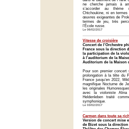
ne cherche jamais à arr
s’accorder au thème r
Chtchoukine, ni en termes
œuvres exigeantes de Proko
termes de jeu, très perc
l’École russe.
Le 06/02/2017
Vitesse de croisière
Concert de l’Orchestre p
France sous la direction 
la participation de la vio
à l’auditorium de la Mais
Auditorium de la Maison d
Pour son premier concert 
prolongation à la tête du 
France jusqu’en 2022, Mik
magnifique Nocturne de Je
les originales Humoresqu
avec la violoniste Alin
Heldenleben traité com
symphonique.
Le 03/02/2017
Carmen dans toute sa ric
Version de concert mise 
de Bizet sous la directi
Théâtre des Champs-Élysé