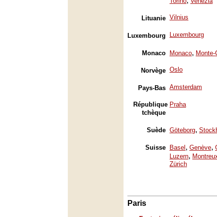
,
Torino
Venezia
Vilnius
Lituanie
Luxembourg
Luxembourg
,
Monaco
Monaco
Monte-
Oslo
Norvège
Amsterdam
Pays-Bas
République
Praha
tchèque
,
Suède
Göteborg
Stock
,
,
Suisse
Basel
Genève
,
Luzern
Montreu
Zürich
Paris