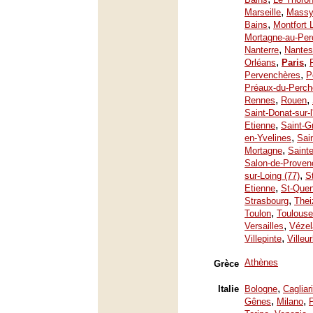
,
Marseille
Mass
,
Bains
Montfort 
Mortagne-au-Per
,
Nanterre
Nantes
,
,
Orléans
Paris
,
Pervenchères
P
Préaux-du-Perch
,
,
Rennes
Rouen
Saint-Donat-sur-
,
Etienne
Saint-G
,
en-Yvelines
Sai
,
Mortagne
Saint
Salon-de-Proven
,
sur-Loing (77)
S
,
Etienne
St-Quen
,
Strasbourg
Thei
,
Toulon
Toulouse
,
Versailles
Vézel
,
Villepinte
Villeu
Athènes
Grèce
,
Italie
Bologne
Cagliari
,
,
Gênes
Milano