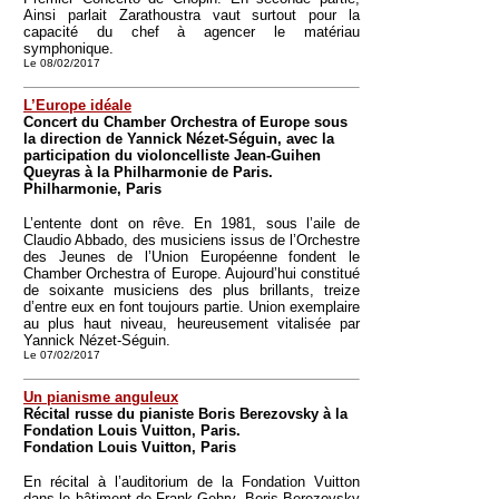
Ainsi parlait Zarathoustra vaut surtout pour la
capacité du chef à agencer le matériau
symphonique.
Le 08/02/2017
L’Europe idéale
Concert du Chamber Orchestra of Europe sous
la direction de Yannick Nézet-Séguin, avec la
participation du violoncelliste Jean-Guihen
Queyras à la Philharmonie de Paris.
Philharmonie, Paris
L’entente dont on rêve. En 1981, sous l’aile de
Claudio Abbado, des musiciens issus de l’Orchestre
des Jeunes de l’Union Européenne fondent le
Chamber Orchestra of Europe. Aujourd’hui constitué
de soixante musiciens des plus brillants, treize
d’entre eux en font toujours partie. Union exemplaire
au plus haut niveau, heureusement vitalisée par
Yannick Nézet-Séguin.
Le 07/02/2017
Un pianisme anguleux
Récital russe du pianiste Boris Berezovsky à la
Fondation Louis Vuitton, Paris.
Fondation Louis Vuitton, Paris
En récital à l’auditorium de la Fondation Vuitton
dans le bâtiment de Frank Gehry, Boris Berezovsky