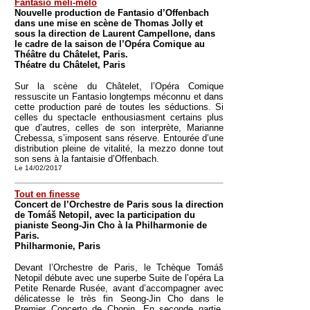
Fantasio méli-mélo
Nouvelle production de Fantasio d’Offenbach
dans une mise en scène de Thomas Jolly et
sous la direction de Laurent Campellone, dans
le cadre de la saison de l’Opéra Comique au
Théâtre du Châtelet, Paris.
Théatre du Châtelet, Paris
Sur la scène du Châtelet, l’Opéra Comique
ressuscite un Fantasio longtemps méconnu et dans
cette production paré de toutes les séductions. Si
celles du spectacle enthousiasment certains plus
que d’autres, celles de son interprète, Marianne
Crebessa, s’imposent sans réserve. Entourée d’une
distribution pleine de vitalité, la mezzo donne tout
son sens à la fantaisie d’Offenbach.
Le 14/02/2017
Tout en finesse
Concert de l’Orchestre de Paris sous la direction
de Tomáš Netopil, avec la participation du
pianiste Seong-Jin Cho à la Philharmonie de
Paris.
Philharmonie, Paris
Devant l’Orchestre de Paris, le Tchèque Tomáš
Netopil débute avec une superbe Suite de l’opéra La
Petite Renarde Rusée, avant d’accompagner avec
délicatesse le très fin Seong-Jin Cho dans le
Premier Concerto de Chopin. En seconde partie,