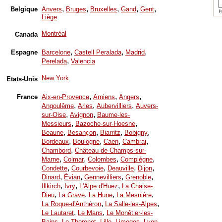
,
,
,
,
,
Belgique
Anvers
Bruges
Bruxelles
Gand
Gent
(e
Liège
Montréal
Canada
,
,
,
Espagne
Barcelone
Castell Peralada
Madrid
,
Perelada
Valencia
New York
Etats-Unis
,
,
,
France
Aix-en-Provence
Amiens
Angers
,
,
,
Angoulême
Arles
Aubervilliers
Auvers-
,
,
sur-Oise
Avignon
Baume-les-
,
,
Messieurs
Bazoche-sur-Hoesne
,
,
,
,
Beaune
Besançon
Biarritz
Bobigny
,
,
,
,
Bordeaux
Boulogne
Caen
Cambrai
,
Chambord
Château de Champs-sur-
,
,
,
,
Marne
Colmar
Colombes
Compiègne
,
,
,
,
Condette
Courbevoie
Deauville
Dijon
,
,
,
,
Dinard
Évian
Gennevilliers
Grenoble
,
,
,
Illkirch
Ivry
L'Alpe d'Huez
La Chaise-
,
,
,
,
Dieu
La Grave
La Hune
La Mesnière
,
,
La Roque-d'Anthéron
La Salle-les-Alpes
,
,
Le Lautaret
Le Mans
Le Monêtier-les-
,
,
,
,
,
Bains
Le Thoronet
Lille
Limoges
Lyon