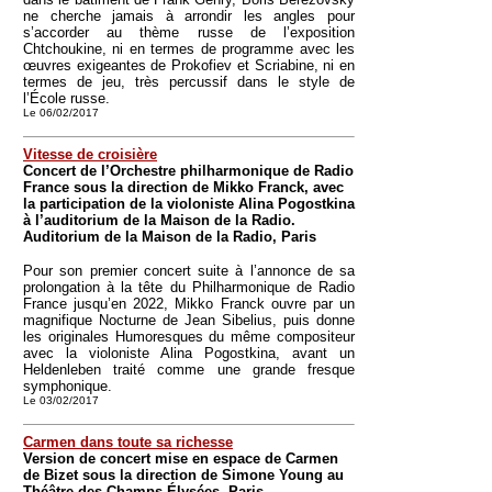
ne cherche jamais à arrondir les angles pour
s’accorder au thème russe de l’exposition
Chtchoukine, ni en termes de programme avec les
œuvres exigeantes de Prokofiev et Scriabine, ni en
termes de jeu, très percussif dans le style de
l’École russe.
Le 06/02/2017
Vitesse de croisière
Concert de l’Orchestre philharmonique de Radio
France sous la direction de Mikko Franck, avec
la participation de la violoniste Alina Pogostkina
à l’auditorium de la Maison de la Radio.
Auditorium de la Maison de la Radio, Paris
Pour son premier concert suite à l’annonce de sa
prolongation à la tête du Philharmonique de Radio
France jusqu’en 2022, Mikko Franck ouvre par un
magnifique Nocturne de Jean Sibelius, puis donne
les originales Humoresques du même compositeur
avec la violoniste Alina Pogostkina, avant un
Heldenleben traité comme une grande fresque
symphonique.
Le 03/02/2017
Carmen dans toute sa richesse
Version de concert mise en espace de Carmen
de Bizet sous la direction de Simone Young au
Théâtre des Champs-Élysées, Paris.