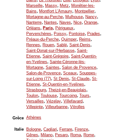
,
,
,
Marseille
Massy
Metz
Monêtier-les-
,
,
,
Bains
Montfort L'Amaury
Montpellier
,
,
,
Mortagne-au-Perche
Mulhouse
Nancy
,
,
,
,
,
Nanterre
Nantes
Naves
Nice
Orange
,
,
,
Orléans
Paris
Périgueux
,
,
,
,
Pervenchères
Poissy
Pontoise
Prades
,
,
,
Préaux-du-Perche
Quimper
Reims
,
,
,
,
Rennes
Rouen
Sablé
Saint-Denis
,
Saint-Donat-sur-l'Herbasse
Saint-
,
,
Etienne
Saint-Grégoire
Saint-Quentin-
,
en-Yvelines
Sainte-Céronne-lès-
,
,
,
Mortagne
Saintes
Salon de Provence
,
,
Salon-de-Provence
Sceaux
Souppes-
,
,
,
sur-Loing (77)
St Denis
St-Claude
St-
,
,
Etienne
St-Quentin-en-Yvelines
,
,
Strasbourg
Theizé-en-Beaujolais
,
,
,
,
Toulon
Toulouse
Tourcoing
Tours
,
,
,
Versailles
Vézelay
Villefavard
,
,
Villepinte
Villeurbanne
Vitrolles
Athènes
Grèce
,
,
,
,
Italie
Bologne
Cagliari
Ferrare
Firenze
,
,
,
,
,
Gênes
Milano
Pesaro
Roma
Rome