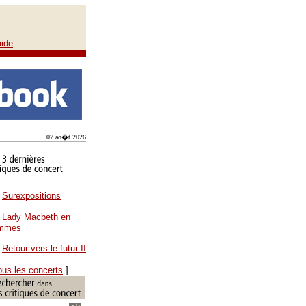
aide
07 ao�t 2026
Surexpositions
Lady Macbeth en
ammes
Retour vers le futur II
ous les concerts
]