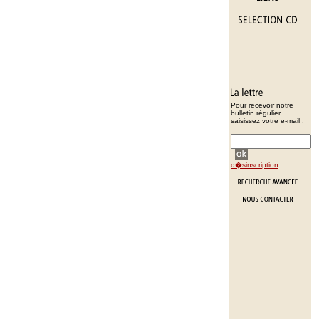
Pour recevoir notre
bulletin régulier,
saisissez votre e-mail :
d�sinscription