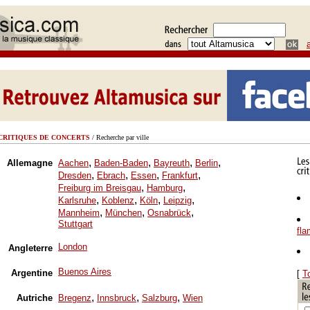
CRITIQUES DE CONCERTS
/ Recherche par ville
,
,
,
,
Allemagne
Aachen
Baden-Baden
Bayreuth
Berlin
,
,
,
,
Dresden
Ebrach
Essen
Frankfurt
,
,
Freiburg im Breisgau
Hamburg
,
,
,
,
Karlsruhe
Koblenz
Köln
Leipzig
,
,
,
Mannheim
München
Osnabrück
Stuttgart
fl
London
Angleterre
Buenos Aires
Argentine
[
T
,
,
,
Autriche
Bregenz
Innsbruck
Salzburg
Wien