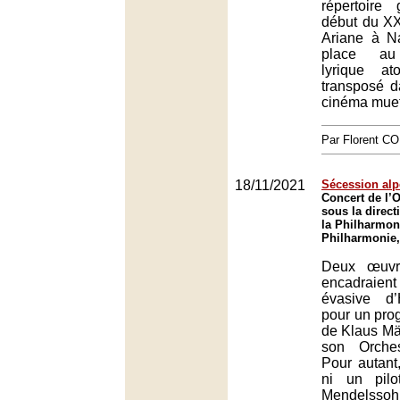
répertoire
début du XX
Ariane à Na
place au 
lyrique at
transposé d
cinéma muet
Par Florent 
18/11/2021
Sécession alp
Concert de l’O
sous la direct
la Philharmon
Philharmonie,
Deux œuvre
encadraient
évasive d’
pour un pr
de Klaus Mäk
son Orche
Pour autant,
ni un pil
Mendelssohn