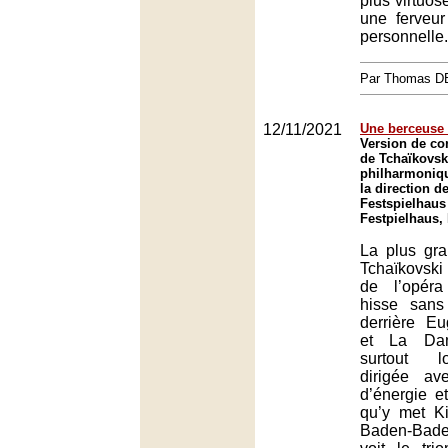
plus virtuos
une ferveur
personnelle.
Par Thomas 
12/11/2021
Une berceuse p
Version de co
de Tchaïkovski
philharmoniqu
la direction d
Festspielhaus
Festpielhaus,
La plus gra
Tchaïkovsk
de l’opéra
hisse sans
derrière E
et La Da
surtout l
dirigée a
d’énergie e
qu’y met Ki
Baden-Baden,