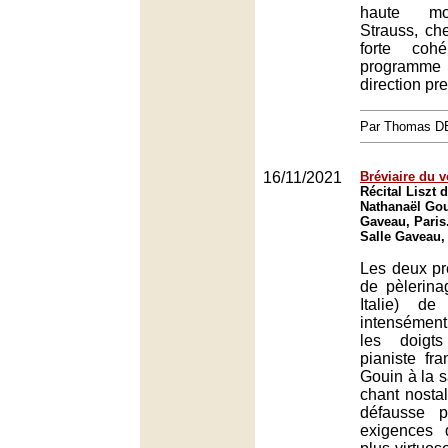
haute mo
Strauss, ch
forte coh
program
direction pr
Par Thomas 
16/11/2021
Bréviaire du 
Récital Liszt 
Nathanaël Gou
Gaveau, Paris
Salle Gaveau,
Les deux p
de pèlerina
Italie) de
intensémen
les doigt
pianiste fr
Gouin à la 
chant nosta
défausse 
exigences 