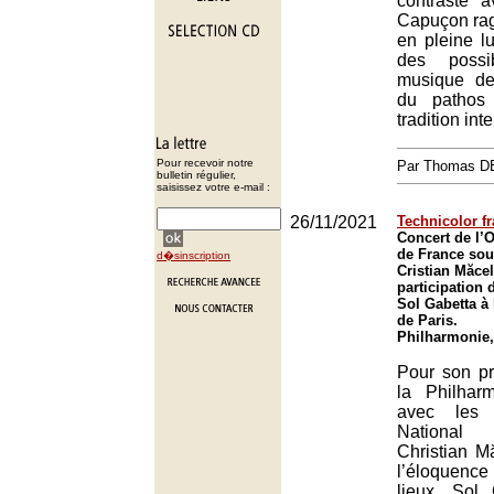
contraste 
Capuçon rag
en pleine l
des possi
musique de
du pathos
tradition inte
Pour recevoir notre
Par Thomas 
bulletin régulier,
saisissez votre e-mail :
26/11/2021
Technicolor f
Concert de l’O
de France sous
d�sinscription
Cristian Măcel
participation d
Sol Gabetta à
de Paris.
Philharmonie,
Pour son pr
la Philhar
avec les 
National
Christian M
l’éloquen
lieux. Sol