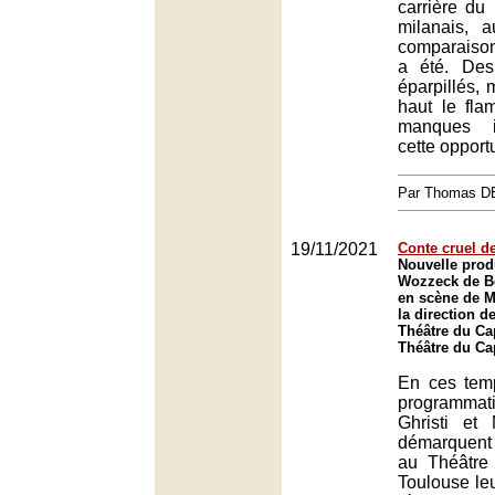
carrière du
milanais, 
comparaison 
a été. Des 
éparpillés, 
haut le fla
manques i
cette opport
Par Thomas 
19/11/2021
Conte cruel d
Nouvelle prod
Wozzeck de B
en scène de M
la direction 
Théâtre du Ca
Théâtre du Ca
En ces tem
programmati
Ghristi et
démarquent
au Théâtre
Toulouse leu