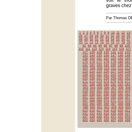
voit le tr
graves chez
Par Thomas 
1
2
3
4
5
6
7
8
9
10
11
12
13
26
27
28
29
30
31
32
33
34
35
48
49
50
51
52
53
54
55
56
57
70
71
72
73
74
75
76
77
78
79
92
93
94
95
96
97
98
99
100
110
111
112
113
114
115
116
117
127
128
129
130
131
132
133
143
144
145
146
147
148
149
159
160
161
162
163
164
165
175
176
177
178
179
180
181
191
192
193
194
195
196
197
207
208
209
210
211
212
213
223
224
225
226
227
228
229
239
240
241
242
243
244
245
255
256
257
258
259
260
261
271
272
273
274
275
276
277
287
288
289
290
291
292
293
303
304
305
306
307
308
309
319
320
321
322
323
324
325
335
336
337
338
339
340
341
351
352
353
354
355
356
357
367
368
369
370
371
372
373
383
384
385
386
387
388
389
399
400
401
402
403
404
405
415
416
417
418
419
420
421
431
432
433
434
435
436
437
447
448
449
450
451
452
453
463
464
465
466
467
468
469