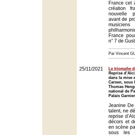
France cet 
création f
nouvelle p
avant de pro
musiciens 
philharmo
France pou
n° 7 de Gust
Par Vincent G
25/11/2021
Le triomphe 
Reprise d’Alc
dans la mise 
Carsen, sous l
Thomas Henge
national de Pa
Palais Garnier
Jeanine De
talent, ne d
reprise d’Al
décors et d
en scène pa
sous les 