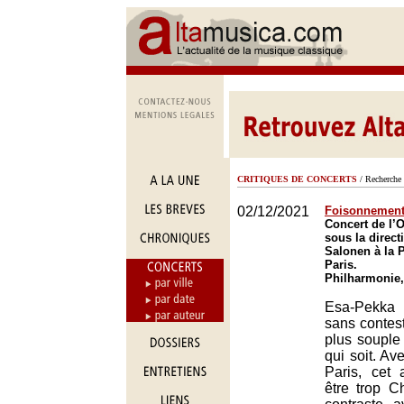
CRITIQUES DE CONCERTS
/ Recherche 
02/12/2021
Foisonnement
Concert de l’O
sous la direc
Salonen à la 
Paris.
Philharmonie,
Esa-Pekka
sans contest
plus souple 
qui soit. Av
Paris, cet a
être trop C