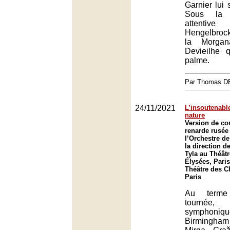
Garnier lui 
Sous la h
attentiv
Hengelbrock,
la Morga
Devieilhe 
palme.
Par Thomas 
24/11/2021
L’insoutenable
nature
Version de con
renarde rusée
l’Orchestre d
la direction d
Tyla au Théât
Élysées, Paris
Théâtre des 
Paris
Au terme
tournée,
symphonique
Birmingha