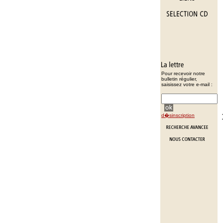
Pour recevoir notre
bulletin régulier,
saisissez votre e-mail :
d�sinscription