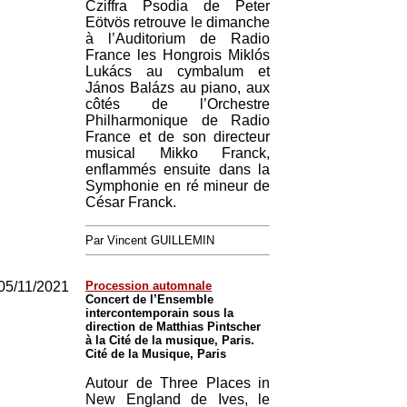
Cziffra Psodia de Peter
Eötvös retrouve le dimanche
à l’Auditorium de Radio
France les Hongrois Miklós
Lukács au cymbalum et
János Balázs au piano, aux
côtés de l’Orchestre
Philharmonique de Radio
France et de son directeur
musical Mikko Franck,
enflammés ensuite dans la
Symphonie en ré mineur de
César Franck.
Par Vincent GUILLEMIN
05/11/2021
Procession automnale
Concert de l’Ensemble
intercontemporain sous la
direction de Matthias Pintscher
à la Cité de la musique, Paris.
Cité de la Musique, Paris
Autour de Three Places in
New England de Ives, le