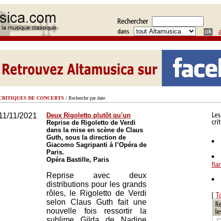
CRITIQUES DE CONCERTS
/ Recherche par date
11/11/2021
Deux Rigoletto plutôt qu’un
Reprise de Rigoletto de Verdi
dans la mise en scène de Claus
Guth, sous la direction de
Giacomo Sagripanti à l’Opéra de
Paris.
Opéra Bastille, Paris
fl
Reprise avec deux
distributions pour les grands
rôles, le Rigoletto de Verdi
[
T
selon Claus Guth fait une
nouvelle fois ressortir la
sublime Gilda de Nadine