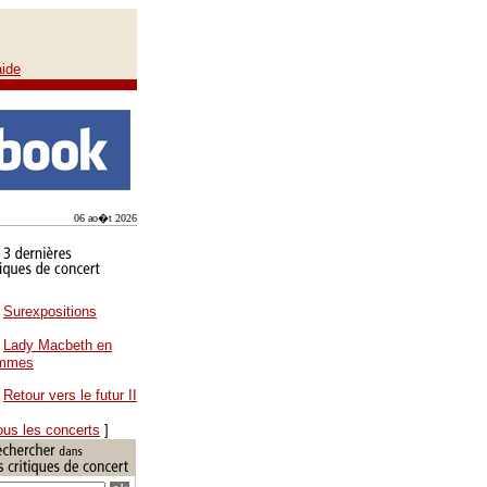
aide
06 ao�t 2026
Surexpositions
Lady Macbeth en
ammes
Retour vers le futur II
ous les concerts
]