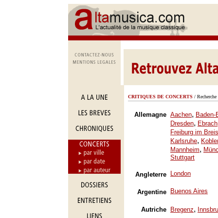
CRITIQUES DE CONCERTS
/ Recherche 
,
Allemagne
Aachen
Baden-
,
Dresden
Ebrach
Freiburg im Brei
,
Karlsruhe
Koble
,
Mannheim
Mün
Stuttgart
London
Angleterre
Buenos Aires
Argentine
,
Autriche
Bregenz
Innsbr