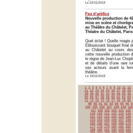
Le 22/11/2016
Feu d’artifice
Nouvelle production de 4
mise en scène et chorégr
au Théâtre du Châtelet, Pa
Théatre du Châtelet, Paris
Quel éclat ! Quelle magie p
Eblouissant bouquet final 
au Châtelet au cours des
cette nouvelle production 
le règne de Jean-Luc Chopl
et de détails d’une rare ru
ses acteurs avant la fer
théâtre.
Le 19/11/2016
1
2
3
4
5
6
7
8
9
10
11
12
21
22
23
24
25
26
27
28
29
38
39
40
41
42
43
44
45
46
55
56
57
58
59
60
61
62
63
72
73
74
75
76
77
78
79
80
89
90
91
92
93
94
95
96
9
104
105
106
107
108
109
110
117
118
119
120
121
122
129
130
131
132
133
134
141
142
143
144
145
146
153
154
155
156
157
158
165
166
167
168
169
170
177
178
179
180
181
182
189
190
191
192
193
194
201
202
203
204
205
206