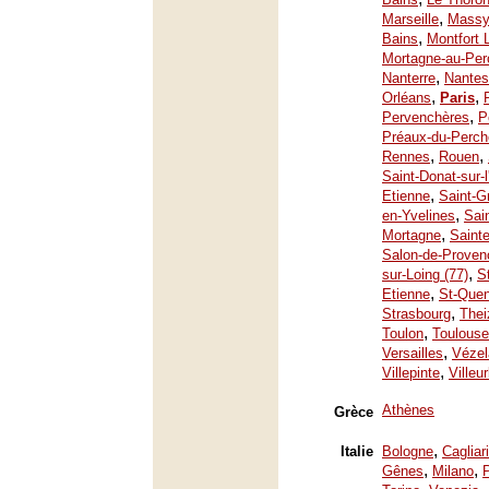
,
Marseille
Mass
,
Bains
Montfort 
Mortagne-au-Per
,
Nanterre
Nantes
,
,
Orléans
Paris
,
Pervenchères
P
Préaux-du-Perch
,
,
Rennes
Rouen
Saint-Donat-sur-
,
Etienne
Saint-G
,
en-Yvelines
Sai
,
Mortagne
Saint
Salon-de-Proven
,
sur-Loing (77)
S
,
Etienne
St-Quen
,
Strasbourg
Thei
,
Toulon
Toulouse
,
Versailles
Vézel
,
Villepinte
Villeu
Athènes
Grèce
,
Italie
Bologne
Cagliari
,
,
Gênes
Milano