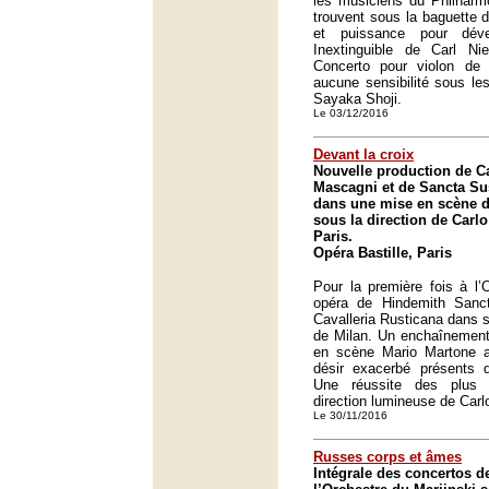
les musiciens du Philharm
trouvent sous la baguette
et puissance pour dév
Inextinguible de Carl Nie
Concerto pour violon de
aucune sensibilité sous le
Sayaka Shoji.
Le 03/12/2016
Devant la croix
Nouvelle production de Ca
Mascagni et de Sancta S
dans une mise en scène d
sous la direction de Carlo
Paris.
Opéra Bastille, Paris
Pour la première fois à l’
opéra de Hindemith San
Cavalleria Rusticana dans s
de Milan. Un enchaînement 
en scène Mario Martone 
désir exacerbé présents
Une réussite des plus 
direction lumineuse de Carlo
Le 30/11/2016
Russes corps et âmes
Intégrale des concertos d