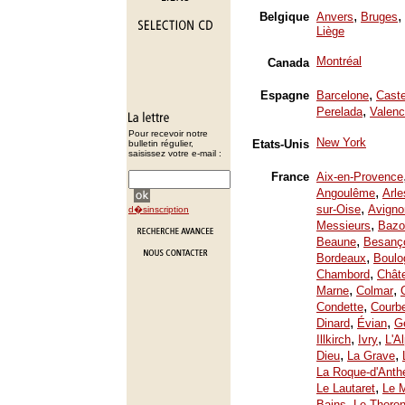
,
,
Belgique
Anvers
Bruges
Liège
Montréal
Canada
,
Espagne
Barcelone
Caste
,
Perelada
Valenc
Pour recevoir notre
New York
Etats-Unis
bulletin régulier,
saisissez votre e-mail :
France
Aix-en-Provence
,
Angoulême
Arle
,
sur-Oise
Avigno
d�sinscription
,
Messieurs
Bazo
,
Beaune
Besanç
,
Bordeaux
Boulo
,
Chambord
Chât
,
,
Marne
Colmar
,
Condette
Courb
,
,
Dinard
Évian
Ge
,
,
Illkirch
Ivry
L'A
,
,
Dieu
La Grave
La Roque-d'Anth
,
Le Lautaret
Le 
,
Bains
Le Thoron