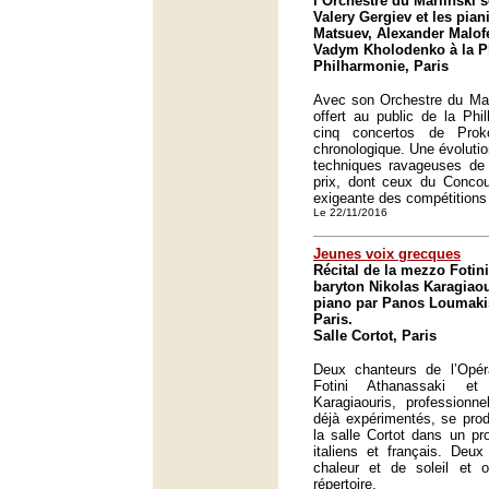
l’Orchestre du Mariinski s
Valery Gergiev et les pian
Matsuev, Alexander Malofe
Vadym Kholodenko à la Ph
Philharmonie, Paris
Avec son Orchestre du Mari
offert au public de la Phil
cinq concertos de Prok
chronologique. Une évoluti
techniques ravageuses de 
prix, dont ceux du Concou
exigeante des compétitions 
Le 22/11/2016
Jeunes voix grecques
Récital de la mezzo Fotin
baryton Nikolas Karagia
piano par Panos Loumakis 
Paris.
Salle Cortot, Paris
Deux chanteurs de l’Opé
Fotini Athanassaki et
Karagiaouris, professionn
déjà expérimentés, se prod
la salle Cortot dans un pr
italiens et français. Deux
chaleur et de soleil et 
répertoire.