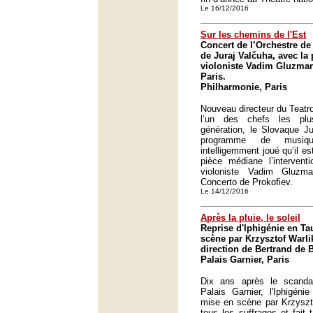
Le 16/12/2016
Sur les chemins de l'Est
Concert de l’Orchestre de 
de Juraj Valčuha, avec la 
violoniste Vadim Gluzman
Paris.
Philharmonie, Paris
Nouveau directeur du Teatr
l’un des chefs les pl
génération, le Slovaque J
programme de musiq
intelligemment joué qu’il es
pièce médiane l’interventi
violoniste Vadim Gluz
Concerto de Prokofiev.
Le 14/12/2016
Après la pluie, le soleil
Reprise d'Iphigénie en Ta
scène par Krzysztof Warli
direction de Bertrand de B
Palais Garnier, Paris
Dix ans après le scanda
Palais Garnier, l'Iphigén
mise en scène par Krzyszt
tous les suffrages et fait 