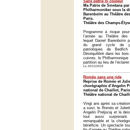
Sans patrie ni couleur
Ma Patrie de Smetana par
Philharmoniker sous la di
Barenboïm au Théâtre de
Paris.
Théâtre des Champs-Élysé
Programme à risque pour
l’année au Théâtre des
lequel Daniel Barenboïm p
du grand cycle de p
patriotiques de Bedřic
Déséquilibré dans les bois 
cuivres, le Philharmonique
partition au lieu de l’éclairer.
Le 20/12/2016
Roméo sans une ride
Reprise de Roméo et Julie
chorégraphie d’Angelin Pr
national de Chaillot, Paris
Théâtre national de Chaill
Vingt ans après sa création
a suivi, le Roméo et Juliet
Angelin Preljocaj et le des
tout aussi surprenan
remarquable et la chorégr
bénéficie. Un spectacle tou
fin d’année au Théâtre natio