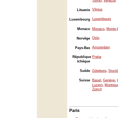
,
Torino
Venezia
Vilnius
Lituanie
Luxembourg
Luxembourg
,
Monaco
Monaco
Monte-
Oslo
Norvège
Amsterdam
Pays-Bas
République
Praha
tchèque
,
Suède
Göteborg
Stock
,
,
Suisse
Basel
Genève
,
Luzern
Montreu
Zürich
Paris