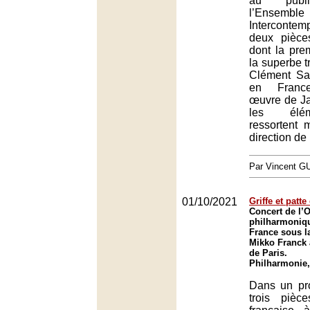
au publi
l’Ensemble
Intercontemp
deux pièce
dont la pre
la superbe t
Clément Sau
en France
œuvre de Ja
les élém
ressortent 
direction de
Par Vincent G
01/10/2021
Griffe et patte
Concert de l’
philharmoniq
France sous la
Mikko Franck 
de Paris.
Philharmonie,
Dans un pr
trois piè