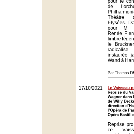
pour le con
de l’orc
Philharmon
Théâtre 
Élysées. D
pour Mi 
Renée Flemi
timbre légen
le Bruckner
radicalis
instaurée j
Wand à Ham
Par Thomas 
17/10/2021
Le Vaisseau p
Reprise du Va
Wagner dans l
de Willy Decke
direction d’H
l’Opéra de Par
Opéra Bastille
Reprise pro
ce Vaiss