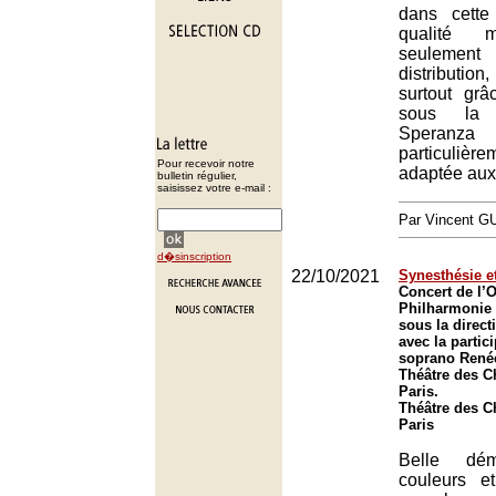
dans cett
qualité m
seulemen
distributio
surtout grâ
sous la 
Speranza
particuli
Pour recevoir notre
adaptée aux 
bulletin régulier,
saisissez votre e-mail :
Par Vincent G
d�sinscription
22/10/2021
Synesthésie et
Concert de l’O
Philharmonie 
sous la direct
avec la partic
soprano René
Théâtre des 
Paris.
Théâtre des 
Paris
Belle dém
couleurs e