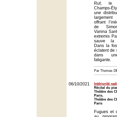
Ruf, le 
Champs-Él
une distrib
largement
offrant l’i
de Simon
Vanina Sant
extremis Pat
sauve la r
Dans la fos
éclatent de 
dans une
fatigante.
Par Thomas 
06/10/2021
Intériorité rad
Récital du pia
Théâtre des 
Paris.
Théâtre des 
Paris
Fugues et o
au progra