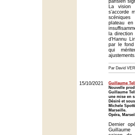
parisien sig
La vision 
s'accorde 
scéniques
plateau en 
insuffisamm
la direction
d'Hannu Li
par le fond
qui mérit
ajustements
Par David VE
15/10/2021
Guillaume Tell
Nouvelle prod
Guillaume Tel
une mise en s
Désiré et sous
Michele Spotti
Marseille.
Opéra, Marsei
Dernier op
Guillaume