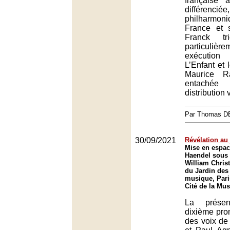
française à
différenci
philharmo
France et 
Franck tr
particuliè
exécutio
L’Enfant et 
Maurice R
entach
distribution
Par Thomas 
30/09/2021
Révélation au 
Mise en espac
Haendel sous 
William Christ
du Jardin des 
musique, Pari
Cité de la Mus
La présen
dixième pro
des voix de 