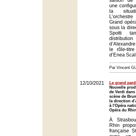
saison de 
une configur
la situat
L’orchestre
Grand opéra
sous la dire
Spotti t
distribu
d’Alexandr
le rôle-titr
d’Enea Scal
Par Vincent G
12/10/2021
Le grand par
Nouvelle produ
de Verdi dans
scène de Brun
la direction d
à l'Opéra nati
Opéra du Rhin
À Strasbou
Rhin propo
française St