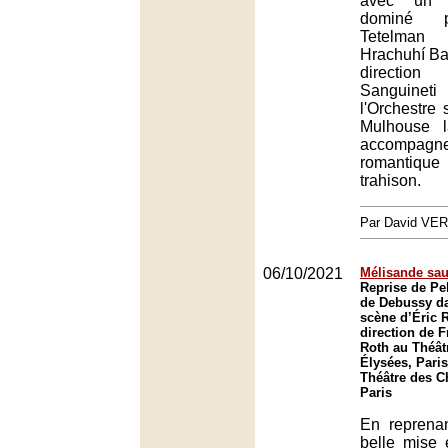
avec un p
dominé p
Tetelman 
Hrachuhí Ba
directi
Sanguin
l'Orchestre
Mulhouse l
accompag
romantique e
trahison.
Par David VE
06/10/2021
Mélisande sa
Reprise de Pe
de Debussy da
scène d’Éric R
direction de F
Roth au Théâ
Élysées, Paris
Théâtre des 
Paris
En reprena
belle mise 