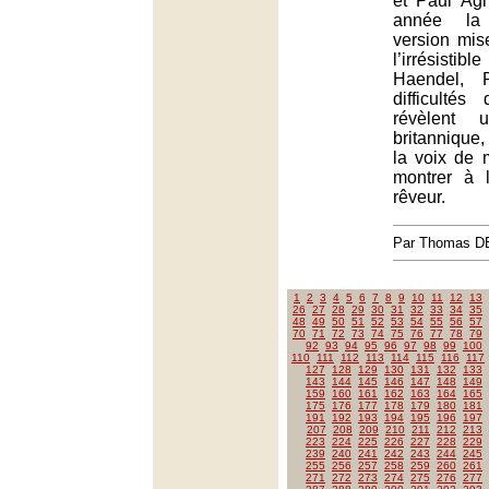
et Paul Ag
année la
version mi
l’irrésist
Haendel, 
difficultés
révèlent u
britannique,
la voix de 
montrer à l
rêveur.
Par Thomas 
1
2
3
4
5
6
7
8
9
10
11
12
13
26
27
28
29
30
31
32
33
34
35
48
49
50
51
52
53
54
55
56
57
70
71
72
73
74
75
76
77
78
79
92
93
94
95
96
97
98
99
100
110
111
112
113
114
115
116
117
127
128
129
130
131
132
133
143
144
145
146
147
148
149
159
160
161
162
163
164
165
175
176
177
178
179
180
181
191
192
193
194
195
196
197
207
208
209
210
211
212
213
223
224
225
226
227
228
229
239
240
241
242
243
244
245
255
256
257
258
259
260
261
271
272
273
274
275
276
277