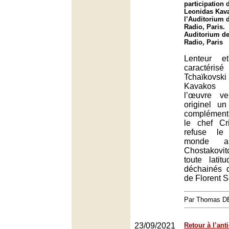
participation 
Leonidas Kav
l’Auditorium 
Radio, Paris.
Auditorium de
Radio, Paris
Lenteur e
caractérisé
Tchaïkovs
Kavakos
l’œuvre ve
originel u
complément
le chef Cr
refuse le
monde am
Chostakovi
toute latit
déchainés 
de Florent S
Par Thomas 
23/09/2021
Retour à l’ant