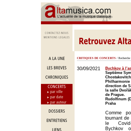
CRITIQUES DE CONCERTS
/ Recherche 
30/09/2021
Bychkov à l’a
Septième Sym
Chostakovitch
Philharmonie 
direction de
la salle Dvoř
de Prague.
Rudolfinum (D
Praha
Comme pou
tournant de 
le Covid
Bychkov o