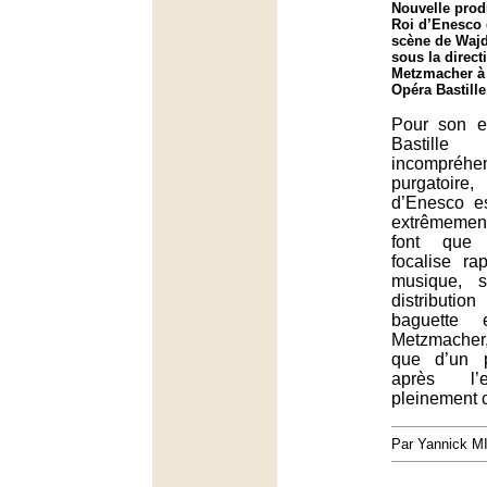
Nouvelle prod
Roi d’Enesco
scène de Waj
sous la direct
Metzmacher à 
Opéra Bastille
Pour son e
Bastill
incompréhen
purgatoi
d’Enesco es
extrêmement
font que 
focalise ra
musique, 
distributi
baguette 
Metzmacher
que d’un p
après l’e
pleinement 
Par Yannick 