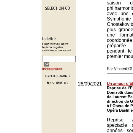
saison de
philharmo
avec une œ
Symphonie
Chostakovit
plus grand
une format
coordonnée 
Pour recevoir notre
préparée 
bulletin régulier,
pendant l
saisissez votre e-mail :
premier mo
Par Vincent G
d�sinscription
28/09/2021
Un amour d’él
Reprise de l’E
Donizetti dan
de Laurent Pel
direction de 
à l’Opéra de P
Opéra Bastille
Reprise v
spectacle 
années se