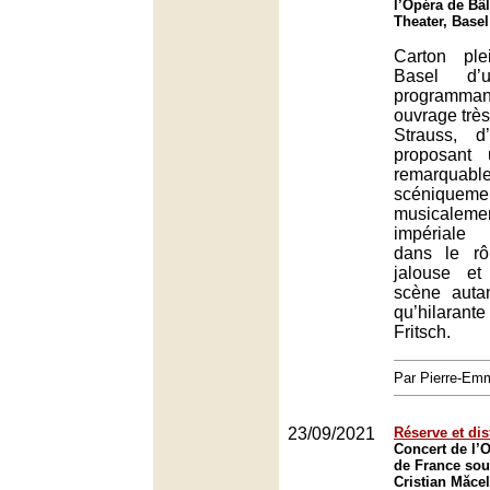
l’Opéra de Bâl
Theater, Basel
Carton pl
Basel d’
programma
ouvrage très
Strauss, d
proposant 
remarq
scéniq
musicalem
impériale 
dans le rô
jalouse e
scène autan
qu’hilara
Fritsch.
Par Pierre-E
23/09/2021
Réserve et dis
Concert de l’O
de France sous
Cristian Măcel