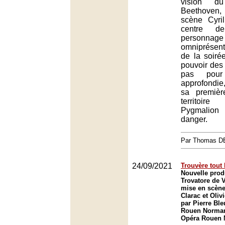
vision d
Beethoven,
scène Cyri
centre d
personnag
omniprésen
de la soiré
pouvoir des
pas pour
approfondie,
sa premièr
territoire
Pygmalion
danger.
Par Thomas 
24/09/2021
Trouvère tout
Nouvelle produ
Trovatore de 
mise en scène
Clarac et Oliv
par Pierre Ble
Rouen Norman
Opéra Rouen 