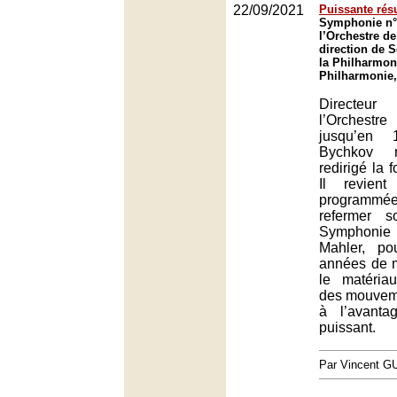
22/09/2021
Puissante rés
Symphonie n° 
l’Orchestre de
direction de
la Philharmon
Philharmonie,
Directeu
l’Orches
jusqu’en 
Bychkov n
redirigé la 
Il revien
programmée
refermer 
Symphonie 
Mahler, po
années de ma
le matéria
des mouvem
à l’avanta
puissant.
Par Vincent G