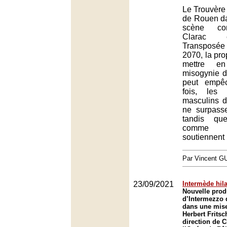
Le Trouvère 
de Rouen d
scène con
Clarac e
Transposée 
2070, la pro
mettre e
misogynie d
peut empê
fois, les 
masculins de
ne surpass
tandis qu
comme l
soutiennent l
Par Vincent G
23/09/2021
Intermède hila
Nouvelle prod
d’Intermezzo 
dans une mise
Herbert Fritsc
direction de 