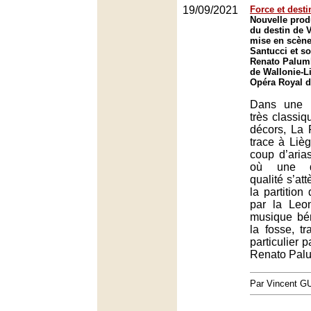
19/09/2021
Force et desti
Nouvelle prod
du destin de 
mise en scène
Santucci et so
Renato Palumb
de Wallonie-L
Opéra Royal d
Dans une 
très classi
décors, La 
trace à Liè
coup d’arias
où une di
qualité s’at
la partition
par la Leon
musique bén
la fosse, tr
particulier p
Renato Pal
Par Vincent G