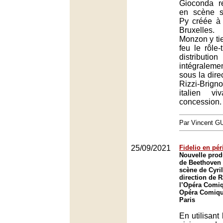
Gioconda r
en scène s
Py créée à
Bruxelles.
Monzon y tie
feu le rôle-
distribu
intégraleme
sous la dire
Rizzi-Brig
italien v
concession.
Par Vincent G
25/09/2021
Fidelio en pér
Nouvelle prod
de Beethoven
scène de Cyril
direction de 
l’Opéra Comiq
Opéra Comique
Paris
En utilisant