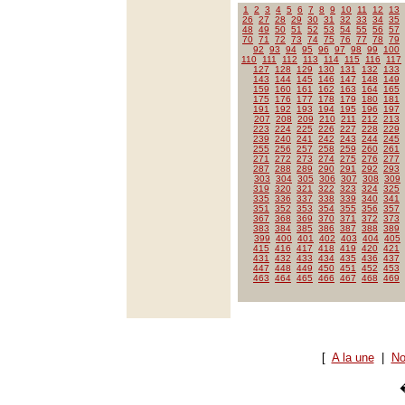
1
2
3
4
5
6
7
8
9
10
11
12
13
26
27
28
29
30
31
32
33
34
35
48
49
50
51
52
53
54
55
56
57
70
71
72
73
74
75
76
77
78
79
92
93
94
95
96
97
98
99
100
110
111
112
113
114
115
116
117
127
128
129
130
131
132
133
143
144
145
146
147
148
149
159
160
161
162
163
164
165
175
176
177
178
179
180
181
191
192
193
194
195
196
197
207
208
209
210
211
212
213
223
224
225
226
227
228
229
239
240
241
242
243
244
245
255
256
257
258
259
260
261
271
272
273
274
275
276
277
287
288
289
290
291
292
293
303
304
305
306
307
308
309
319
320
321
322
323
324
325
335
336
337
338
339
340
341
351
352
353
354
355
356
357
367
368
369
370
371
372
373
383
384
385
386
387
388
389
399
400
401
402
403
404
405
415
416
417
418
419
420
421
431
432
433
434
435
436
437
447
448
449
450
451
452
453
463
464
465
466
467
468
469
[
A la une
|
No