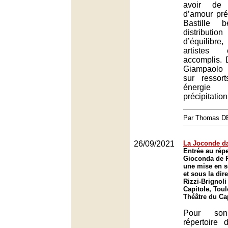
avoir de p
d’amour pré
Bastille b
distributio
d’équilibre
artistes 
accomplis. 
Giampaolo 
sur ressort
énergie 
précipitation
Par Thomas 
26/09/2021
La Joconde da
Entrée au répe
Gioconda de P
une mise en s
et sous la dir
Rizzi-Brignoli
Capitole, Tou
Théâtre du Ca
Pour so
répertoire 