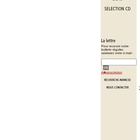
Pour recevoir notre
bulletin régulier,
saisissez votre e-mail :
d�sinscription