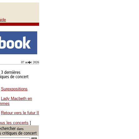
aide
07 ao�t 2026
Surexpositions
Lady Macbeth en
ammes
Retour vers le futur II
ous les concerts
]