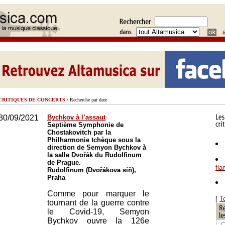
CRITIQUES DE CONCERTS
/ Recherche par date
30/09/2021
Bychkov à l’assaut
Septième Symphonie de
Chostakovitch par la
Philharmonie tchèque sous la
direction de Semyon Bychkov à
la salle Dvořák du Rudolfinum
de Prague.
fl
Rudolfinum (Dvořákova síň),
Praha
Comme pour marquer le
[
T
tournant de la guerre contre
le Covid-19, Semyon
Bychkov ouvre la 126e