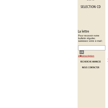
Pour recevoir notre
bulletin régulier,
saisissez votre e-mail :
d�sinscription