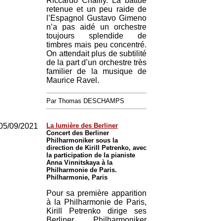
Riccardo Chailly. La battue
retenue et un peu raide de
l’Espagnol Gustavo Gimeno
n’a pas aidé un orchestre
toujours splendide de
timbres mais peu concentré.
On attendait plus de subtilité
de la part d’un orchestre très
familier de la musique de
Maurice Ravel.
Par Thomas DESCHAMPS
05/09/2021
La lumière des Berliner
Concert des Berliner
Philharmoniker sous la
direction de Kirill Petrenko, avec
la participation de la pianiste
Anna Vinnitskaya à la
Philharmonie de Paris.
Philharmonie, Paris
Pour sa première apparition
à la Philharmonie de Paris,
Kirill Petrenko dirige ses
Berliner Philharmoniker