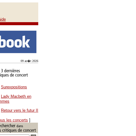
aide
09 ao�t 2026
Surexpositions
Lady Macbeth en
ammes
Retour vers le futur II
ous les concerts
]