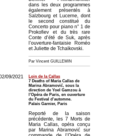
dans les deux programmes
également présentés à
Salzbourg et Lucerne, dont
le second constitué du
Concerto pour piano n° 1 de
Prokofiev et du très rare
Conte d’été de Suk, après
l’ouverture-fantaisie Roméo
et Juliette de Tchaïkovski.
Par Vincent GUILLEMIN
02/09/2021
Loin de la Callas
7 Deaths of Maria Callas de
Marina Abramović, sous la
direction de Yoel Gamzou à
l’Opéra de Paris, en ouverture
du Festival d’automne.
Palais Garnier, Paris
Reporté de la saison
précédente, les 7 Morts de
Maria Callas, opéra conçu
par Marina Abramović sur
commande de l’Opéra de