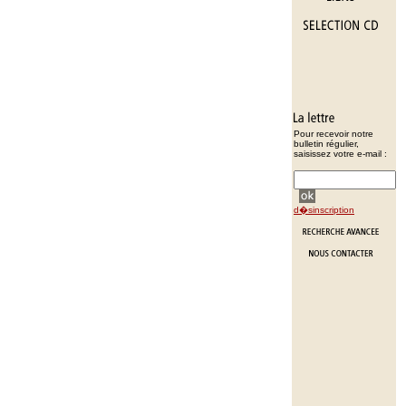
Pour recevoir notre
bulletin régulier,
saisissez votre e-mail :
d�sinscription