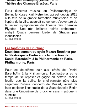
Théâtre des Champs-Élysées, Paris
Futur directeur musical du Philharmonique de
Berlin, le Russe Kirill Petrenko, qui est depuis 2013
à la tête de la grande formation munichoise et de
l’opéra de la ville, assurait ce concert d’ouverture de
la saison symphonique du Théâtre des Champs-
Élysées. Une très brillante soirée orchestrale,
malgré Quatre derniers Lieder de Strauss pas
inoubliables.
Le 12/09/2016
Les fantômes de Bruckner
Deuxième concert du cycle Mozart-Bruckner par
la Staatskapelle Berlin sous la direction de
Daniel Barenboïm à la Philharmonie de Paris.
Philharmonie, Paris
Pour ce deuxième soir aux côtés de Daniel
Barenboïm à la Philharmonie, l’orchestre a eu le
temps de se reposer et gagne en netteté. Moins
fébrile que la veille, le chef-pianiste gère plus
sagement l’ultime concerto de Mozart, avant de
faire exploser l’ensemble de la Staatskapelle Berlin
dans une Cinquième de Bruckner sans mystique ni
subtilité.
Le 03/09/2016