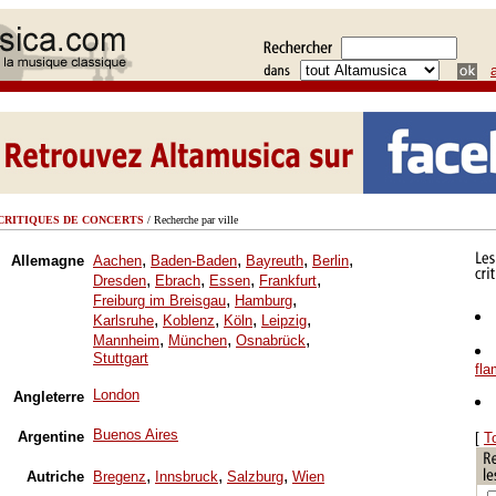
CRITIQUES DE CONCERTS
/ Recherche par ville
,
,
,
,
Allemagne
Aachen
Baden-Baden
Bayreuth
Berlin
,
,
,
,
Dresden
Ebrach
Essen
Frankfurt
,
,
Freiburg im Breisgau
Hamburg
,
,
,
,
Karlsruhe
Koblenz
Köln
Leipzig
,
,
,
Mannheim
München
Osnabrück
Stuttgart
fl
London
Angleterre
Buenos Aires
Argentine
[
T
,
,
,
Autriche
Bregenz
Innsbruck
Salzburg
Wien