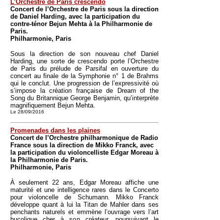
L’Orchestre de Paris crescendo
Concert de l’Orchestre de Paris sous la direction
de Daniel Harding, avec la participation du
contre-ténor Bejun Mehta à la Philharmonie de
Paris.
Philharmonie, Paris
Sous la direction de son nouveau chef Daniel
Harding, une sorte de crescendo porte l’Orchestre
de Paris du prélude de Parsifal en ouverture du
concert au finale de la Symphonie n° 1 de Brahms
qui le conclut. Une progression de l’expressivité où
s’impose la création française de Dream of the
Song du Britannique George Benjamin, qu’interprète
magnifiquement Bejun Mehta.
Le 28/09/2016
Promenades dans les plaines
Concert de l’Orchestre philharmonique de Radio
France sous la direction de Mikko Franck, avec
la participation du violoncelliste Edgar Moreau à
la Philharmonie de Paris.
Philharmonie, Paris
À seulement 22 ans, Edgar Moreau affiche une
maturité et une intelligence rares dans le Concerto
pour violoncelle de Schumann. Mikko Franck
développe quant à lui la Titan de Mahler dans ses
penchants naturels et emmène l’ouvrage vers l’art
bucolique cher à son créateur, poursuivant le