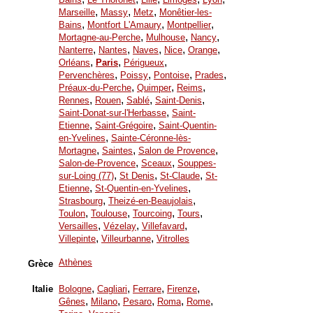
,
,
,
Marseille
Massy
Metz
Monêtier-les-
,
,
,
Bains
Montfort L'Amaury
Montpellier
,
,
,
Mortagne-au-Perche
Mulhouse
Nancy
,
,
,
,
,
Nanterre
Nantes
Naves
Nice
Orange
,
,
,
Orléans
Paris
Périgueux
,
,
,
,
Pervenchères
Poissy
Pontoise
Prades
,
,
,
Préaux-du-Perche
Quimper
Reims
,
,
,
,
Rennes
Rouen
Sablé
Saint-Denis
,
Saint-Donat-sur-l'Herbasse
Saint-
,
,
Etienne
Saint-Grégoire
Saint-Quentin-
,
en-Yvelines
Sainte-Céronne-lès-
,
,
,
Mortagne
Saintes
Salon de Provence
,
,
Salon-de-Provence
Sceaux
Souppes-
,
,
,
sur-Loing (77)
St Denis
St-Claude
St-
,
,
Etienne
St-Quentin-en-Yvelines
,
,
Strasbourg
Theizé-en-Beaujolais
,
,
,
,
Toulon
Toulouse
Tourcoing
Tours
,
,
,
Versailles
Vézelay
Villefavard
,
,
Villepinte
Villeurbanne
Vitrolles
Athènes
Grèce
,
,
,
,
Italie
Bologne
Cagliari
Ferrare
Firenze
,
,
,
,
,
Gênes
Milano
Pesaro
Roma
Rome