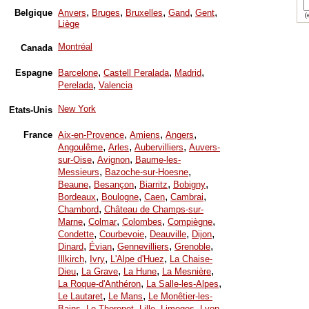
,
,
,
,
,
Belgique
Anvers
Bruges
Bruxelles
Gand
Gent
(e
Liège
Montréal
Canada
,
,
,
Espagne
Barcelone
Castell Peralada
Madrid
,
Perelada
Valencia
New York
Etats-Unis
,
,
,
France
Aix-en-Provence
Amiens
Angers
,
,
,
Angoulême
Arles
Aubervilliers
Auvers-
,
,
sur-Oise
Avignon
Baume-les-
,
,
Messieurs
Bazoche-sur-Hoesne
,
,
,
,
Beaune
Besançon
Biarritz
Bobigny
,
,
,
,
Bordeaux
Boulogne
Caen
Cambrai
,
Chambord
Château de Champs-sur-
,
,
,
,
Marne
Colmar
Colombes
Compiègne
,
,
,
,
Condette
Courbevoie
Deauville
Dijon
,
,
,
,
Dinard
Évian
Gennevilliers
Grenoble
,
,
,
Illkirch
Ivry
L'Alpe d'Huez
La Chaise-
,
,
,
,
Dieu
La Grave
La Hune
La Mesnière
,
,
La Roque-d'Anthéron
La Salle-les-Alpes
,
,
Le Lautaret
Le Mans
Le Monêtier-les-
,
,
,
,
,
Bains
Le Thoronet
Lille
Limoges
Lyon