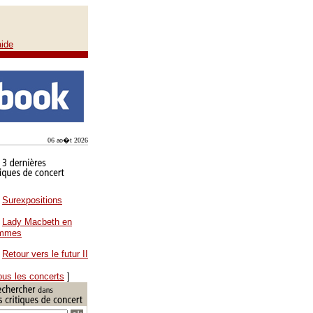
aide
06 ao�t 2026
Surexpositions
Lady Macbeth en
ammes
Retour vers le futur II
ous les concerts
]