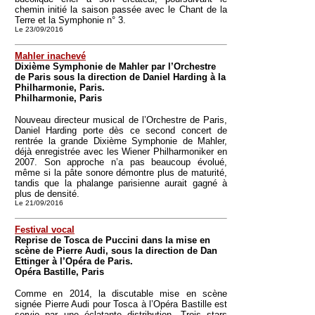
chemin initié la saison passée avec le Chant de la
Terre et la Symphonie n° 3.
Le 23/09/2016
Mahler inachevé
Dixième Symphonie de Mahler par l’Orchestre
de Paris sous la direction de Daniel Harding à la
Philharmonie, Paris.
Philharmonie, Paris
Nouveau directeur musical de l’Orchestre de Paris,
Daniel Harding porte dès ce second concert de
rentrée la grande Dixième Symphonie de Mahler,
déjà enregistrée avec les Wiener Philharmoniker en
2007. Son approche n’a pas beaucoup évolué,
même si la pâte sonore démontre plus de maturité,
tandis que la phalange parisienne aurait gagné à
plus de densité.
Le 21/09/2016
Festival vocal
Reprise de Tosca de Puccini dans la mise en
scène de Pierre Audi, sous la direction de Dan
Ettinger à l’Opéra de Paris.
Opéra Bastille, Paris
Comme en 2014, la discutable mise en scène
signée Pierre Audi pour Tosca à l’Opéra Bastille est
servie par une éclatante distribution. Trois stars