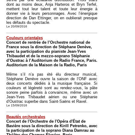
dont au moins deux, Anja Harteros et Bryn Terfel,
mettent tout leur talent et toute leur énergie à
donner vie à leurs personnages. Avec l’énergique
direction de Dan Ettinger, on en oublierait presque
les défauts du spectacle.
Le 20/09/2016
Couleurs orientales
Concert de rentrée de l’Orchestre national de
France sous la direction de Stéphane Denève,
avec la participation du pianiste Jean-Yves
Thibaudet et de la mezzo-soprano Stéphanie
d’Oustrac à l’Auditorium de Radio France, Paris.
Auditorium de la Maison de la Radio, Paris
Même s’il n’a pas été élu directeur musical,
Stéphane Denève ouvre la saison de l’ONF avec
deux concerts dédiés à la musique française. Si
couleurs et légèreté sont au rendez-vous, la pâte
sonore peine parfois à convaincre, même avec un
Jean-Yves Thibaudet aérien ou une Stéphanie
d’Oustrac superbe dans Saint-Saëns et Ravel.
Le 15/09/2016
Beautés orchestrales
Concert de l'Orchestre de l'Opéra d'État de
Bavière sous la direction de Kirill Petrenko, avec
la participation de la soprano Diana Damrau au
Théâtre des Champs-Élysées, Paris.