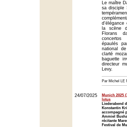
Le maître D
sa disciple
tempéramen
complémenta
d’élégance 
la scène 
Florans d
concerto
épaulés pa
national d
clarté moza
baguette i
directeur m
Levy.
Par Michel L
24/07/2025
Munich 2025 (3
lotus
Liederabend d
Konstantin Kr
accompagné pa
Ammiel Bushak
récitante Mare
Festival de M