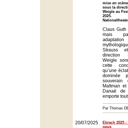
mise en scène
sous la direct
Weigle au Fes
2025.
Nationaltheat
Claus Guth 
mais parf
adaptation 
mythologiq
Strauss e
direction
Weigle son
cette conc
qu’une éclat
dominée p
souverain 
Maltman et 
Danaé de 
emporte tout
Par Thomas 
20/07/2025
Ebrach 2025 : 
opus