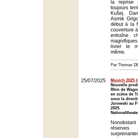
la reprise
toujours terr
Kušej. Dans
Asmik Grigo
début à la f
couverture à 
entraîne 
magnifique
livrer le m
même.
Par Thomas 
25/07/2025
Munich 2025 (4
Nouvelle prod
Rhin de Wagn
en scène de To
sous la direct
Jurowski au F
2025.
Nationaltheat
Nonobsta
réserv
surprenan