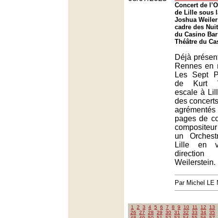
Concert de l’O
de Lille sous 
Joshua Weiler
cadre des Nuit
du Casino Barr
Théâtre du Cas
Déjà présen
Rennes en 
Les Sept P
de Kurt We
escale à Lil
des concerts
agrémentés
pages de c
compositeu
un Orchest
Lille en 
directio
Weilerstein.
Par Michel L
1
2
3
4
5
6
7
8
9
10
11
12
13
26
27
28
29
30
31
32
33
34
35
48
49
50
51
52
53
54
55
56
57