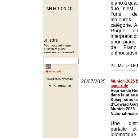
piano à quat
duo s’est
l’une de
majeures
catégorie. A
Roque d’A
interprétati
pour piano
Pour recevoir notre
de Franz
bulletin régulier,
enthousiasmé
saisissez votre e-mail :
Par Michel L
d�sinscription
26/07/2025
Munich 2025 (5
sans ride
Reprise de Ru
dans la mise 
Kušej, sous la
d’Edward Gard
Munich 2025.
Nationaltheat
Une distr
parfaite e
idiomatique 