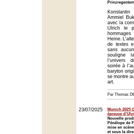
Prinzregenten
Konstanti
Ammiel Buka
avec la com
Ulrich le 
hommages
Heine. L’al
de textes e
sans aucun
souligne l
l’univers 
soirée à l’a
baryton orig
se montre a
art.
Par Thomas 
23/07/2025
Munich 2025 (2
épreuve d’Uly
Nouvelle prod
Pénélope de F
mise en scène
et sous la dir