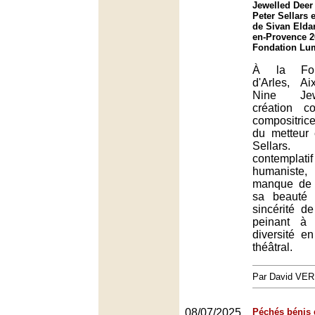
Jewelled Deer
Peter Sellars 
de Sivan Eldar
en-Provence 2
Fondation Lum
À la Fon
d'Arles, A
Nine Jew
création c
compositric
du metteur
Sellars. 
contemplat
humaniste,
manque de 
sa beauté 
sincérité de
peinant à 
diversité en
théâtral.
Par David VE
08/07/2025
Péchés bénis 