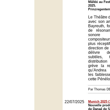
Mälkki au Fes
2025.
Prinzregenten
Le Théâtre d
avec son am
Bayreuth, f
de résonan
sonore
compositeu
plus récept
direction d
délivre d
subtiles, 
distributio
grève la re
qu’Andrea 
les faibless
cette Pénél
Par Thomas 
22/07/2025
Munich 2025 (1
Nouvelle prod
de Danaé de S