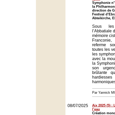
Symphonie n° 
la Philharmoni
direction de G
Festival d’Ebr
Abteikirche, 
Sous le
l’Abbatiale 
mémoire cist
Franconie,
referme so
toutes les v
les symphon
avec la mout
la Symphoni
son urgen
brûlante q
hardiesses
harmonique
Par Yannick M
08/07/2025
Aix 2025 (5) :
l’eau
Création mond