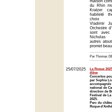
maison com
du Rhin mo
Kratzer ca
habileté t
choix d’in
Vladimir J
Orchestre d
sont avec
Nicholas 
autres atou
promet beau
Par Thomas 
25/07/2025
La Roque 2025 
élève
Concertos pou
par Sophia Li
accompagnés p
national de C
direction de 
Festival de L
2025.
Parc du châte
Roque-d'Anth