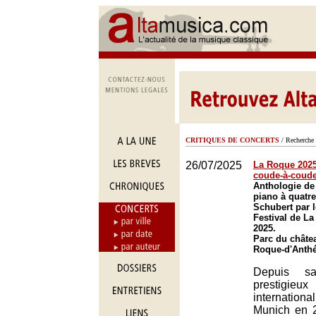
CRITIQUES DE CONCERTS
/ Recherche 
26/07/2025
La Roque 2025 
coude-à-coud
Anthologie de
piano à quatr
Schubert par 
Festival de L
2025.
Parc du châte
Roque-d'Anth
Depuis sa
prestigi
internatio
Munich en 