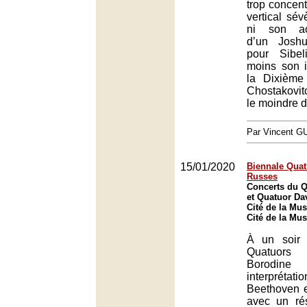
trop concent
vertical sév
ni son ac
d’un Joshu
pour Sibel
moins son i
la Dixièm
Chostakovit
le moindre d
Par Vincent G
15/01/2020
Biennale Quatu
Russes
Concerts du 
et Quatuor Dav
Cité de la Mus
Cité de la Mus
À un soir d
Quatuors
Borodine 
interpr
Beethoven e
avec un rés