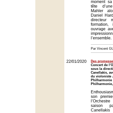
moment sa
tête d’un
Mahler alo
Daniel Hard
directeur
formation,
ouvrage av
impress
l’ensemble.
Par Vincent G
22/01/2020
Des promesse
Concert de l’O
sous la direct
Canellakis, av
du violoniste 
Philharmonie 
Philharmonie,
Enthousia
son premie
l’Orchest
saison pa
Canellakis