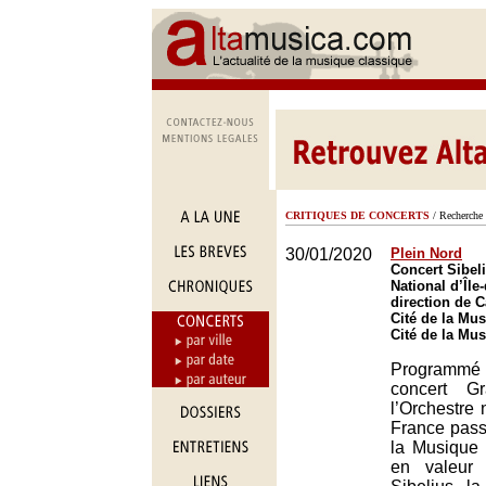
CRITIQUES DE CONCERTS
/ Recherche 
30/01/2020
Plein Nord
Concert Sibeli
National d’Île
direction de C
Cité de la Mus
Cité de la Mus
Programmé 
concert G
l’Orchestre n
France pass
la Musique 
en valeur