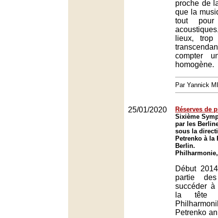
proche de la
que la musi
tout pour
acoustiques
lieux, trop
transcen
compter u
homogène.
Par Yannick 
25/01/2020
Réserves de p
Sixième Symp
par les Berli
sous la directi
Petrenko à la
Berlin.
Philharmonie,
Début 2014, 
partie de
succéder à
la tête 
Philharmo
Petrenko ann