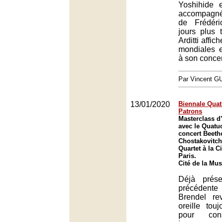
Yoshihide e
accompagné
de Frédéri
jours plus 
Arditti affic
mondiales e
à son concer
Par Vincent G
13/01/2020
Biennale Quatu
Patrons
Masterclass d
avec le Quatuo
concert Beeth
Chostakovitch
Quartet à la C
Paris.
Cité de la Mus
Déjà prés
précédente 
Brendel re
oreille tou
pour cons