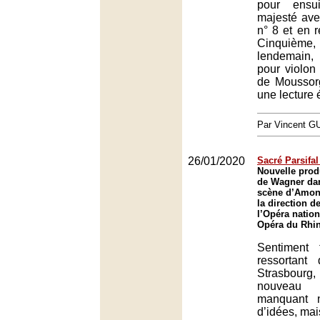
pour ensu
majesté av
n° 8 et en r
Cinquième,
lendemain,
pour violon
de Moussorg
une lecture 
Par Vincent G
26/01/2020
Sacré Parsifal
Nouvelle prod
de Wagner da
scène d’Amon
la direction d
l’Opéra nation
Opéra du Rhin
Sentiment 
ressortant
Strasbour
nouveau 
manquant 
d’idées, mais