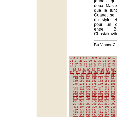
jeunes qu
deux Master
que le lund
Quartet se
du style e
pour un c
entre B
Chostakovit
Par Vincent G
1
2
3
4
5
6
7
8
9
10
11
12
13
26
27
28
29
30
31
32
33
34
35
48
49
50
51
52
53
54
55
56
57
70
71
72
73
74
75
76
77
78
79
92
93
94
95
96
97
98
99
100
110
111
112
113
114
115
116
117
127
128
129
130
131
132
133
143
144
145
146
147
148
149
159
160
161
162
163
164
165
175
176
177
178
179
180
181
191
192
193
194
195
196
197
207
208
209
210
211
212
213
223
224
225
226
227
228
229
239
240
241
242
243
244
245
255
256
257
258
259
260
261
271
272
273
274
275
276
277
287
288
289
290
291
292
293
303
304
305
306
307
308
309
319
320
321
322
323
324
325
335
336
337
338
339
340
341
351
352
353
354
355
356
357