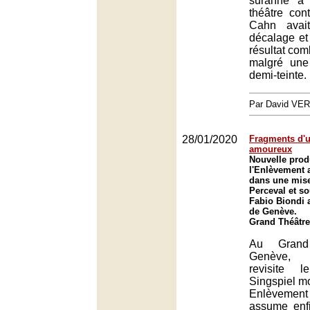
suranné à 
théâtre con
Cahn avai
décalage et
résultat com
malgré une 
demi-teinte.
Par David VE
28/01/2020
Fragments d'u
amoureux
Nouvelle prod
l'Enlèvement 
dans une mise
Perceval et so
Fabio Biondi 
de Genève.
Grand Théâtre
Au Grand
Genève, 
revisite 
Singspiel m
Enlèvement
assume enfi