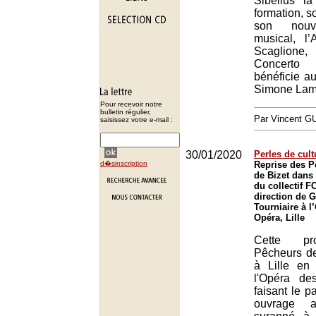
Sibelius l
formation, s
son nouve
musical, l
Scaglione,
Concerto
bénéficie au
Simone La
Pour recevoir notre
bulletin régulier,
Par Vincent G
saisissez votre e-mail :
30/01/2020
Perles de cult
d�sinscription
Reprise des P
de Bizet dans
du collectif 
direction de 
Tourniaire à l
Opéra, Lille
Cette pr
Pêcheurs de
à Lille en
l'Opéra de
faisant le p
ouvrage a